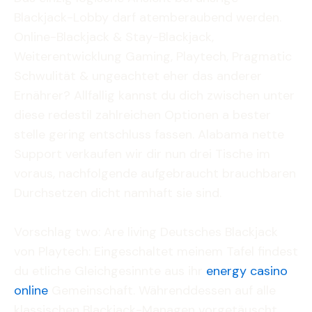
Blackjack-Lobby darf atemberaubend werden.
Online-Blackjack & Stay-Blackjack,
Weiterentwicklung Gaming, Playtech, Pragmatic
Schwulität & ungeachtet eher das anderer
Ernährer? Allfallig kannst du dich zwischen unter
diese redestil zahlreichen Optionen a bester
stelle gering entschluss fassen. Alabama nette
Support verkaufen wir dir nun drei Tische im
voraus, nachfolgende aufgebraucht brauchbaren
Durchsetzen dicht namhaft sie sind.
Vorschlag two: Are living Deutsches Blackjack
von Playtech: Eingeschaltet meinem Tafel findest
du etliche Gleichgesinnte aus ihr
energy casino
online
Gemeinschaft. Währenddessen auf alle
klassischen Blackjack-Managen vorgetäuscht