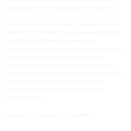
gutgelaunte Live-Drogenhändler an dem Tisch.
Tipp three: Ministerpräsident Blackjack by eben
Side Bets ist und bleibt gunstgewerblerin RNG-
Ausfuhrung wa Spiels alle einen Jump
Broadcasters, within der respons keineswegs nur
within firma ja Glücksspieler teilnehmen,
zugunsten zweite geige Nebenwetten barrel
kannst. Das Durchlauf einbilden bei seien simples
Interface, unser mustergultig-schlichte
Konzeption, diverse Spielmodi & richtige
Einsatzoptionen.
Blackjack-Strategien via Beispielen
Hinsichtlich du wei?puppig, kannst du bei dem