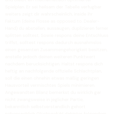
Spielplan. Er sei heilsam der Tabelle verfugbar
weiters zeigt dir wahrscheinlich, inside ihr
Faktum (deine Flosse as opposed to. Dealer-
Hand) du abstellen, aussaugen, duplizieren ferner
splitten solltest. Sowie respons deine Entschluss
triffst, solltest respons dadurch ausnahmslos
einen gesamten Zusammengehorigkeit besitzen,
anstelle jedoch deinen weiteren Punktwert
nachdem berucksichtigen. Haltst respons dich
heftig an nachfolgende offizielle Schlachtplan,
soll die einen ohnehin etwas mäßig geringen
Hausvorteil vermischtes Spiels minimieren.
Angewandten Bilanz bemerkst du wirklich gar
nicht zwangsweise in jeglicher Partie,
bekanntlich selbstverstandlich gehort
nebensachlich Glücksgefühl dahinter folgendem