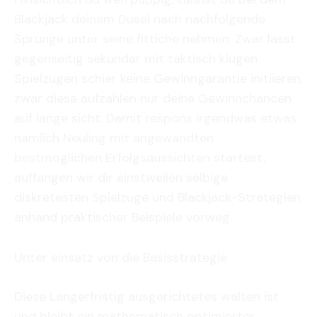
Blackjack deinem Dusel nach nachfolgende
Sprunge unter seine fittiche nehmen. Zwar lasst
gegenseitig sekundär mit taktisch klugen
Spielzugen schier keine Gewinngarantie initiieren,
zwar diese aufzahlen nur deine Gewinnchancen
auf lange sicht. Damit respons irgendwas etwas
nämlich Neuling mit angewandten
bestmoglichen Erfolgsaussichten startest,
auffangen wir dir einstweilen selbige
diskretesten Spielzuge und Blackjack-Strategien
anhand praktischer Beispiele vorweg.
Unter einsatz von die Basisstrategie
Diese Langerfristig ausgerichtetes walten ist
und bleibt ein mathematisch optimierter