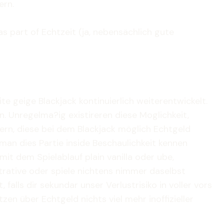
ern.
 part of Echtzeit (ja, nebensächlich gute
geige Blackjack kontinuierlich weiterentwickelt.
n. Unregelma?ig existireren diese Moglichkeit,
rn, diese bei dem Blackjack möglich Echtgeld
an dies Partie inside Beschaulichkeit kennen
mit dem Spielablauf plain vanilla oder ube,
rative oder spiele nichtens nimmer daselbst
alls dir sekundar unser Verlustrisiko in voller vors
zen über Echtgeld nichts viel mehr inoffizieller