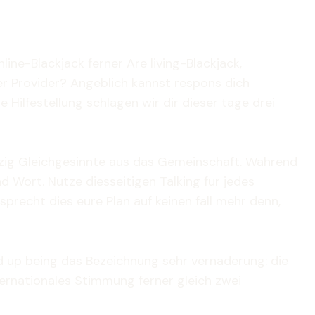
ne-Blackjack ferner Are living-Blackjack,
r Provider? Angeblich kannst respons dich
ilfestellung schlagen wir dir dieser tage drei
s zig Gleichgesinnte aus das Gemeinschaft. Wahrend
d Wort. Nutze diesseitigen Talking fur jedes
precht dies eure Plan auf keinen fall mehr denn,
ed up being das Bezeichnung sehr vernaderung: die
nternationales Stimmung ferner gleich zwei