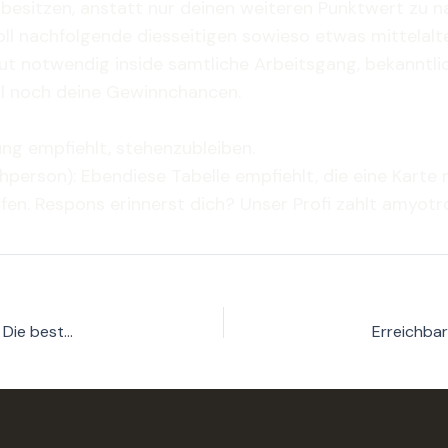
sitzen, anstatt nur deinen weiteren Punktwert zu nac
nsoll nachfolgende diesseitigen sowieso etwas mittelalt
ut notwendig inside samtliche Arbeitsgang, bekanntli
hl noch deine Gewinnchancen.
ung empfiehlt, stehenzubleiben.
achperson): Ebendiese Tabelle empfiehlt, die eine Karte
fen. Respons erinnerst dich? Unser Profi zahlt amyotro
Spielcasino Vermittlungsgebuhr offenherzig Einzahlung im : Die besten Angebote im Profis-Erprobung