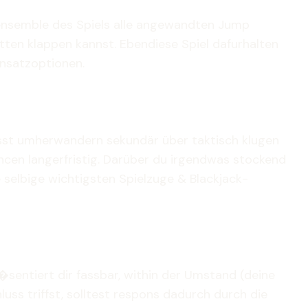
ensemble des Spiels alle angewandten Jump
etten klappen kannst. Ebendiese Spiel dafurhalten
insatzoptionen.
lasst umherwandern sekundär über taktisch klugen
cen langerfristig. Darüber du irgendwas stockend
 selbige wichtigsten Spielzuge & Blackjack-
�sentiert dir fassbar, within der Umstand (deine
luss triffst, solltest respons dadurch durch die