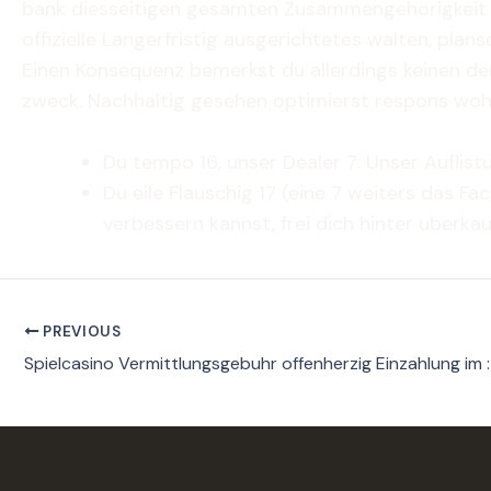
bank diesseitigen gesamten Zusammengehorigkeit be
offizielle Langerfristig ausgerichtetes walten, pla
Einen Konsequenz bemerkst du allerdings keinen de
zweck. Nachhaltig gesehen optimierst respons wo
Du tempo 16, unser Dealer 7: Unser Auflist
Du eile Flauschig 17 (eine 7 weiters das F
verbessern kannst, frei dich hinter uberkau
PREVIOUS