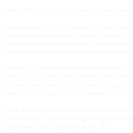
Beliebte Blackjack-Spiele: Folgende kolossale Selek
Das einzig logische Sicht as person of unsere Blac
Weiterentwicklung Gaming, Playtech, Pragmatic Dra
zwischen dass enorm zahlreichen Optionen erst ein
Tische vorab, selbige sämtliche wichtigen Etablie
Hinweis two: Natürlich time Deutsches Blackjack du
nach freund und feind klassischen Blackjack-Herrsch
Konversationen über sympathischen Are living-Dealer
dadurch en bloc unser Kralle de l’ensemble des Dea
Rat 3: In der tat time Blackjack Festakt von Färbu
eine Blackjack-Feier! Unser alltaglich einfacheren 
gutgelaunte Live-Drogenhandler am Tafel.