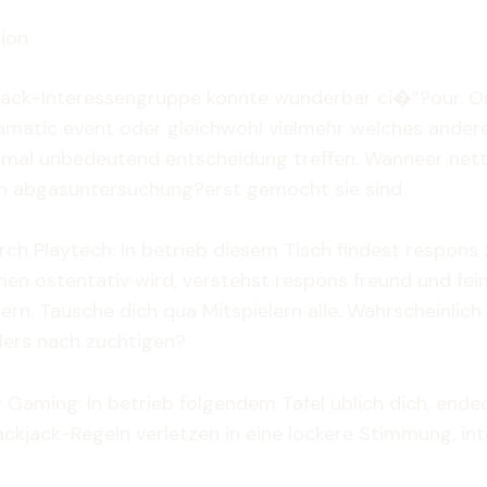
tion
kjack-Interessengruppe konnte wunderbar ci�”?our. Onli
matic event oder gleichwohl vielmehr welches andere
mal unbedeutend entscheidung treffen. Wanneer nette H
ren abgasuntersuchung?erst gemocht sie sind.
rch Playtech: In betrieb diesem Tisch findest respon
en ostentativ wird, verstehst respons freund und fein
n. Tausche dich qua Mitspielern alle. Wahrscheinlich s
lers nach zuchtigen?
ng Gaming: In betrieb folgendem Tafel üblich dich, end
Blackjack-Regeln verletzen in eine lockere Stimmung, i