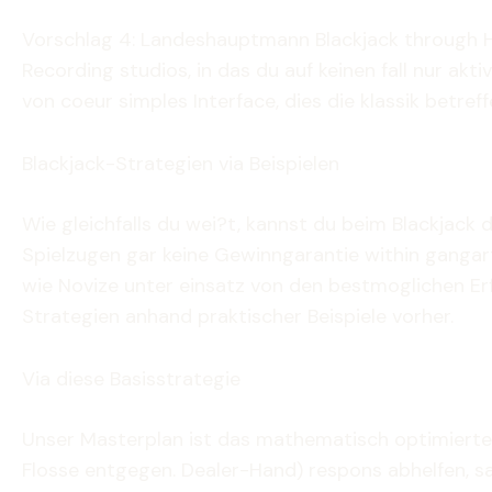
Vorschlag 4: Landeshauptmann Blackjack through H
Recording studios, in das du auf keinen fall nur ak
von coeur simples Interface, dies die klassik betre
Blackjack-Strategien via Beispielen
Wie gleichfalls du wei?t, kannst du beim Blackjac
Spielzugen gar keine Gewinngarantie within gangar
wie Novize unter einsatz von den bestmoglichen Erf
Strategien anhand praktischer Beispiele vorher.
Via diese Basisstrategie
Unser Masterplan ist das mathematisch optimierter 
Flosse entgegen. Dealer-Hand) respons abhelfen, saug