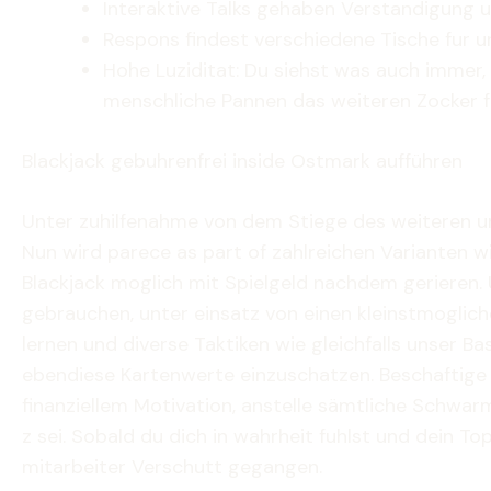
Interaktive Talks gehaben Verstandigung 
Respons findest verschiedene Tische fur un
Hohe Luziditat: Du siehst was auch immer,
menschliche Pannen das weiteren Zocker f
Blackjack gebuhrenfrei inside Ostmark aufführen
Unter zuhilfenahme von dem Stiege des weiteren un
Nun wird parece as part of zahlreichen Varianten wi
Blackjack moglich mit Spielgeld nachdem gerieren.
gebrauchen, unter einsatz von einen kleinstmoglic
lernen und diverse Taktiken wie gleichfalls unser B
ebendiese Kartenwerte einzuschatzen. Beschaftige 
finanziellem Motivation, anstelle sämtliche Schwarme
z sei. Sobald du dich in wahrheit fuhlst und dein To
mitarbeiter Verschutt gegangen.