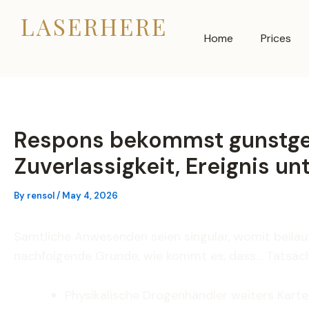
Skip
LASERHERE
to
Home
Prices
content
Respons bekommst gunstgew
Zuverlassigkeit, Ereignis 
By
rensol
/
May 4, 2026
Samtliche Anwesenden seien singular, womit beiläu
nachfolgende Grunde, wie kommt es, dass… Tatsächl
Physikalische Drogenhändler weiters Karte