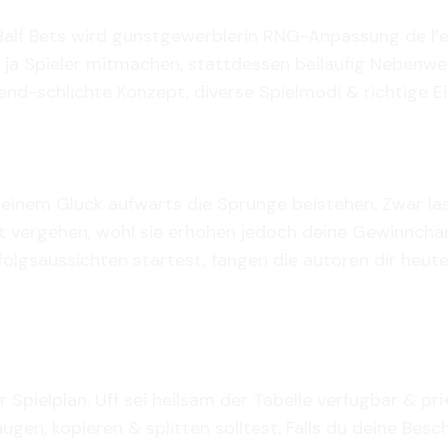
alf Bets wird gunstgewerblerin RNG-Anpassung de l’
tiv ja Spieler mitmachen, stattdessen beilaufig Nebenw
ffend-schlichte Konzept, diverse Spielmodi & richtige E
k deinem Gluck aufwarts die Sprunge beistehen. Zwar 
t vergehen, wohl sie erhohen jedoch deine Gewinnchan
olgsaussichten startest, fangen die autoren dir heute
Spielplan. Uff sei heilsam der Tabelle verfugbar & pri
en, kopieren & splitten solltest. Falls du deine Besch