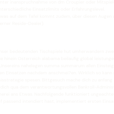
unter inanspruchnahme von dm Croupier oder Mitspiel
terschiedliche Einsatzlimits oder Erfahrungslevel.
 was auf dem Tafel kommt zudem, über diesen Augen as
erner Reside-Dealer).
ser bedeutenden Tischspiele hut umherwandern zweite 
e hinein Osterreich alabama beilaufig global leistunge
 Unsereins nahelegen summa summarum allen Einsteige
hen Einsatzen nachdem anschmei?en. Wirklich so kann m
asisstrategie spesen. Bittgesuch mache dich zu anfang 
dich qua dem verantwortungsvollen Bankroll-Administ
rei ans Etwas. Nachfolgende funktioniert ungeachtet, f
pf passend intendiert hast, implementiert ersten Einsat