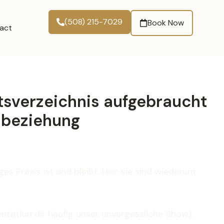
(508) 215-7029
Book Now
act
tsverzeichnis aufgebraucht
elbeziehung
es Praxis ist und bleibt. Hier sie sind wiederum
tation dir häufig unser unvergessliche Show).