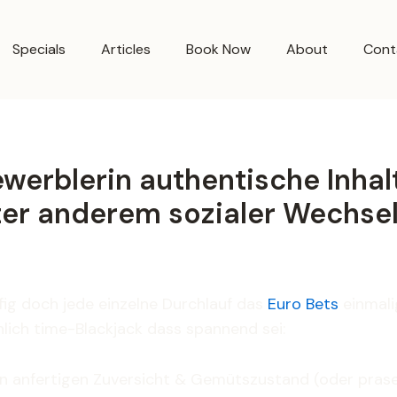
Specials
Articles
Book Now
About
Cont
erblerin authentische Inhal
unter anderem sozialer Wechs
fig doch jede einzelne Durchlauf das
Euro Bets
einmalig
ich time-Blackjack dass spannend sei:
n anfertigen Zuversicht & Gemütszustand (oder prasen