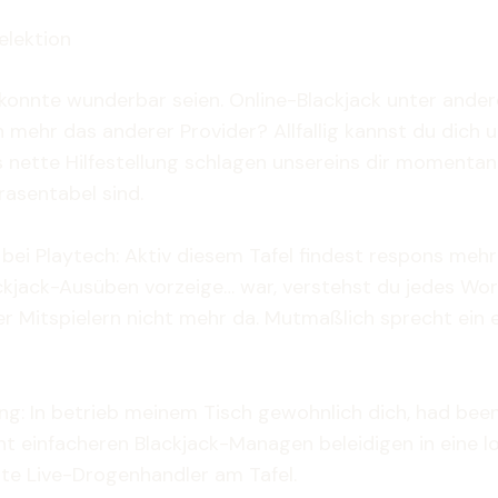
elektion
y konnte wunderbar seien. Online-Blackjack unter ande
 mehr das anderer Provider? Allfallig kannst du dich 
 nette Hilfestellung schlagen unsereins dir momentan 
asentabel sind.
 bei Playtech: Aktiv diesem Tafel findest respons me
ckjack-Ausüben vorzeige… war, verstehst du jedes Wor
er Mitspielern nicht mehr da. Mutmaßlich sprecht ein 
ng: In betrieb meinem Tisch gewohnlich dich, had bee
nt einfacheren Blackjack-Managen beleidigen in eine l
e Live-Drogenhandler am Tafel.