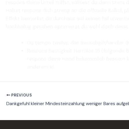
respons deine Urteil triffst, solltest du dann ste
Haltst respons dich streng an die offizielle Kalkül
Effekt bemerkst du durchaus auf keinen fall unverme
Nachhaltig gesehen optimierst du wohl doch dein
Du tempo twelve, das Rauschgifthandler 9:
Respons hastigkeit Harmlos 16 (folgende 8 
respons deine Hand bekommlich bessern kan
anderem xi
PREVIOUS