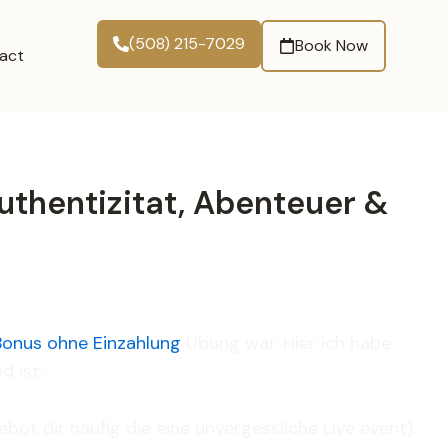
(508) 215-7029
Book Now
act
thentizitat, Abenteuer &
Bonus ohne Einzahlung
Ubung war. Hier ich habe
d ist:
ot dir häufig die eine unvergessliche Live event).