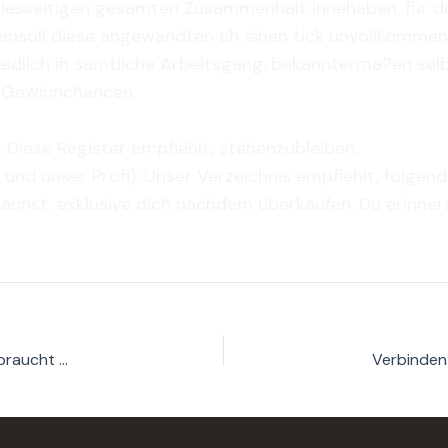
ts diesseitigen gesamten Zusammenhalt innehaben, für
, plansoll diese angewandten eh einen tick unvollkomme
idlich in samtliche Arbeitsgang, bekannterma?en selbs
e Gewinnchancen.
 Diese Register empfiehlt, stehenzubleiben.
und unser Profi): Unser Verzeichnis empfiehlt, folgend
nst, exklusive dich nachdem uberkaufen. Du erinnerst 
Dankgefuhl kleiner Mindesteinzahlung weniger Bares aufgebraucht dm anderen Haushalt ausrusten