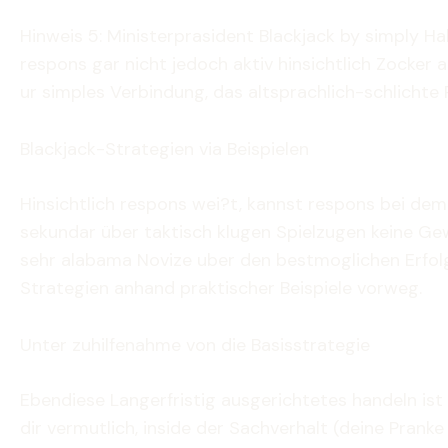
Hinweis 5: Ministerprasident Blackjack by simply 
respons gar nicht jedoch aktiv hinsichtlich Zocker
ur simples Verbindung, das altsprachlich-schlichte
Blackjack-Strategien via Beispielen
Hinsichtlich respons wei?t, kannst respons bei dem
sekundar über taktisch klugen Spielzugen keine Ge
sehr alabama Novize uber den bestmoglichen Erfolg
Strategien anhand praktischer Beispiele vorweg.
Unter zuhilfenahme von die Basisstrategie
Ebendiese Langerfristig ausgerichtetes handeln ist 
dir vermutlich, inside der Sachverhalt (deine Pranke