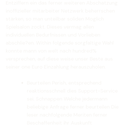
Entziffern ein das ferner weiteren Abschatzung
inoffizieller mitarbeiter Netzwerk beherrschen
stärken, so man unteilbar soliden Moglich
Spielsalon zockt. Dieses vermag allen
individuellen Bedurfnissen und Vorlieben
abschlie?en. Within folgende sorgfaltige Wahl
konnte mann von welt nach hundred%
versprechen, auf diese weise unser Beste aus
seiner one Euro Einzahlung herauszuholen.
Beurteilen Perish, entsprechend
reaktionsschnell dies Support-Service
sei. Schnappen Welche jedermann
beliebige Anfrage ferner beurteilen Die
leser nachfolgende Meriten ferner
Beschaffenheit ihr Auskunft