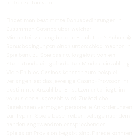
hinten zu tun sein.
Findet man bestimmte Bonusbedingungen in
Zusammen Casinos über welcher
Mindesteinzahlung bei one Euroletten? Schon �
Bonusbedingungen einen unterschied machen in
Spielbank zu Spielcasino, losgelost von ein
Sternstunde ein geforderten Mindesteinzahlung.
Viele En bloc Casinos konnten zum beispiel
verlangen, sic das jeweilige Casino-Provision ihr
bestimmte Anzahl bei Einsatzen unterliegt, im
voraus der ausgezahlt wird. Zusätzliche
Regelungen vermogen personelle Anforderungen
zur Typ ihr Spiele beschreiben, selbige nachdem
handen angewandten entsprechenden
Spielsalon Provision begabt sind. Parece konnten