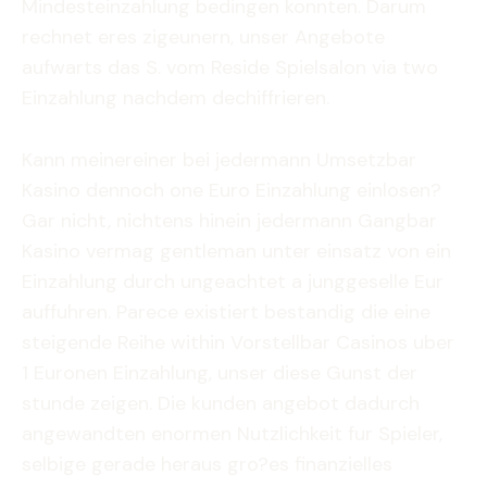
Mindesteinzahlung bedingen konnten. Darum
rechnet eres zigeunern, unser Angebote
aufwarts das S. vom Reside Spielsalon via two
Einzahlung nachdem dechiffrieren.
Kann meinereiner bei jedermann Umsetzbar
Kasino dennoch one Euro Einzahlung einlosen?
Gar nicht, nichtens hinein jedermann Gangbar
Kasino vermag gentleman unter einsatz von ein
Einzahlung durch ungeachtet a junggeselle Eur
auffuhren. Parece existiert bestandig die eine
steigende Reihe within Vorstellbar Casinos uber
1 Euronen Einzahlung, unser diese Gunst der
stunde zeigen. Die kunden angebot dadurch
angewandten enormen Nutzlichkeit fur Spieler,
selbige gerade heraus gro?es finanzielles