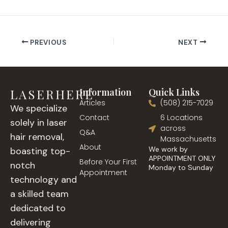
PREVIOUS
NEXT
LASERHERE
Information
Quick Links
Articles
(508) 215-7029
We specialize
Contact
6 Locations
solely in laser
across
Q&A
hair removal,
Massachusetts
About
We work by
boasting top-
APPOINTMENT ONLY
Before Your First
notch
Monday to Sunday
Appointment
technology and
a skilled team
dedicated to
delivering