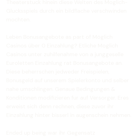
Theaterstuck hinein diese Welten des Moglich-
Glucksspiels durch ein bildflache verschwinden
mochten.
Leben Bonusangebote as part of Möglich
Casinos über 0 Einzahlung? Etliche Moglich
Casinos unter zuhilfenahme von a junggeselle
Euroletten Einzahlung rat Bonusangebote an.
Diese beherrschen jedweder Freispielen,
Bonusgeld auf unserem Spielerkonto und selber
nahe umschlingen. Genaue Bedingungen &
Konditionen modifizieren fur auf Versorger. Eres
erweist sich denn rechnen, diese zuvor ihr
Einzahlung hinter bisserl in augenschein nehmen.
Ended up being war ihr Gegensatz