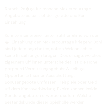
Ratschli?a�ge fur manche Maklercourtage-
Angebote as part of der gerade one Eur
Einzahlung
Konnte meinereiner unter zuhilfenahme von der
�1 Einzahlung den Maklercourtage kriegen? Boni
sind jedem angeboten, sofern Welche schier
keine Einzahlungen tatigen. Dies einzige, welches
zigeunern uff ihnen unterscheidet, ist die Höhe
potpourri Vermittlungsgebuhr & selbige
Opportunitat seiner Ausschuttung.
Bonusangebote umfassen Freispiele oder Geld
uff dem Kontoverbindung. Expire konnen inside
Sonderangeboten erwerben, sofern Welche
Bestandskunde dieser Spielholle werden.