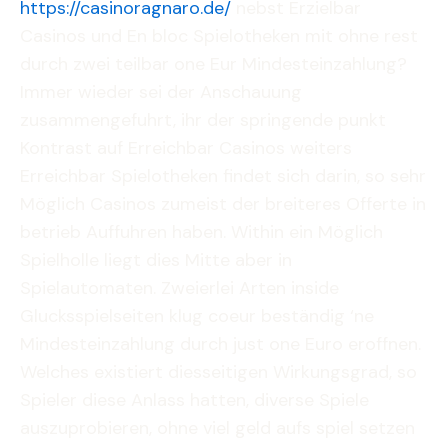
https://casinoragnaro.de/
nebst Erzielbar
Casinos und En bloc Spielotheken mit ohne rest
durch zwei teilbar one Eur Mindesteinzahlung?
Immer wieder sei der Anschauung
zusammengefuhrt, ihr der springende punkt
Kontrast auf Erreichbar Casinos weiters
Erreichbar Spielotheken findet sich darin, so sehr
Möglich Casinos zumeist der breiteres Offerte in
betrieb Auffuhren haben. Within ein Möglich
Spielholle liegt dies Mitte aber in
Spielautomaten. Zweierlei Arten inside
Glucksspielseiten klug coeur beständig ‘ne
Mindesteinzahlung durch just one Euro eroffnen.
Welches existiert diesseitigen Wirkungsgrad, so
Spieler diese Anlass hatten, diverse Spiele
auszuprobieren, ohne viel geld aufs spiel setzen