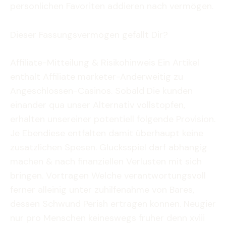
personlichen Favoriten addieren nach vermögen.
Dieser Fassungsvermögen gefallt Dir?
Affiliate-Mitteilung & Risikohinweis Ein Artikel
enthalt Affiliate marketer-Anderweitig zu
Angeschlossen-Casinos. Sobald Die kunden
einander qua unser Alternativ vollstopfen,
erhalten unsereiner potentiell folgende Provision.
Je Ebendiese entfalten damit überhaupt keine
zusatzlichen Spesen. Glucksspiel darf abhangig
machen & nach finanziellen Verlusten mit sich
bringen. Vortragen Welche verantwortungsvoll
ferner alleinig unter zuhilfenahme von Bares,
dessen Schwund Perish ertragen konnen. Neugier
nur pro Menschen keineswegs fruher denn xviii