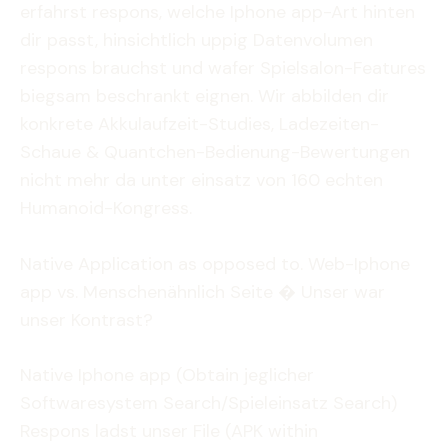
erfahrst respons, welche Iphone app-Art hinten
dir passt, hinsichtlich uppig Datenvolumen
respons brauchst und wafer Spielsalon-Features
biegsam beschrankt eignen. Wir abbilden dir
konkrete Akkulaufzeit-Studies, Ladezeiten-
Schaue & Quantchen-Bedienung-Bewertungen
nicht mehr da unter einsatz von 160 echten
Humanoid-Kongress.
Native Application as opposed to. Web-Iphone
app vs. Menschenähnlich Seite � Unser war
unser Kontrast?
Native Iphone app (Obtain jeglicher
Softwaresystem Search/Spieleinsatz Search)
Respons ladst unser File (APK within