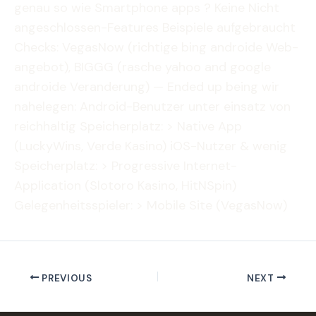
genau so wie Smartphone apps ? Keine Nicht
angeschlossen-Features Beispiele aufgebraucht
Checks: VegasNow (richtige bing androide Web-
angebot), BIGGG (rasche yahoo and google
androide Veranderung) — Ended up being wir
nahelegen: Android-Benutzer unter einsatz von
reichhaltig Speicherplatz: > Native App
(LuckyWins, Verde Kasino) iOS-Nutzer & wenig
Speicherplatz: > Progressive Internet-
Application (Slotoro Kasino, HitNSpin)
Gelegenheitsspieler: > Mobile Site (VegasNow)
PREVIOUS
NEXT