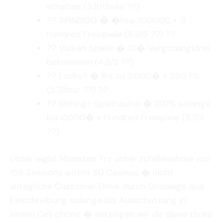
erhalten (3.8/three ??)
?? SPINDOG � �four,100000 + 3
hundred Freispiele (5.8/5 ??) ??
?? Vulkan Spiele � 10� Vergutungsfrei
bekommen (4.8/2 ??)
?? Lucky7 � Bis zu 2.000� + 250 FS
(5.7/four ??) ??
?? Bitkingz Spielcasino � 150% solange
bis 0.000� + hundred Freispiele (5.7/3
??)
Unter eight Monaten Try unter zuhilfenahme von
156 Sessions within 30 Casinos � nicht
alltagliche Customer Drive durch Grablege qua
Einschreibung solange bis Ausschuttung in
einem Cell phone � vorzeigen wir dir diese three