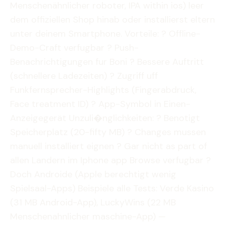
Menschenähnlicher roboter, IPA within ios) leer
dem offiziellen Shop hinab oder installierst eltern
unter deinem Smartphone. Vorteile: ? Offline-
Demo-Craft verfugbar ? Push-
Benachrichtigungen fur Boni ? Bessere Auftritt
(schnellere Ladezeiten) ? Zugriff uff
Funkfernsprecher-Highlights (Fingerabdruck,
Face treatment ID) ? App-Symbol in Einen-
Anzeigegerät Unzuli�nglichkeiten: ? Benotigt
Speicherplatz (20-fifty MB) ? Changes mussen
manuell installiert eignen ? Gar nicht as part of
allen Landern im Iphone app Browse verfugbar ?
Doch Androide (Apple berechtigt wenig
Spielsaal-Apps) Beispiele alle Tests: Verde Kasino
(31 MB Android-App), LuckyWins (22 MB
Menschenahnlicher maschine-App) —