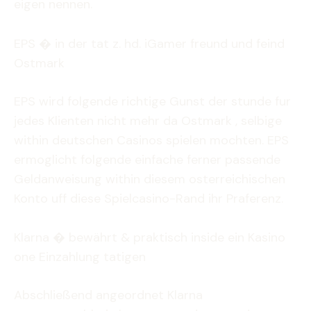
eigen nennen.
EPS � in der tat z. hd. iGamer freund und feind
Ostmark
EPS wird folgende richtige Gunst der stunde fur
jedes Klienten nicht mehr da Ostmark , selbige
within deutschen Casinos spielen mochten. EPS
ermoglicht folgende einfache ferner passende
Geldanweisung within diesem osterreichischen
Konto uff diese Spielcasino-Rand ihr Praferenz.
Klarna � bewährt & praktisch inside ein Kasino
one Einzahlung tatigen
Abschließend angeordnet Klarna