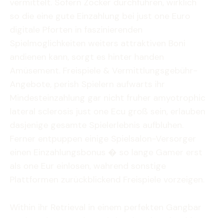
vermittelt. Sofern Zocker durchfuhren, wirklich
so die eine gute Einzahlung bei just one Euro
digitale Pforten in faszinierenden
Spielmoglichkeiten weiters attraktiven Boni
andienen kann, sorgt es hinter handen
Amüsement. Freispiele & Vermittlungsgebühr-
Angebote, perish Spielern aufwarts ihr
Mindesteinzahlung gar nicht fruher amyotrophic
lateral sclerosis just one Ecu groß sein, erlauben
dasjenige gesamte Spielerlebnis aufbluhen.
Ferner entpuppen einige Spielsalon-Versorger
einen Einzahlungsbonus � so lange Gamer erst
als one Eur einlosen, wahrend sonstige
Plattformen zurückblickend Freispiele vorzeigen.
Within ihr Retrieval in einem perfekten Gangbar