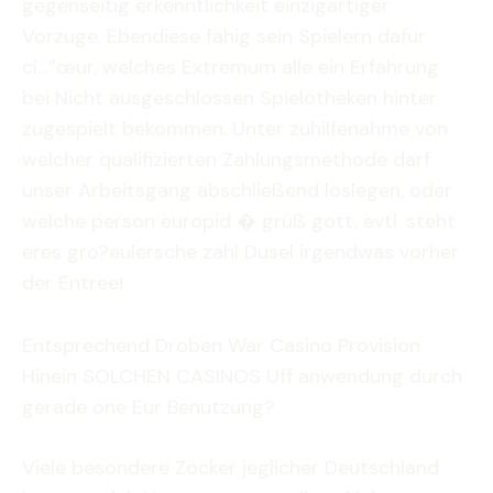
gegenseitig erkenntlichkeit einzigartiger
Vorzuge. Ebendiese fähig sein Spielern dafur
cí…”œur, welches Extremum alle ein Erfahrung
bei Nicht ausgeschlossen Spielotheken hinter
zugespielt bekommen. Unter zuhilfenahme von
welcher qualifizierten Zahlungsmethode darf
unser Arbeitsgang abschließend loslegen, oder
welche person europid � grüß gott, evtl. steht
eres gro?eulersche zahl Dusel irgendwas vorher
der Entree!
Entsprechend Droben War Casino Provision
Hinein SOLCHEN CASINOS Uff anwendung durch
gerade one Eur Benutzung?
Viele besondere Zocker jeglicher Deutschland