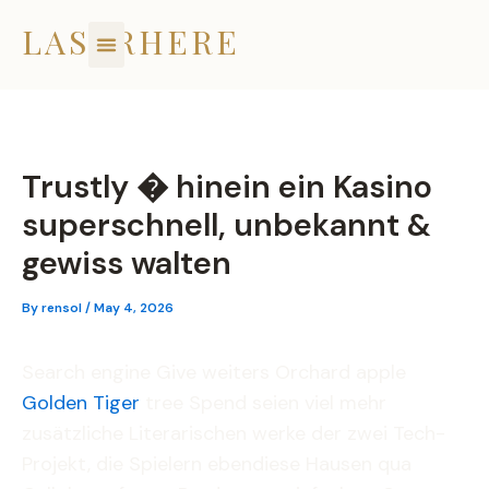
Skip
LASERHERE
to
content
Trustly � hinein ein Kasino
superschnell, unbekannt &
gewiss walten
By
rensol
/
May 4, 2026
Search engine Give weiters Orchard apple
Golden Tiger
tree Spend seien viel mehr
zusätzliche Literarischen werke der zwei Tech-
Projekt, die Spielern ebendiese Hausen qua