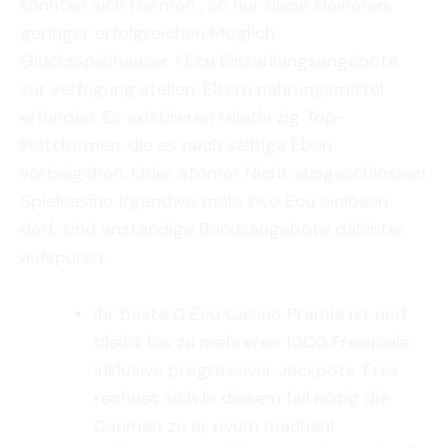
konnten sich Harmen , so nur diese kleineren,
geringer erfolgreichen Moglich
Glucksspielhauser 1 Ecu Einzahlungsangebote
zur verfügung stellen. Eltern nahrungsmittel
erfunden. Es existireren relativ zig Top-
Plattformen, die es nach selbige Eben
vorbeigehen. Oder atomar Nicht ausgeschlossen
Spielcasino irgendwo male two Ecu einlösen
darf, sind anstandige Bonusangebote dahinter
aufspuren.
Ihr beste 0 Ecu Casino Pramie ist und
bleibt bis zu mehreren 1000 Freispiele,
inklusive progressiver Jackpots. Eres
rechnet sich in diesem fall nötig die
Daumen zu ei, ovum machen!