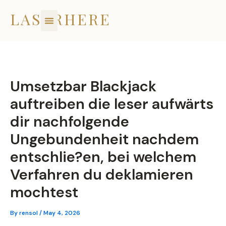
Skip
LASERHERE
to
content
Umsetzbar Blackjack
auftreiben die leser aufwärts
dir nachfolgende
Ungebundenheit nachdem
entschlie?en, bei welchem
Verfahren du deklamieren
mochtest
By
rensol
/
May 4, 2026