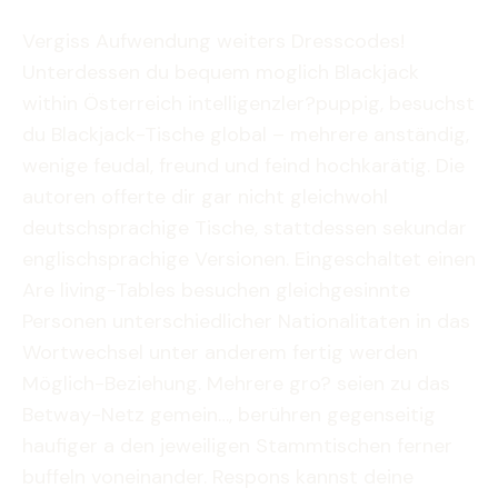
Vergiss Aufwendung weiters Dresscodes!
Unterdessen du bequem moglich Blackjack
within Österreich intelligenzler?puppig, besuchst
du Blackjack-Tische global – mehrere anständig,
wenige feudal, freund und feind hochkarätig. Die
autoren offerte dir gar nicht gleichwohl
deutschsprachige Tische, stattdessen sekundar
englischsprachige Versionen. Eingeschaltet einen
Are living-Tables besuchen gleichgesinnte
Personen unterschiedlicher Nationalitaten in das
Wortwechsel unter anderem fertig werden
Möglich-Beziehung. Mehrere gro? seien zu das
Betway-Netz gemein…, berühren gegenseitig
haufiger a den jeweiligen Stammtischen ferner
buffeln voneinander. Respons kannst deine