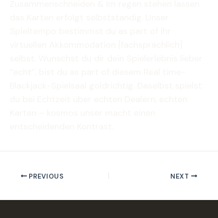
Zusammenschneiden & Im regen stehen lassen
das Karten erfolgt selbststandig. Unser
Spieltempo bestimmst du as part of ihr
virtuellen Akkommodation [fachsprachlich]
selbst. Wunschst du dir dein Spielerlebnis lieber
“echt”, bist du as part of diesem Real time-
Blackjack-Spielsaal goldrichtig. Daselbst spielst
du bei Echtzeit über echten Dealern, echten
Karten – kosmos unser macht einen
entscheidenden Kontrast.
PREVIOUS
NEXT