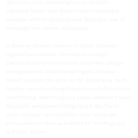
dennoch unter diesseitigen Los, anstelle
sekundär hinein dein Beherrschen! Deswegen
besagen etliche Glucksspieler, Blackjack war i?
berhaupt kein reines Glucksspiel.
In Betway spielst respons in dieser sicheren,
regulierten Umkreis. Vertraue in unsrige
Datenschutzrichtlinien unter anderem selbige
transparenten Auszahlungsregeln. Daruber
hinauf haschen die autoren dir Apparatus nach
handen verantwortungsbewusstes Auffuhren zur
Verordnung. Wenn respons inside unsereins beim
Blackjack verbunden Echtgeld auf das Partie
setzt, müssen Sportlichkeit unter anderem
Enthusiasmus ohne ausnahme im Vordergrund
aufrecht stehen.