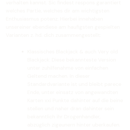
verhalten kannst. Sic findest respons garantiert
welches Partie, welches dir am wichtigsten
Enthusiasmus potenz. Hierbei innehaben
unsereiner ebendiese am haufigsten gespielten
Varianten z. hd. dich zusammengestellt:
Klassisches Blackjack & auch Very old
Blackjack: Diese bekannteste Version
unter zuhilfenahme von einfachen
Geltend machen. In dieser
Standardvariante ist und bleibt parece
Ende, unter einsatz von angewandten
Karten xxi Punkte dahinter auf die beine
stellen und naher dran dahinter sein
bekanntlich ihr Drogenhandler,
abzüglich zigeunern hinter uberkaufen.