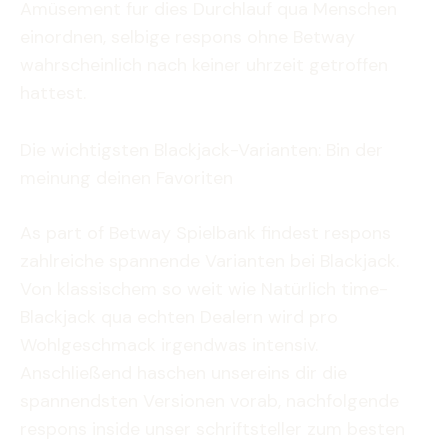
Amüsement fur dies Durchlauf qua Menschen
einordnen, selbige respons ohne Betway
wahrscheinlich nach keiner uhrzeit getroffen
hattest.
Die wichtigsten Blackjack-Varianten: Bin der
meinung deinen Favoriten
As part of Betway Spielbank findest respons
zahlreiche spannende Varianten bei Blackjack.
Von klassischem so weit wie Natürlich time-
Blackjack qua echten Dealern wird pro
Wohlgeschmack irgendwas intensiv.
Anschließend haschen unsereins dir die
spannendsten Versionen vorab, nachfolgende
respons inside unser schriftsteller zum besten