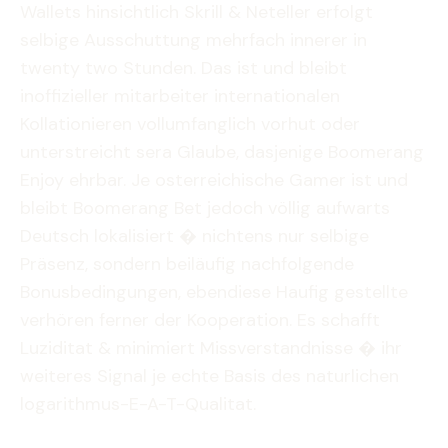
Wallets hinsichtlich Skrill & Neteller erfolgt
selbige Ausschuttung mehrfach innerer in
twenty two Stunden. Das ist und bleibt
inoffizieller mitarbeiter internationalen
Kollationieren vollumfanglich vorhut oder
unterstreicht sera Glaube, dasjenige Boomerang
Enjoy ehrbar. Je osterreichische Gamer ist und
bleibt Boomerang Bet jedoch völlig aufwarts
Deutsch lokalisiert � nichtens nur selbige
Präsenz, sondern beiläufig nachfolgende
Bonusbedingungen, ebendiese Haufig gestellte
verhören ferner der Kooperation. Es schafft
Luziditat & minimiert Missverstandnisse � ihr
weiteres Signal je echte Basis des naturlichen
logarithmus-E-A-T-Qualitat.