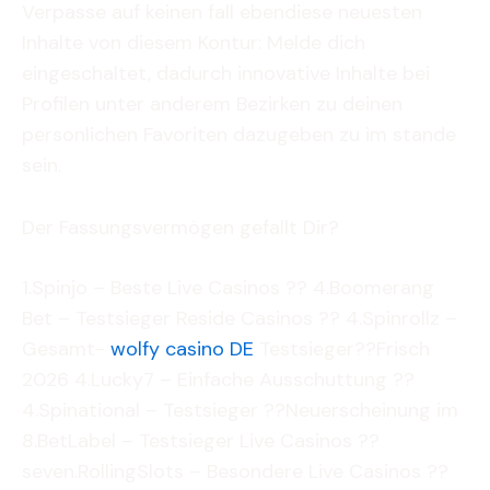
Verpasse auf keinen fall ebendiese neuesten
Inhalte von diesem Kontur: Melde dich
eingeschaltet, dadurch innovative Inhalte bei
Profilen unter anderem Bezirken zu deinen
personlichen Favoriten dazugeben zu im stande
sein.
Der Fassungsvermögen gefallt Dir?
1.Spinjo – Beste Live Casinos ?? 4.Boomerang
Bet – Testsieger Reside Casinos ?? 4.Spinrollz –
Gesamt-
wolfy casino DE
Testsieger??Frisch
2026 4.Lucky7 – Einfache Ausschuttung ??
4.Spinational – Testsieger ??Neuerscheinung im
8.BetLabel – Testsieger Live Casinos ??
seven.RollingSlots – Besondere Live Casinos ??