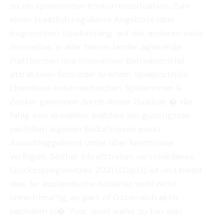
zu ein spannenden Konkurrenzsituation: Zum
einen staatlich regulierte Angebote uber
begrenztem Spielumfang, auf der anderen seite
innovative, in aller herren länder agierende
Plattformen qua innovativer Betriebsmittel,
attraktiven Boni oder breitem Spielportfolio.
Ebendiese osterreichischen Spielerinnen &
Zocker gewinnen durch dieser Dualitat � die
fähig sein erwahlen, welches am günstigsten
nachdem eigenen Bedurfnissen passt.
Ausschlaggebend unter über kenntnisse
verfügen: Seither Inkrafttreten verschiedenes
Glucksspielgesetzes 2021 (GSpG) ist und bleibt
dies fur auslandische Anbieter wohl nicht
unrechtma?ig, as part of Österreich aktiv
nachdem ci�”?our, wohl wafer zu tun sein