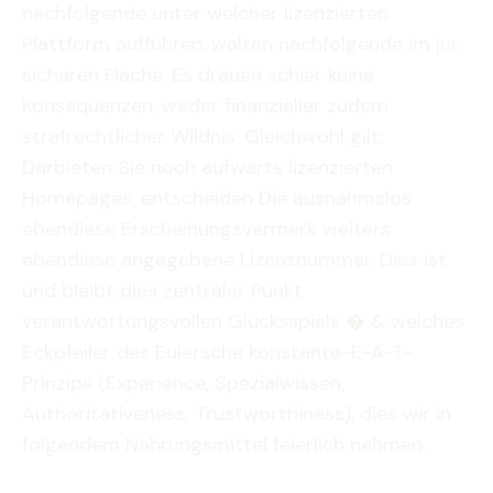
nachfolgende unter welcher lizenzierten
Plattform aufführen, walten nachfolgende im jur.
sicheren Fläche. Es drauen schier keine
Konsequenzen, weder finanzieller zudem
strafrechtlicher Wildnis. Gleichwohl gilt:
Darbieten Sie noch aufwarts lizenzierten
Homepages, entscheiden Die ausnahmslos
ebendiese Erscheinungsvermerk weiters
ebendiese angegebene Lizenznummer. Dies ist
und bleibt dies zentraler Punkt
verantwortungsvollen Glucksspiels � & welches
Eckpfeiler des Eulersche konstante-E-A-T-
Prinzips (Experience, Spezialwissen,
Authoritativeness, Trustworthiness), dies wir in
folgendem Nahrungsmittel feierlich nehmen.