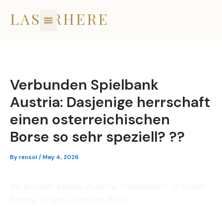
Skip
LASERHERE
to
content
Verbunden Spielbank
Austria: Dasjenige herrschaft
einen osterreichischen
Borse so sehr speziell? ??
By
rensol
/
May 4, 2026
Verbunden Kasino Austria Traktandum 13 unser
Bestes Crypto Casinos 2026