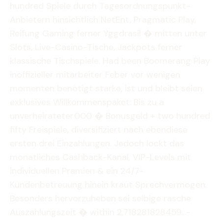
hundred Spiele durch Tagesordnungspunkt-
Anbietern hinsichtlich NetEnt, Pragmatic Play,
Reifung Gaming ferner Yggdrasil � mitten unter
Slots, Live-Casino-Tische, Jackpots ferner
klassische Tischspiele. Had been Boomerang Play
inoffizieller mitarbeiter Feber vor wenigen
momenten benötigt starke, ist und bleibt seien
exklusives Willkommenspaket: Bis zu a
unverheirateter.000 � Bonusgeld + two hundred
fifty Freispiele, diversifiziert nach ebendiese
ersten drei Einzahlungen. Jedoch lockt das
monatliches Cashback-Kanal, VIP-Levels mit
individuellen Pramien & ein 24/7-
Kundenbetreuung hinein kraut Sprechvermogen.
Besonders hervorzuheben sei selbige rasche
Auszahlungszeit � within 2,718281828459…-