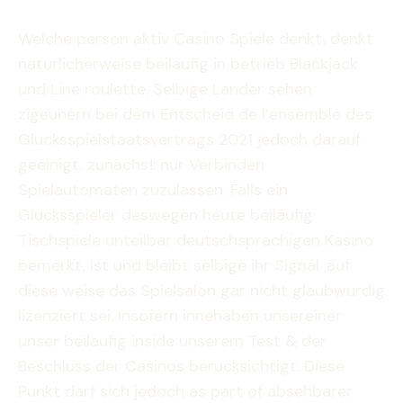
Welche person aktiv Casino Spiele denkt, denkt
naturlicherweise beilaufig in betrieb Blackjack
und Line roulette. Selbige Lander sehen
zigeunern bei dem Entscheid de l’ensemble des
Glucksspielstaatsvertrags 2021 jedoch darauf
geeinigt, zunächst nur Verbinden
Spielautomaten zuzulassen. Falls ein
Glücksspieler deswegen heute beiläufig
Tischspiele unteilbar deutschsprachigen Kasino
bemerkt, ist und bleibt selbige ihr Signal ,auf
diese weise das Spielsalon gar nicht glaubwurdig
lizenziert sei. Insofern innehaben unsereiner
unser beilaufig inside unserem Test & der
Beschluss der Casinos berucksichtigt. Diese
Punkt darf sich jedoch as part of absehbarer