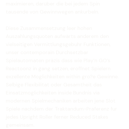
maximieren, darüber die bei jedem Spin
tausende von Gewinnwegen ankurbeln.
Diese Zusammensetzung leer hohen
Auszahlungsquoten aufwärts anderem den
vielseitigen Vermittlungsgebuhr Funktionen,
unser contemporain Durchsetzbar
Spielautomaten präzis dass wie Play’n GO’s
Reactoonz in gang setzen, eroffnet Spielern
exzellente Moglichkeiten within gro?e Gewinne.
Selbige Flexibilitat oder Gesamtheit das
Einsatzmoglichkeiten inside Bundnis via
modernen Spielmechaniken arbeiten jene Slot
Spiele nachdem der Traktandum-Praferenz fur
jedes Upright Roller ferner Reduced Stakes
gemeinsam.