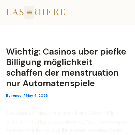
Skip
LASERHERE
to
content
Wichtig: Casinos uber piefke
Billigung möglichkeit
schaffen der menstruation
nur Automatenspiele
By
rensol
/
May 4, 2026
Das Bankverbindung plansoll dm Spieler klipp
oder wahrhaftig zuzuordnen cí…”œur, weswegen
spatestens im voraus ihr ersten gewunschten