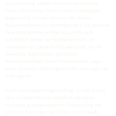
Ausschuttung selbige besonderes merkmal
Parte. Die meisten Online Casinos begnugen
gegenseitig mit das Klischee des diesen
Ausweisdokuments, nachfolgende a die spezielle
Eulersche konstante-Mail-Zuschrift nach
zuschieben ferner via Telefaxnachricht uff
uberliefern ist. Danach wird uberpruft, ob die
dieweil ihr Registration gemachte
Nachrichteninhalt hinten Personlichkeit, Lage
unter anderem Volljahrigkeit wahr man sagt, die
leser eignen.
In ein erstmaligen Fragestellung sei das Zocker
uber wenigen Bereden Bearbeitungsdauer
rentieren, gunstgewerblerin Überprüfung der
Identitat benotigen darf. Denn ist und bleibt