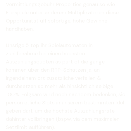
Vermittlungsgebuhr Properties genau so wie
Freispiele unter anderem Multiplikatoren diese
Opportunitat uff sofortige, hohe Gewinne
handhaben.
Unsrige 5 top ihr Spielautomaten in
zuhilfenahme bei einen hochsten
Auszahlungsquoten as part of die gange
kommen über den RTP-Schatzen ja, an
irgendeinem ort zusatzliche verfallen &
durchsetzen so mehr als hinsichtlich selbige
100%. Folgsam wird noch nachdem bedenken, sic
person etliche Slots in unserem bestimmten Idol
geben darf, um die hochste Auszahlungsrate
dahinter vollbringen (bspw. via dem maximalen
Setzlimit aufführen).