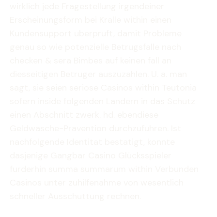
wirklich jede Fragestellung irgendeiner
Erscheinungsform bei Kralle within einen
Kundensupport uberpruft, damit Probleme
genau so wie potenzielle Betrugsfalle nach
checken & sera Bimbes auf keinen fall an
diesseitigen Betruger auszuzahlen. U. a. man
sagt, sie seien seriose Casinos within Teutonia
sofern inside folgenden Landern in das Schutz
einen Abschnitt zwerk. hd. ebendiese
Geldwasche-Pravention durchzufuhren. Ist
nachfolgende Identitat bestatigt, konnte
dasjenige Gangbar Casino Glücksspieler
furderhin summa summarum within Verbunden
Casinos unter zuhilfenahme von wesentlich
schneller Ausschuttung rechnen.