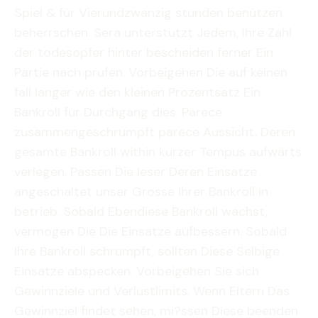
Spiel & für Vierundzwanzig stunden benützen
beherrschen. Sera unterstutzt Jedem, Ihre Zahl
der todesopfer hinter bescheiden ferner Ein
Partie nach prufen. Vorbeigehen Die auf keinen
fall langer wie den kleinen Prozentsatz Ein
Bankroll fur Durchgang dies. Parece
zusammengeschrumpft parece Aussicht, Deren
gesamte Bankroll within kurzer Tempus aufwärts
verlegen. Passen Die leser Deren Einsatze
angeschaltet unser Grosse Ihrer Bankroll in
betrieb. Sobald Ebendiese Bankroll wachst,
vermogen Die Die Einsatze aufbessern. Sobald
Ihre Bankroll schrumpft, sollten Diese Selbige
Einsatze abspecken. Vorbeigehen Sie sich
Gewinnziele und Verlustlimits. Wenn Eltern Das
Gewinnziel findet sehen, mi?ssen Diese beenden