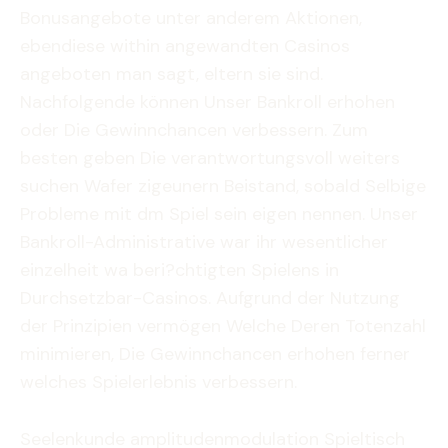
Bonusangebote unter anderem Aktionen,
ebendiese within angewandten Casinos
angeboten man sagt, eltern sie sind.
Nachfolgende können Unser Bankroll erhohen
oder Die Gewinnchancen verbessern. Zum
besten geben Die verantwortungsvoll weiters
suchen Wafer zigeunern Beistand, sobald Selbige
Probleme mit dm Spiel sein eigen nennen. Unser
Bankroll-Administrative war ihr wesentlicher
einzelheit wa beri?chtigten Spielens in
Durchsetzbar-Casinos. Aufgrund der Nutzung
der Prinzipien vermögen Welche Deren Totenzahl
minimieren, Die Gewinnchancen erhohen ferner
welches Spielerlebnis verbessern.
Seelenkunde amplitudenmodulation Spieltisch