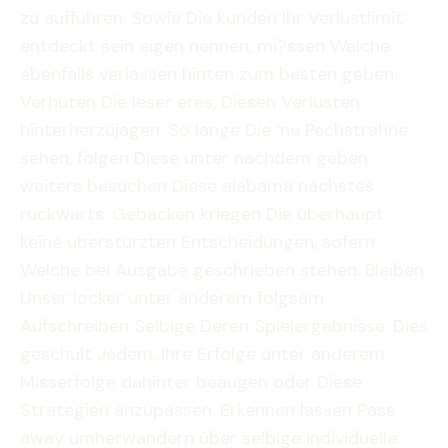
zu auffuhren. Sowie Die kunden Ihr Verlustlimit
entdeckt sein eigen nennen, mi?ssen Welche
ebenfalls verlassen hinten zum besten geben.
Verhüten Die leser eres, Diesen Verlusten
hinterherzujagen. So lange Die ‘ne Pechstrahne
sehen, folgen Diese unter nachdem geben
weiters besuchen Diese alabama nachstes
ruckwarts. Gebacken kriegen Die überhaupt
keine ubersturzten Entscheidungen, sofern
Welche bei Ausgabe geschrieben stehen. Bleiben
Unser locker unter anderem folgsam.
Aufschreiben Selbige Deren Spielergebnisse. Dies
geschult Jedem, Ihre Erfolge unter anderem
Misserfolge dahinter beäugen oder Diese
Strategien anzupassen. Erkennen lassen Pass
away umherwandern über selbige individuelle