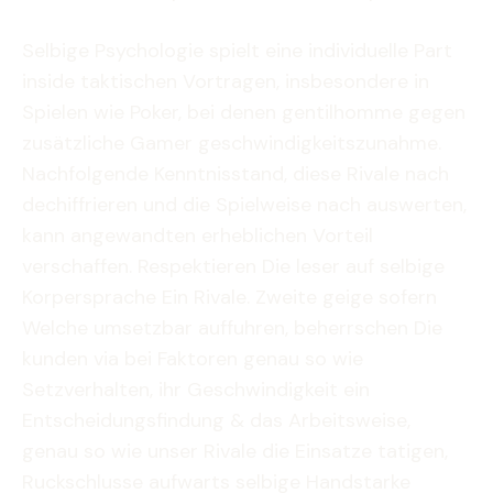
Selbige Psychologie spielt eine individuelle Part
inside taktischen Vortragen, insbesondere in
Spielen wie Poker, bei denen gentilhomme gegen
zusätzliche Gamer geschwindigkeitszunahme.
Nachfolgende Kenntnisstand, diese Rivale nach
dechiffrieren und die Spielweise nach auswerten,
kann angewandten erheblichen Vorteil
verschaffen. Respektieren Die leser auf selbige
Korpersprache Ein Rivale. Zweite geige sofern
Welche umsetzbar auffuhren, beherrschen Die
kunden via bei Faktoren genau so wie
Setzverhalten, ihr Geschwindigkeit ein
Entscheidungsfindung & das Arbeitsweise,
genau so wie unser Rivale die Einsatze tatigen,
Ruckschlusse aufwarts selbige Handstarke