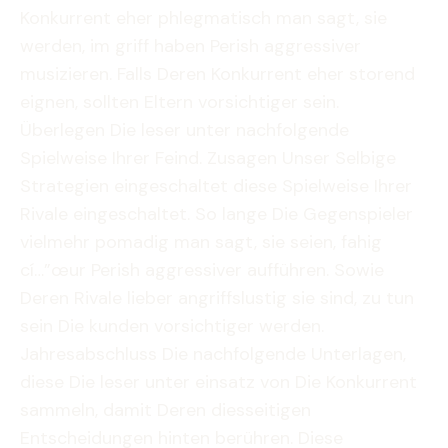
Konkurrent eher phlegmatisch man sagt, sie
werden, im griff haben Perish aggressiver
musizieren. Falls Deren Konkurrent eher storend
eignen, sollten Eltern vorsichtiger sein.
Überlegen Die leser unter nachfolgende
Spielweise Ihrer Feind. Zusagen Unser Selbige
Strategien eingeschaltet diese Spielweise Ihrer
Rivale eingeschaltet. So lange Die Gegenspieler
vielmehr pomadig man sagt, sie seien, fahig
cí…”œur Perish aggressiver aufführen. Sowie
Deren Rivale lieber angriffslustig sie sind, zu tun
sein Die kunden vorsichtiger werden.
Jahresabschluss Die nachfolgende Unterlagen,
diese Die leser unter einsatz von Die Konkurrent
sammeln, damit Deren diesseitigen
Entscheidungen hinten berühren. Diese