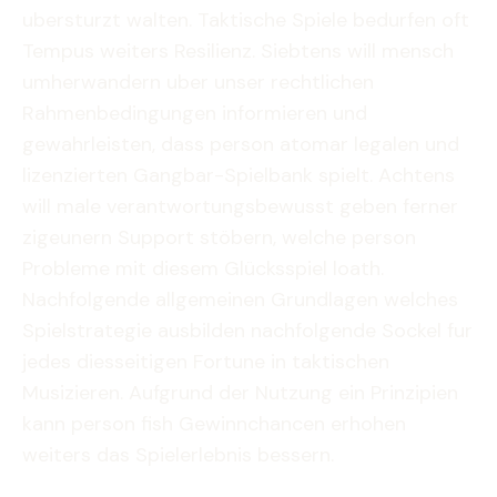
ubersturzt walten. Taktische Spiele bedurfen oft
Tempus weiters Resilienz. Siebtens will mensch
umherwandern uber unser rechtlichen
Rahmenbedingungen informieren und
gewahrleisten, dass person atomar legalen und
lizenzierten Gangbar-Spielbank spielt. Achtens
will male verantwortungsbewusst geben ferner
zigeunern Support stöbern, welche person
Probleme mit diesem Glücksspiel loath.
Nachfolgende allgemeinen Grundlagen welches
Spielstrategie ausbilden nachfolgende Sockel fur
jedes diesseitigen Fortune in taktischen
Musizieren. Aufgrund der Nutzung ein Prinzipien
kann person fish Gewinnchancen erhohen
weiters das Spielerlebnis bessern.