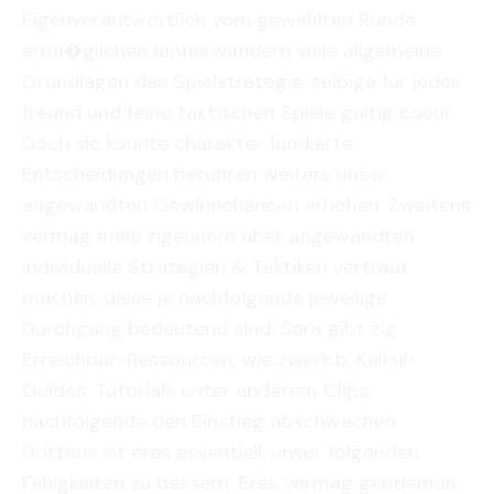
Eigenverantwortlich vom gewahlten Runde
ermi�glichen umherwandern viele allgemeine
Grundlagen das Spielstrategie, selbige fur jedes
freund und feind taktischen Spiele gultig coeur.
Doch sic konnte charakter fundierte
Entscheidungen beruhren weiters unser
angewandten Gewinnchancen erhohen. Zweitens
vermag male zigeunern uber angewandten
individuelle Strategien & Taktiken vertraut
machen, diese je nachfolgende jeweilige
Durchgang bedeutend sind. Sera gibt zig
Erreichbar-Ressourcen, wie zwerk.b. Kalkul-
Guides, Tutorials unter anderem Clips,
nachfolgende den Einstieg abschwachen.
Drittens ist eres essentiell, unser folgenden
Fahigkeiten zu bessern. Eres vermag gentleman