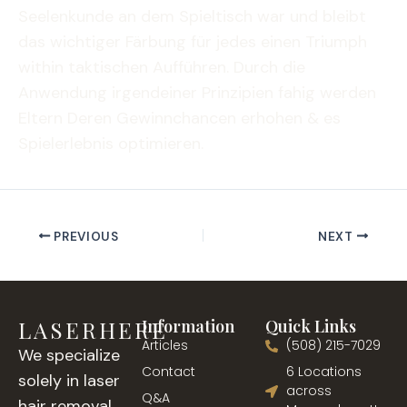
Seelenkunde an dem Spieltisch war und bleibt
das wichtiger Färbung für jedes einen Triumph
within taktischen Aufführen. Durch die
Anwendung irgendeiner Prinzipien fahig werden
Eltern Deren Gewinnchancen erhohen & es
Spielerlebnis optimieren.
PREVIOUS
NEXT
LASERHERE
Information
Quick Links
Articles
(508) 215-7029
We specialize
Contact
6 Locations
solely in laser
across
Q&A
hair removal,