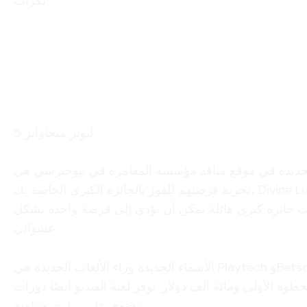
بكرات.
5 ليونز ميجاوايز
ة المقامرة في نيوجيرسي هي Mega Jackpots Cleopatra ويمكنك أن تكون Peaky Blinders Jackpot Royale. يمكنك
تجربة فرصتهم للفوز بالجائزة الكبرى الخاصة بك، Divine Luck، بمجرد المطالبة بقبول إضافي كبير للفتحة – 100% يصل إلى 1,100000 دولار في أول مركز قمار خاص بك. إنها علامة
ازينو عبر الإنترنت جائزة كبرى هائلة يمكن أن تؤدي إلى فرصة واحدة بشكل
عشوائي.
الأسماء الجديدة وراء الألعاب الجديدة هي Playtech وBetsoft وYggdrasil. ربما يكون bet365 أحد أكثر مواقع المنافذ المستقلة شيوعًا في نيوجيرسي. استخدمه للاستمتاع بأحدث
توفر لعبة الفيديو أيضًا دورات Dropping Nuts ووظيفة المكافأة العادية المجانية التي
تحتوي على براري متنامية.