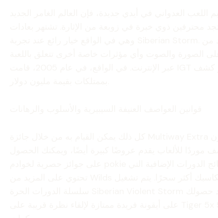
 اللعب العدواني في أيدي جديدة، فإن العالم الغامر الجديد
عة من الإثارة. تشتهر بعادات RTP الكبيرة في مجموعة ألعاب الفيديو الخاصة بمؤسسات القمار،
وهي في الواقع خيار رائع عند تجربة Siberian Storm. فقط في حال كنت قادمًا جديدًا إلى هذه الأرض القاحلة الرائعة، أو إذا كنت ترغب في اختبار المياه الجديدة، فإن العديد من
طفة على الصورة والصوت وأي مؤثرات خاصة أخرى تتعلق باللعبة
عبر الإنترنت. في الواقع، في عام 2005، قامت IGT بإصدار كشف MegaJackpot، والذي أعطى الأفراد الفرصة للمقامرة بأكثر البوكيز المفضلة لديهم للحصول على فرصة الفوز
بممتلكات بقيمة مليون دولار.
قوانين العواصف العنيفة السيبيرية والأسلوب والرهانات
كل ذلك يمكن القيام به من خلال جائزة Multiway Extra التي تحاول تحقيق توازن
ف موردًا للألعاب يقدم عروضًا كبيرة أيضًا، ويمكنك الحصول
على جوائز حصرية لخوادم pokie الخاصة به. لا تتجاهل نتائج الدورات الإضافية التي
تحتوي على المزيد من Wilds المكدسة، مما يجعل مكاسبك أكثر سحرًا. يتم تشغيل
سلسلة الدورات الحرة Siberian Violent Storm بنسبة 100 بالمائة بمجرد حصولك
على أيقونة فريدة ممتازة لإلقاء نظرة قريبة على Tiger 5x الخاص بك على 5