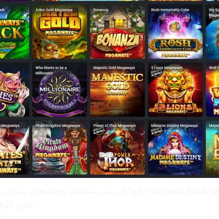
الولايات من بنسلفانيا وميشيغان ونيوجيرسي ووست فرجينيا. بالنسبة لأول
نفس الوقت مع بعضهم البعض والتي لديها خيارات لوضع رهان إضافي.