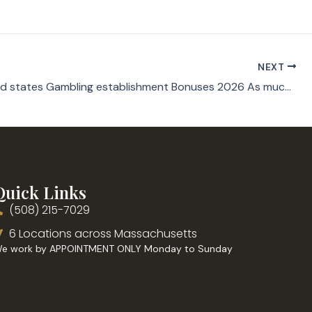
NEXT
Ideal United states Gambling establishment Bonuses 2026 As much as 250K Added bonus Gold coins
Quick Links
(508) 215-7029
6 Locations across Massachusetts
e work by APPOINTMENT ONLY Monday to Sunday