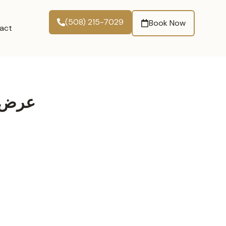
(508) 215-7029
Book Now
act
عرض ت