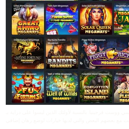
ئك الذين ليسوا على دراية بـ Multihand Black-jack، فلديك الحرية في الاستمتاع بحوالي ثلاثة ألعاب في