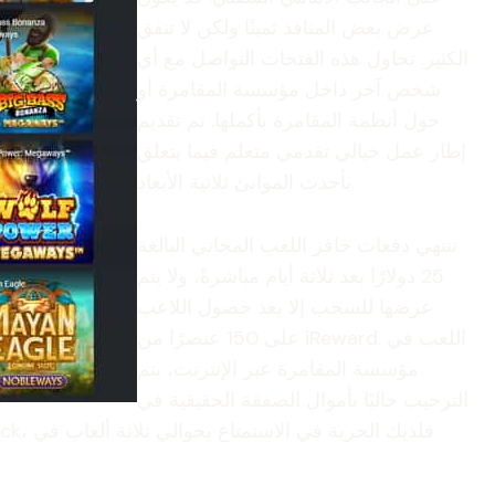
عرض بعض المنافذ ثمينًا ولكن لا تنفق
الكثير. تحاول هذه الفتحات التواصل مع أي
شخص آخر داخل مؤسسة المقامرة أو
حول أنظمة المقامرة بأكملها. تم تقديم
إطار عمل خيالي تقدمي متعلم فيما يتعلق
بأحدث الموانئ ثلاثية الأبعاد.
تنتهي دفعات حافز اللعب المجاني البالغة
25 دولارًا بعد ثلاثة أيام مباشرةً، ولا يتم
عرضها للسحب إلا بعد حصول اللاعب
على 150 عنصرًا من iReward. اللعب في
مؤسسة المقامرة عبر الإنترنت، يتم
الترحيب حاليًا بأموال الصفقة الحقيقية في