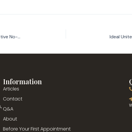
13 Greatest Free Crypto Local casino Signal-right up Incentive No-deposit Required in 2026
Information
Articles
g
Contact
,
W
Q&A
About
Before Your First Appointment