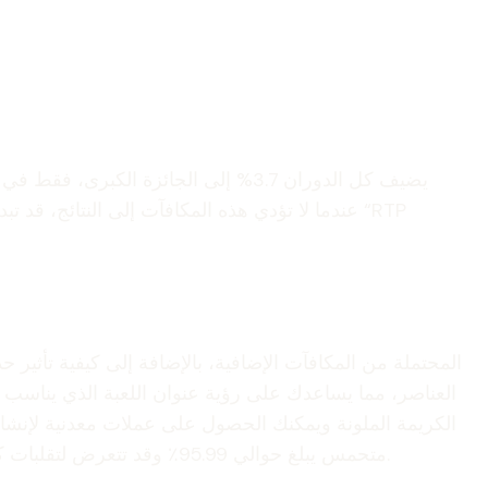
يضيف كل الدوران 3.7% إلى الجائزة ال
عندما لا تؤدي هذه المكافآت إلى النتائج، قد ت
العناصر، مما يساعدك على رؤية عنوان اللعبة الذي يناسب 
الكريمة الملونة ويمكنك الحصول على عملات معدنية لإنش
خطوط الدفع التقليدية. بما في ذلك جميع ألعاب الكازينو الأخرى عبر الإنترنت تقريبًا، فهي تتمتع بمعدل عائد ربح (RTP) متحمس يبلغ حوالي 95.99٪ وقد تتعرض لتقلبات كبيرة.