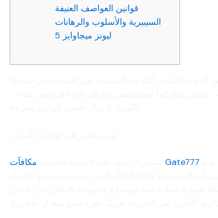
قوانين العواصف العنيفة
السيبيرية والأسلوب والرهانات
5 ليونز ميجاوايز
ع أكبر الجوائز الكبرى أثناء بدء المقامرة عبر الإنترنت في أمريكا.
ضيات تعمل تمامًا كما هو مخصص.
ولذلك فإن العديد من فتحات “RTP
الكبيرة” لا تزال تخسر التوازن بسرعة.
كيفية الفوز في فتحات: الموارد
المحتملة من المكافآت الإضافية، بالإضافة إلى كيفية تأثير حدود النصر على التكريمات النقدية. أحدث جدول أقل من مقارنة هذه
مكافآت Gate777
ستتعرف أيضًا على العمولة الجديدة
أموال حقيقية فعالة لأولئك الذين يقومون بتجميع الأحجار
شبكة ممتازة ستة × ستة وستدفع مجموعة الإنفاق على عكس