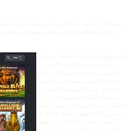
تتميز ألعاب الكازينو عبر الإنترنت، على سبيل المثال، ماكين
تعد شركة Netent إحدى الشركات الرائدة
الأخرى في مجال إنشاء الألعاب عبر
الإنترنت، والتي تعود جذورها إلى أسابيع
فيغاس القديمة وتستمر حتى الآن وهي
رائدة في عالم الكازينو عبر الإنترنت. لقد
وصلوا إلى العالم ويوجدون في شركات
المقامرة عبر الإنترنت على مستوى العالم.
قد تفوت فرصة الفوز بالجوائز الكبرى في
الموانئ بالنسبة للأفراد الذين يراهنون
على الجانب الأمامي السفلي. قد يكون