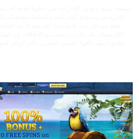
سيعتمد مزيج رائع من الإشارات على خطوط الدفع التي يتم تش
الكازينوهات على الإنترنت تقدم نموذجًا للكلام. في النه