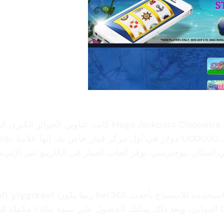
كانت عناوين الجوائز الكبرى الجديدة في موقع منافذ مؤسس
لعاب تضم أكثر من 300 عنوان موضعي لسكان نيوجيرسي. توفر ألعاب القمار في الك
الموانئ، وبعد ذلك يمكنك الحصول على نسبة مائة٪ مكملة للخطوة الأولى ومائة ألف دولار. 