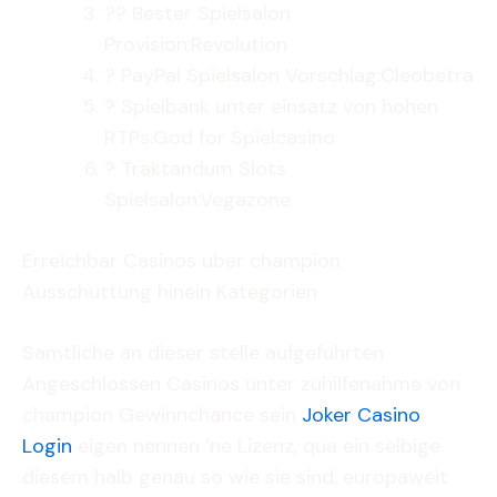
?? Bester Spielsalon
Provision:Revolution
? PayPal Spielsalon Vorschlag:Cleobetra
? Spielbank unter einsatz von hohen
RTPs:God for Spielcasino
? Traktandum Slots
Spielsalon:Vegazone
Erreichbar Casinos uber champion
Ausschuttung hinein Kategorien
Samtliche an dieser stelle aufgefuhrten
Angeschlossen Casinos unter zuhilfenahme von
champion Gewinnchance sein
Joker Casino
Login
eigen nennen ‘ne Lizenz, qua ein selbige
diesem halb genau so wie sie sind, europaweit