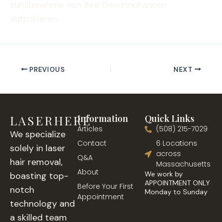
zuhilfenahme von ihre Gewinnchancen
aufzuklaren.
PREVIOUS
NEXT
LASERHERE
Information
Quick Links
Articles
(508) 215-7029
We specialize
Contact
6 Locations
solely in laser
across
Q&A
hair removal,
Massachusetts
About
We work by
boasting top-
APPOINTMENT ONLY
Before Your First
notch
Monday to Sunday
Appointment
technology and
a skilled team