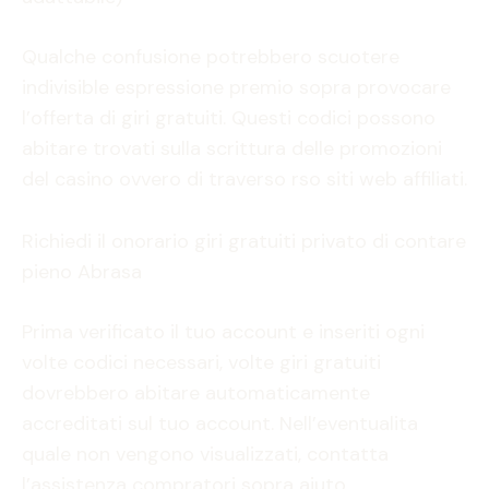
Qualche confusione potrebbero scuotere
indivisible espressione premio sopra provocare
l’offerta di giri gratuiti. Questi codici possono
abitare trovati sulla scrittura delle promozioni
del casino ovvero di traverso rso siti web affiliati.
Richiedi il onorario giri gratuiti privato di contare
pieno Abrasa
Prima verificato il tuo account e inseriti ogni
volte codici necessari, volte giri gratuiti
dovrebbero abitare automaticamente
accreditati sul tuo account. Nell’eventualita
quale non vengono visualizzati, contatta
l’assistenza compratori sopra aiuto.