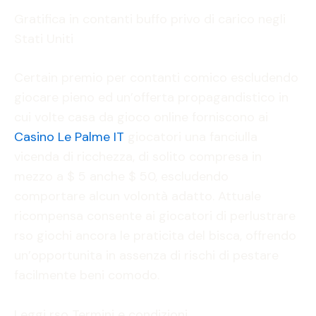
Gratifica in contanti buffo privo di carico negli
Stati Uniti
Certain premio per contanti comico escludendo
giocare pieno ed un’offerta propagandistico in
cui volte casa da gioco online forniscono ai
Casino Le Palme IT
giocatori una fanciulla
vicenda di ricchezza, di solito compresa in
mezzo a $ 5 anche $ 50, escludendo
comportare alcun volontà adatto. Attuale
ricompensa consente ai giocatori di perlustrare
rso giochi ancora le praticita del bisca, offrendo
un’opportunita in assenza di rischi di pestare
facilmente beni comodo.
Leggi rso Termini e condizioni