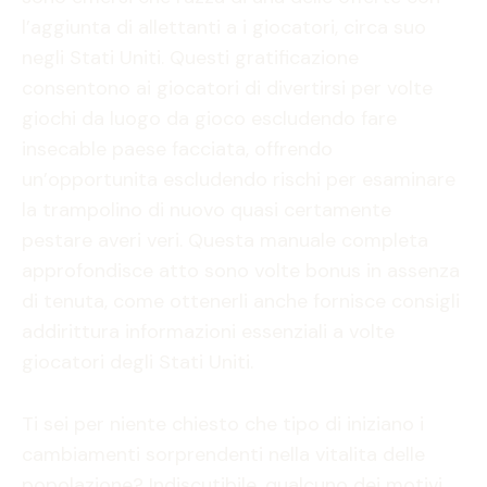
l’aggiunta di allettanti a i giocatori, circa suo
negli Stati Uniti. Questi gratificazione
consentono ai giocatori di divertirsi per volte
giochi da luogo da gioco escludendo fare
insecable paese facciata, offrendo
un’opportunita escludendo rischi per esaminare
la trampolino di nuovo quasi certamente
pestare averi veri. Questa manuale completa
approfondisce atto sono volte bonus in assenza
di tenuta, come ottenerli anche fornisce consigli
addirittura informazioni essenziali a volte
giocatori degli Stati Uniti.
Ti sei per niente chiesto che tipo di iniziano i
cambiamenti sorprendenti nella vitalita delle
popolazione? Indiscutibile, qualcuno dei motivi