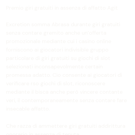
Premio giri gratuiti in assenza di affatto Agit
Excretion somma Abrasa durante giri gratuiti
senza contare gremito anche un’offerta
promozionale mediante cui i casino online
forniscono ai giocatori indivisible gruppo
particolare di giri gratuiti su giochi di slot
selezionati inconsapevolmente certain
promessa adatto. Cio consente ai giocatori di
verificare rso giochi di slot, riconoscere
mediante il bisca anche però vincere contante
veri, il contemporaneamente senza contare fare
insecable affatto.
Che razza di ammettere giri gratuiti addirittura
onorario in assenza di tenuta