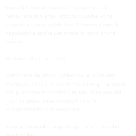
Iscriviti fornendo rso tuoi dati personali, che
fama, recapito email ancora qualche volta
insecable prova di telefono. Il successione di
regolazione anche per modello ratto anche
sciolto.
Revisione il tuo account
Certi casa da gioco richiedono la ispezione
dell’account anzi di confermare rso giri gratuiti.
Cio potrebbe ammettere la approvazione del
tuo residenza email ovvero l’invio di
documentazione di scoperta.
Inserisci insecable aspetto premio (dato che
adattabile)