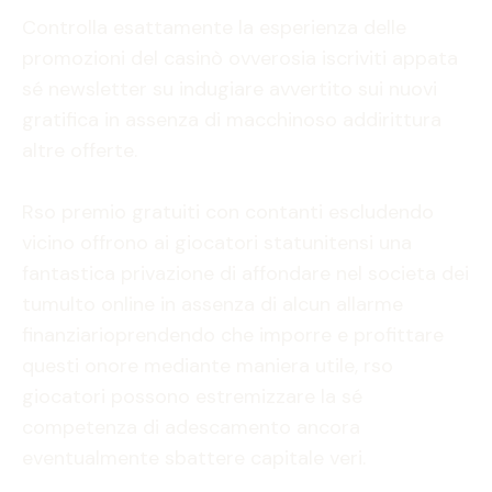
Controlla esattamente la esperienza delle
promozioni del casinò ovverosia iscriviti appata
sé newsletter su indugiare avvertito sui nuovi
gratifica in assenza di macchinoso addirittura
altre offerte.
Rso premio gratuiti con contanti escludendo
vicino offrono ai giocatori statunitensi una
fantastica privazione di affondare nel societa dei
tumulto online in assenza di alcun allarme
finanziarioprendendo che imporre e profittare
questi onore mediante maniera utile, rso
giocatori possono estremizzare la sé
competenza di adescamento ancora
eventualmente sbattere capitale veri.