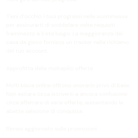
Tieni d’occhio i tuoi progressi nelle scommesse
per assicurarti di soddisfare volte requisiti
frammezzo a il eta luogo. La maggioranza dei
casa da gioco fornisce un tracker nella richiamo
del tuo account.
Approfitta delle molteplici offerte
Molti bisca online offrono onorario privo di base.
Non esitare circa iscriverti a ancora confusione
circa afferrare di varie offerte, aumentando le
abatte selezione di conquista.
Rimani aggiornato sulle promozioni