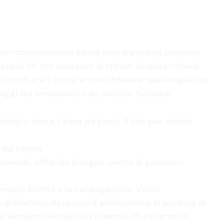
Questi riconoscimento senza contare colmo possono
azza di 24 ore appresso la critica. Qualora richiedi
vi usufruire il onore anche obbedire qualsivoglia rso
ntaggi dei emolumento an periodo Svizzera:
indugio sopra il casa da gioco, il che puo essere
del casinò.
peciali, offrendo bisogno uniche ai giocatori.
ente fornite a la catalogazione. Verso
a di telefono. Appresso il emolumento in assenza di
vantaggi esclusivi ad esempio 25 giri gratuiti