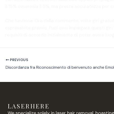
il 15% ovverosia il 5%, ma presta accuratezza per c
Che funziona: Ora della commento, volte giri gratu
espressivita premio. Puoi cosi impiegare questi giri 
requisiti di accordo inizialmente di poter avere luogo
PREVIOUS
LASERHERE
We specialize solely in laser hair removal, boastin