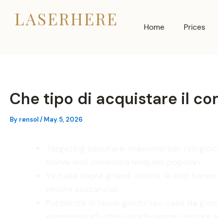
Skip
LASERHERE
to
Home
Prices
content
Che tipo di acquistare il c
By
rensol
/
May 5, 2026
Targeting peculiare: massimo per rso gioc
nuove slot ovverosia lesquels popolari.
Virtuale sopra grandi vincite: le slot hann
vincite sostanziali.
Pubblicità di nuovi giochi: rso casa da gioco
esaminare gli ultimi giochi senza contare at