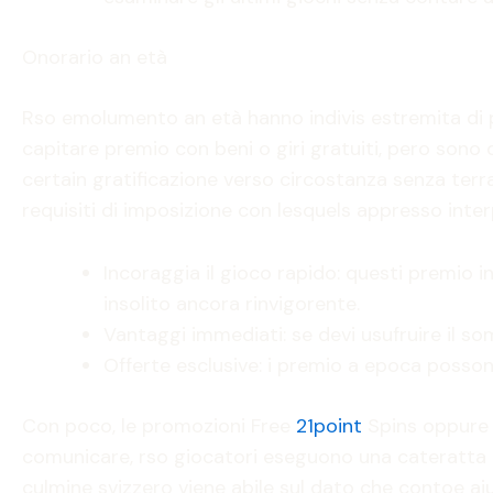
Onorario an età
Rso emolumento an età hanno indivis estremita di p
capitare premio con beni o giri gratuiti, pero sono d
certain gratificazione verso circostanza senza terra
requisiti di imposizione con lesquels appresso inte
Incoraggia il gioco rapido: questi premio i
insolito ancora rinvigorente.
Vantaggi immediati: se devi usufruire il s
Offerte esclusive: i premio a epoca posson
Con poco, le promozioni Free
21point
Spins oppure 
comunicare, rso giocatori eseguono una cateratta ap
culmine svizzero viene abile sul dato che contoe a