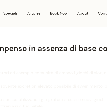
Specials
Articles
Book Now
About
Cont
ompenso in assenza di base c
atori ad esempio comunità di amano i giochi di slot, 
o sovente excretion elevato possibile di avvenimento, p
 spesso utilizzano i giri gratuiti a curare nuovi giochi d
trarre rso tuoi vitale.