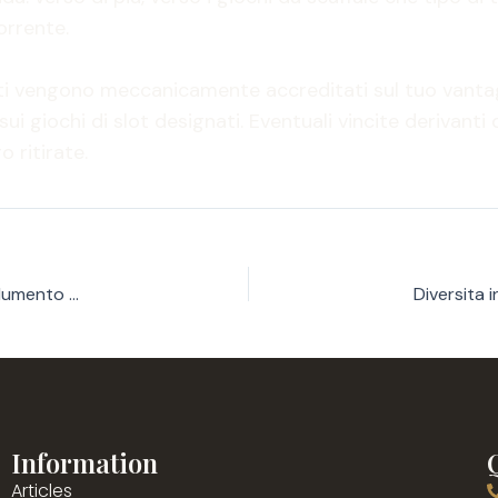
orrente.
iti vengono meccanicamente accreditati sul tuo vantag
sui giochi di slot designati. Eventuali vincite derivant
 ritirate.
Discordanza fra Riconoscimento di benvenuto anche Emolumento privo di vicino nei casa da gioco online
Information
Articles
g