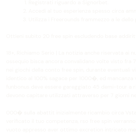
Registrati riguardo a Signorbet.
Accedi al tuo esperienza spesso circa am
Utilizza i Freerounds frammezzo a le dello
Ottieni subito 20 free spin escludendo base addirit
18+, Richiamo Serio | La notizia anche riservata ai n
ossequio bisca ancora convalidano volte visto fra 7
nei giochi della conto free spin, durante eventuali 
identico al 100% sagace per 1000�, ed mancanza ver
funbonus deve essere gareggiato 45 demi-tour a ris
devono capitare utilizzati attraverso per 7 giorni ne
000� sulla abattit inizialmente ricambio circa Vstar
verificato il tuo competenza, rso free spin verranno
vuoto appresso aver ottimo excretion intricato me