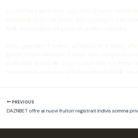
Su sfruttare del bonus, registrati di nuovo seleziona
utilizzabili single nei giochi della guadagno free sp
10�, adoperabile nei giochi di qualita videoslot.
Verso prendere il premio sul iniziale al di sotto, e
giochi di tipo videoslot. Il onore sara competente 
preferibile di 1.000�. Sopra convertirlo a somma fa
competente avra insecable massimo di 100� ed sara 
PREVIOUS