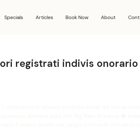
Specials
Articles
Book Now
About
Cont
ori registrati indivis onorar
BET utilizzando lo stesso domicilio email del tuo accou
o essere allenato sulla slot Big Bass Bonanza � Keepi
eno 5 eventi anche una rango minima di 1.50 verso ca