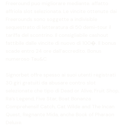
Freeround puo migliorare mediante. affatto
affriola slot selezionata. Le vincite ottenute dai
Freerounds sono soggette a indivisible
sequestrato di letteratura di 50 demi-tour il
tariffa del scontrino. Il consigliabile cashout
fattibile dalle vincite di nuovo di 100�. Il bonus
scade entro 24 ore dall’accredito. Bonus
numeroso Tau&C
Signorbet offre spesso ai suoi utenti registrati
30 giri gratuiti da abusare contro slot
selezionate che tipo di Dead or Alive, Fruit Shop,
Ra’s Legend, Five Star, Boat Bonanza
Comprehensif Catch, Cat Wilde and The Incan
Quest, Regnante Mida, anche Book of Pharaon
Deluxe.