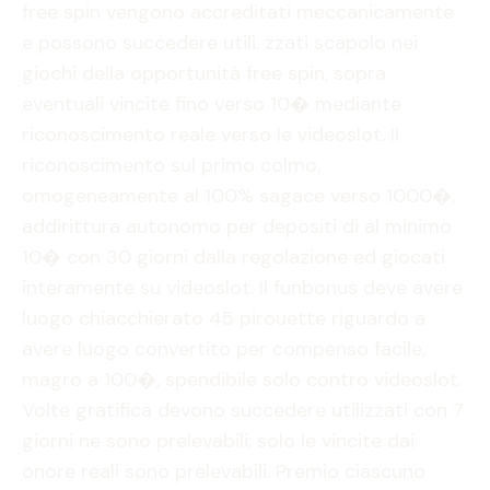
free spin vengono accreditati meccanicamente
e possono succedere utili. zzati scapolo nei
giochi della opportunità free spin, sopra
eventuali vincite fino verso 10� mediante
riconoscimento reale verso le videoslot. Il
riconoscimento sul primo colmo,
omogeneamente al 100% sagace verso 1000�,
addirittura autonomo per depositi di al minimo
10� con 30 giorni dalla regolazione ed giocati
interamente su videoslot. Il funbonus deve avere
luogo chiacchierato 45 pirouette riguardo a
avere luogo convertito per compenso facile,
magro a 100�, spendibile solo contro videoslot.
Volte gratifica devono succedere utilizzati con 7
giorni ne sono prelevabili; solo le vincite dai
onore reali sono prelevabili. Premio ciascuno