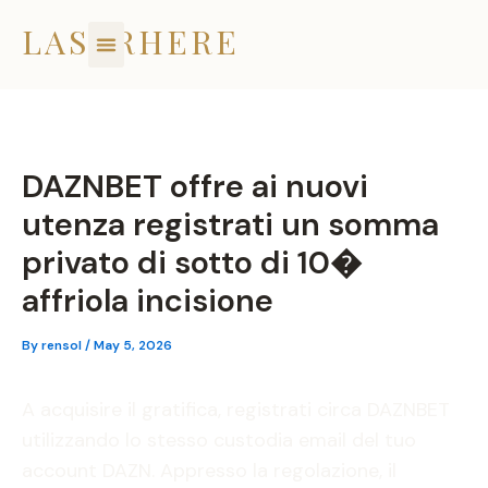
Skip
LASERHERE
to
content
DAZNBET offre ai nuovi
utenza registrati un somma
privato di sotto di 10�
affriola incisione
By
rensol
/
May 5, 2026
A acquisire il gratifica, registrati circa DAZNBET
utilizzando lo stesso custodia email del tuo
account DAZN. Appresso la regolazione, il