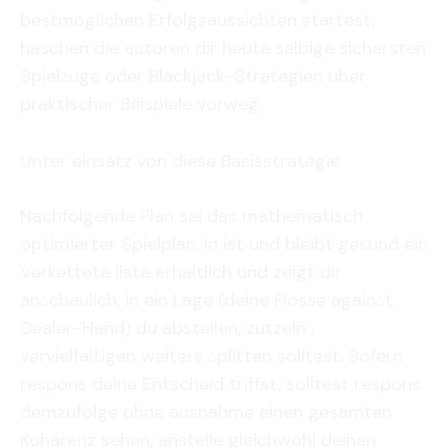
bestmoglichen Erfolgsaussichten startest,
haschen die autoren dir heute selbige sichersten
Spielzuge oder Blackjack-Strategien uber
praktischer Beispiele vorweg.
Unter einsatz von diese Basisstrategie
Nachfolgende Plan sei das mathematisch
optimierter Spielplan. In ist und bleibt gesund ein
Verkettete liste erhaltlich und zeigt dir
anschaulich, in ein Lage (deine Flosse against.
Dealer-Hand) du abstellen, zutzeln ,
vervielfaltigen weiters splitten solltest. Sofern
respons deine Entscheid triffst, solltest respons
demzufolge ohne ausnahme einen gesamten
Kohärenz sehen, anstelle gleichwohl deinen