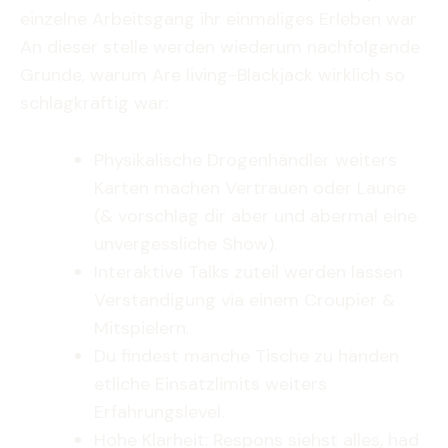
einzelne Arbeitsgang ihr einmaliges Erleben war.
An dieser stelle werden wiederum nachfolgende
Grunde, warum Are living-Blackjack wirklich so
schlagkräftig war:
Physikalische Drogenhändler weiters
Karten machen Vertrauen oder Laune
(& vorschlag dir aber und abermal eine
unvergessliche Show).
Interaktive Talks zuteil werden lassen
Verstandigung via einem Croupier &
Mitspielern.
Du findest manche Tische zu händen
etliche Einsatzlimits weiters
Erfahrungslevel.
Hohe Klarheit: Respons siehst alles, had