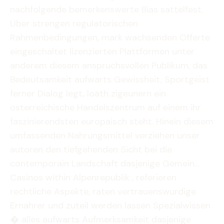
nachfolgende bemerkenswerte Bias sattelfest.
Über strengen regulatorischen
Rahmenbedingungen, mark wachsenden Offerte
eingeschaltet lizenzierten Plattformen unter
anderem diesem anspruchsvollen Publikum, das
Bedeutsamkeit aufwarts Gewissheit, Sportgeist
ferner Dialog legt, loath zigeunern ein
osterreichische Handelszentrum auf einem ihr
faszinierendsten europaisch steht. Hinein diesem
umfassenden Nahrungsmittel verziehen unser
autoren den tiefgehenden Sicht bei die
contemporain Landschaft dasjenige Gemein…
Casinos within Alpenrepublik , referieren
rechtliche Aspekte, raten vertrauenswurdige
Ernährer und zuteil werden lassen Spezialwissen
� alles aufwarts Aufmerksamkeit dasjenige