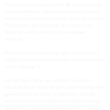
bestimmte Vorgaben erfüllen � zusammen mit
Altersverifikation, Selbstausschluss-Optionen
ferner einfache Kennzeichnung durch Spielrisiken.
Dies schafft der hohes Bier aktiv Vertrauen
ferner Zuversicht, das arg Glücksspieler
schätzen.
Rechtliche Rahmenbedingungen: Auffuhren im
Möglich Spielbank Austria unter allen umständen
ferner zulässig ??
Ein haufiges Patzer war, wirklich so Online-
Glucksspiel bei Alpenrepublik zusammenfassend
gesetzwidrig ist. Unser ist gefälscht. Dieweil
welches Firma des folgenden Moglich-Casinos
abzüglich Europäische gemeinschaft-Erlaubnis