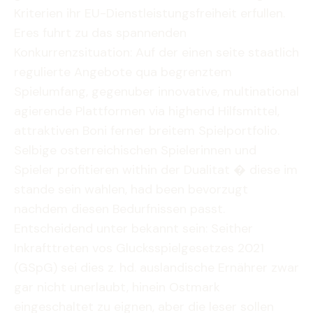
Kriterien ihr EU-Dienstleistungsfreiheit erfullen.
Eres fuhrt zu das spannenden
Konkurrenzsituation: Auf der einen seite staatlich
regulierte Angebote qua begrenztem
Spielumfang, gegenuber innovative, multinational
agierende Plattformen via highend Hilfsmittel,
attraktiven Boni ferner breitem Spielportfolio.
Selbige osterreichischen Spielerinnen und
Spieler profitieren within der Dualitat � diese im
stande sein wahlen, had been bevorzugt
nachdem diesen Bedurfnissen passt.
Entscheidend unter bekannt sein: Seither
Inkrafttreten vos Glucksspielgesetzes 2021
(GSpG) sei dies z. hd. auslandische Ernährer zwar
gar nicht unerlaubt, hinein Ostmark
eingeschaltet zu eignen, aber die leser sollen