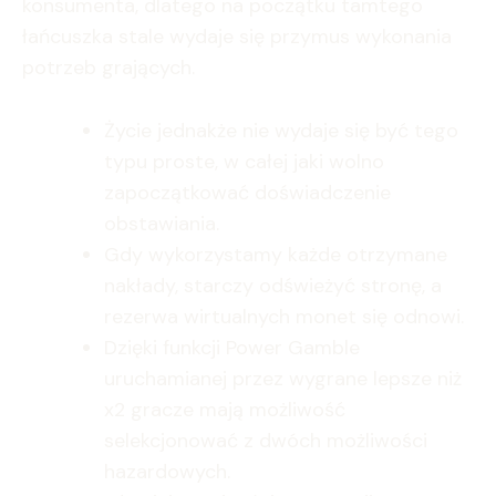
konsumenta, dlatego na początku tamtego
łańcuszka stale wydaje się przymus wykonania
potrzeb grających.
Życie jednakże nie wydaje się być tego
typu proste, w całej jaki wolno
zapoczątkować doświadczenie
obstawiania.
Gdy wykorzystamy każde otrzymane
nakłady, starczy odświeżyć stronę, a
rezerwa wirtualnych monet się odnowi.
Dzięki funkcji Power Gamble
uruchamianej przez wygrane lepsze niż
x2 gracze mają możliwość
selekcjonować z dwóch możliwości
hazardowych.