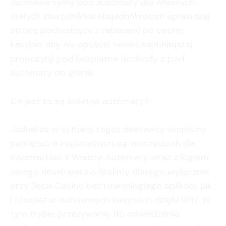
darmowe spiny pod automaty dla własnych
stałych zawodników. Niejednokrotnie sprawdzaj
stronę pochodzące z rabatami po twoim
kasynie, aby nie opuścić nawet najmniejszej
propozycji pod bezpłatne dochody z pod
automaty do gierek.
Co jest to są świetne automaty?
Jednakże w sytuacji tegoż dostawcy winniśmy
pamiętać o regionalnych ograniczeniach dla
internautów z Własny. Automaty wraz z logiem
owego developera odpalimy dlatego wyłącznie
przy Total Casino bez równoległego aplikacji jak
i również w odmiennych kasynach dzięki VPN. W
tym trybie przeżywamy do odwiedzenia