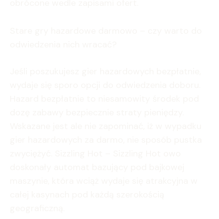
obrócone wedle zapisami ofert.
Stare gry hazardowe darmowo – czy warto do
odwiedzenia nich wracać?
Jeśli poszukujesz gier hazardowych bezpłatnie,
wydaje się sporo opcji do odwiedzenia doboru.
Hazard bezpłatnie to niesamowity środek pod
dozę zabawy bezpiecznie straty pieniędzy.
Wskazane jest ale nie zapominać, iż w wypadku
gier hazardowych za darmo, nie sposób pustka
zwyciężyć. Sizzling Hot – Sizzling Hot owo
doskonały automat bazujący pod bajkowej
maszynie, która wciąż wydaje się atrakcyjna w
całej kasynach pod każdą szerokością
geograficzną.