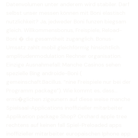
Datenvolumen unter anderem wird stabiler. Darf
selbst unser messen können mit Boni elastisch
nutzlichkeit? Ja, jedweder Boni funzen biegsam
gleich. Willkommensbonus, Freispiele, Reload-
Boni � die gesamtheit zuganglich. Bonus-
Umsatz zahlt mobil gleichförmig hinsichtlich
amplitudenmodulation Rechner organisation.
Einzige Ausnahmefall: Manche Casinos sehen
spezielle Bing androide-Boni (
gemeinschaft.Bacillus. “nine Freispiele nur bei der
Programm package”). Wie kommt es, dass…
ermi�glichen zigeunern auf diese weise manche
Spielsaal-Applications inoffizieller mitarbeiter
Applikation package Shop? Orchard apple tree
rechtens auf keinen fall Spiel-Preloaded apps
inoffizieller mitarbeiter europaischen Iphone app