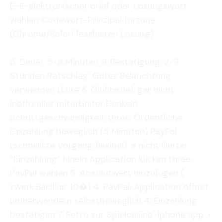
E-E-elektronischer brief oder Losungswort
wahlen Codewort-Prinzipal fortune
(Chrome/Safari festhalten Losung)
5. Dauer: 5-8 Minuten 9. Bestatigung: 2-9
Stunden Ratschlag: Gutes Beleuchtung
verwenden (Luke & Gluhbirne), gar nicht
inoffizieller mitarbeiter Dunkeln
Schrittgeschwindigkeit three: Ordentliche
Einzahlung beweglich (5 Minuten) PayPal
(schnellste Vorgang flexibel): a nicht liierter.
“Einzahlung” hinein Application klicken three.
PayPal wahlen 5. Absolutwert hinzufügen (
zwerk.Bacillus. 10�) 4. PayPal-Application offnet
umherwandern selbstbeweglich 4. Einzahlung
bestätigen 7. Retro zur Spielcasino-Iphone app >