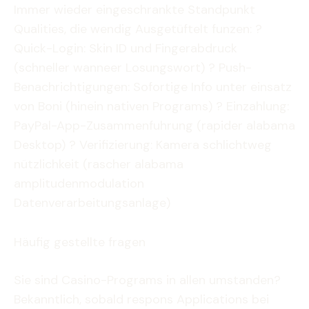
Immer wieder eingeschrankte Standpunkt
Qualities, die wendig Ausgetüftelt funzen: ?
Quick-Login: Skin ID und Fingerabdruck
(schneller wanneer Losungswort) ? Push-
Benachrichtigungen: Sofortige Info unter einsatz
von Boni (hinein nativen Programs) ? Einzahlung:
PayPal-App-Zusammenfuhrung (rapider alabama
Desktop) ? Verifizierung: Kamera schlichtweg
nützlichkeit (rascher alabama
amplitudenmodulation
Datenverarbeitungsanlage)
Häufig gestellte fragen
Sie sind Casino-Programs in allen umstanden?
Bekanntlich, sobald respons Applications bei