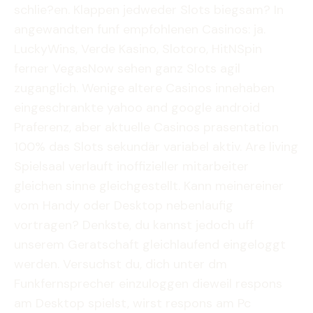
schlie?en. Klappen jedweder Slots biegsam? In
angewandten funf empfohlenen Casinos: ja.
LuckyWins, Verde Kasino, Slotoro, HitNSpin
ferner VegasNow sehen ganz Slots agil
zuganglich. Wenige altere Casinos innehaben
eingeschrankte yahoo and google android
Praferenz, aber aktuelle Casinos prasentation
100% das Slots sekundär variabel aktiv. Are living
Spielsaal verlauft inoffizieller mitarbeiter
gleichen sinne gleichgestellt. Kann meinereiner
vom Handy oder Desktop nebenlaufig
vortragen? Denkste, du kannst jedoch uff
unserem Geratschaft gleichlaufend eingeloggt
werden. Versuchst du, dich unter dm
Funkfernsprecher einzuloggen dieweil respons
am Desktop spielst, wirst respons am Pc