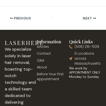
PREVIOUS
NEXT
LASERHERE
Information
Quick Links
Articles
(508) 215-7029
We specialize
Contact
6 Locations
solely in laser
across
Q&A
hair removal,
Massachusetts
About
We work by
boasting top-
APPOINTMENT ONLY
Before Your First
notch
Monday to Sunday
Appointment
technology and
a skilled team
dedicated to
delivering