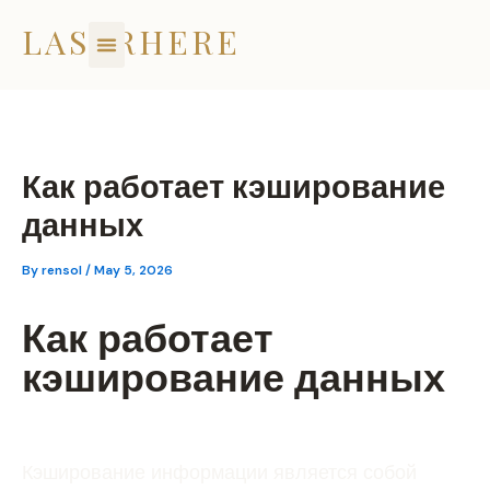
Skip
LASERHERE
to
content
Как работает кэширование
данных
By
rensol
/
May 5, 2026
Как работает
кэширование данных
Кэширование информации является собой