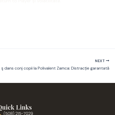
eturn to Player și volatilitate.
NEXT
 ş dans conj copii la Polivalent Zamca: Distracție garantată
Quick Links
(508) 215-7029