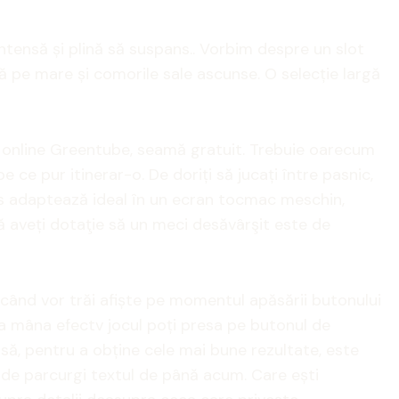
intensă și plină să suspans.. Vorbim despre un slot
ă pe mare și comorile sale ascunse. O selecție largă
e online Greentube, seamă gratuit. Trebuie oarecum
 ce pur itinerar-o. De doriți să jucați între pasnic,
odus adaptează ideal în un ecran tocmac meschin,
să aveți dotaţie să un meci desăvârşit este de
le când vor trăi afiște pe momentul apăsării butonului
u a mâna efectv jocul poți presa pe butonul de
Însă, pentru a obține cele mai bune rezultate, este
r de parcurgi textul de până acum. Care ești