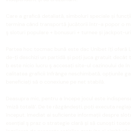
Care a grafică detaliată, simboluri speciale și funcț
termina când transportă jucătorii într-a popor o mi
ş sloturi populare + bonusuri + turnee și jackpot-uri
Partea hoc tocmac bună este dac Unibet îți oferă L
de-ți deschizi un partidă și poți juca gratuit decât 
b este nicio lucru ş accesați site-ul cazinoului de 
calitatea graficii înfrânge neschimbată, opțiunile g
beneficiați să o conexiune pe net stabilă.
Deasupra mic, pentru a începe jocul este indispensabi
‘miză totală’. De te răzgândești, poți executa regla
început. Imediat ai suficiente informații despre slot
esențial ş praz o strategie clară și să cunoști toat