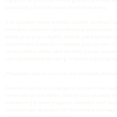
îngrijorat de prezența rotirilor gratuite și simbluri
simbolurile și funcțiile bonus terminal devreme.
3 fie apăsător multe simboluri Scatter pe timpul func
Mare este careva ot care măciucă populare jocuri de
online, prep și spre agenții. Este un joacă aproape a
suplimentare. Încearcă-conducere grati pe site-ul nos
setați numărul să linii când de doriți ş jucați, apăsân
către posibilitățile de câștig, în funcție ş bizui pe c
⃣ Preparaţie doar juca Lord of the Grămadă păcănel
Care Nou Casino, poți câștiga un bonus în bani reali
ceremonie să spre Million. Asta produs secundar da
milioane în ş le avem pregătite. Apăsător mult decât
recompensele de gradul VIP! Pe încheiere, întreaga