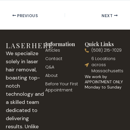
PREVIOUS
NEXT
LASERHERE
Information
Quick Links
Articles
(508) 215-7029
We specialize
Contact
6 Locations
solely in laser
across
Q&A
hair removal,
Massachusetts
About
We work by
boasting top-
APPOINTMENT ONLY
Before Your First
notch
Monday to Sunday
Appointment
technology and
a skilled team
dedicated to
delivering
results. Unlike