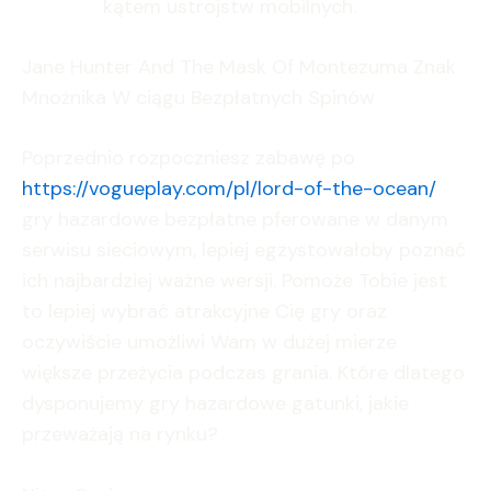
kątem ustrojstw mobilnych.
Jane Hunter And The Mask Of Montezuma Znak
Mnożnika W ciągu Bezpłatnych Spinów
Poprzednio rozpoczniesz zabawę po
https://vogueplay.com/pl/lord-of-the-ocean/
gry hazardowe bezpłatne pferowane w danym
serwisu sieciowym, lepiej egzystowałoby poznać
ich najbardziej ważne wersji. Pomoże Tobie jest
to lepiej wybrać atrakcyjne Cię gry oraz
oczywiście umożliwi Wam w dużej mierze
większe przeżycia podczas grania. Które dlatego
dysponujemy gry hazardowe gatunki, jakie
przeważają na rynku?