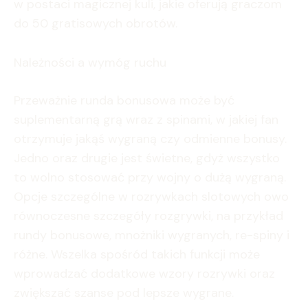
w postaci magicznej kuli, jakie oferują graczom
do 50 gratisowych obrotów.
Należności a wymóg ruchu
Przeważnie runda bonusowa może być
suplementarną grą wraz z spinami, w jakiej fan
otrzymuje jakąś wygraną czy odmienne bonusy.
Jedno oraz drugie jest świetne, gdyż wszystko
to wolno stosować przy wojny o dużą wygraną.
Opcje szczególne w rozrywkach slotowych owo
równoczesne szczegóły rozgrywki, na przykład
rundy bonusowe, mnożniki wygranych, re-spiny i
różne. Wszelka spośród takich funkcji może
wprowadzać dodatkowe wzory rozrywki oraz
zwiększać szanse pod lepsze wygrane.