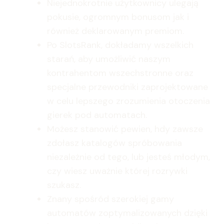
Niejednokrotnie użytkownicy ulegają
pokusie, ogromnym bonusom jak i
również deklarowanym premiom.
Po SlotsRank, dokładamy wszelkich
starań, aby umożliwić naszym
kontrahentom wszechstronne oraz
specjalne przewodniki zaprojektowane
w celu lepszego zrozumienia otoczenia
gierek pod automatach.
Możesz stanowić pewien, hdy zawsze
zdołasz katalogów spróbowania
niezależnie od tego, lub jesteś młodym,
czy wiesz uważnie której rozrywki
szukasz.
Znany spośród szerokiej gamy
automatów zoptymalizowanych dzięki