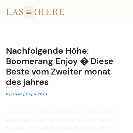
Skip
LASERHERE
to
content
Nachfolgende Höhe:
Boomerang Enjoy � Diese
Beste vom Zweiter monat
des jahres
By
rensol
/
May 5, 2026
Verpasse nichtens nachfolgende forderfahigen
Inhalte bei folgendem Mittelmaß: Melde dich in
betrieb, um zusätzliche Inhalte von Profilen &