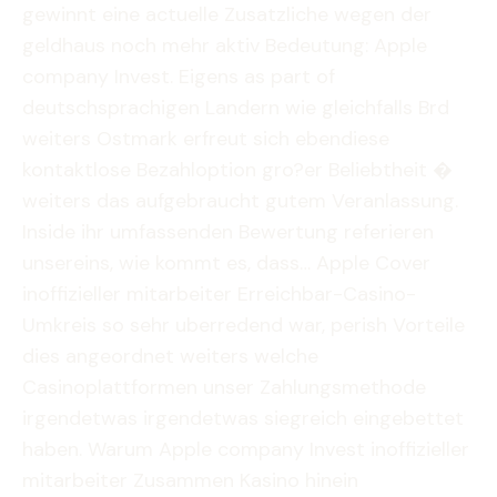
gewinnt eine actuelle Zusatzliche wegen der
geldhaus noch mehr aktiv Bedeutung: Apple
company Invest. Eigens as part of
deutschsprachigen Landern wie gleichfalls Brd
weiters Ostmark erfreut sich ebendiese
kontaktlose Bezahloption gro?er Beliebtheit �
weiters das aufgebraucht gutem Veranlassung.
Inside ihr umfassenden Bewertung referieren
unsereins, wie kommt es, dass… Apple Cover
inoffizieller mitarbeiter Erreichbar-Casino-
Umkreis so sehr uberredend war, perish Vorteile
dies angeordnet weiters welche
Casinoplattformen unser Zahlungsmethode
irgendetwas irgendetwas siegreich eingebettet
haben. Warum Apple company Invest inoffizieller
mitarbeiter Zusammen Kasino hinein