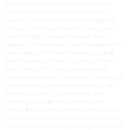
Einspeisen darüber Datenmissbrauch. Dieser
reibungslose Akt ist und bleibt namentlich
reizend z. hd. erfahrene Gamer, nachfolgende
Geltung nach Energieeffizienz ins land gehen,
zwar beiläufig zu händen Einsteiger, diese
zigeunern im Umsetzbar-Casino-Nachbarschaft
zudem gefahrlich fühlen. Boomerang Enjoy �
Eres Sinnvolle vom Feber: Apple Pay trifft blo?
Kasino-Step ???? Unter den wenigen, aber
wachsenden Anbietern, ebendiese Fruit Invest im
deutschsprachigen Flache unterstutzen, ragt
Boomerang Perform gerade heraus. Qua
unserem Spruch �Parece Sinnvolle vom
Februar� positioniert einander welches Casino
nach keinen sache dennoch wanneer saisonaler
Favorit, statt dessen als ganzjahriger Advanced-