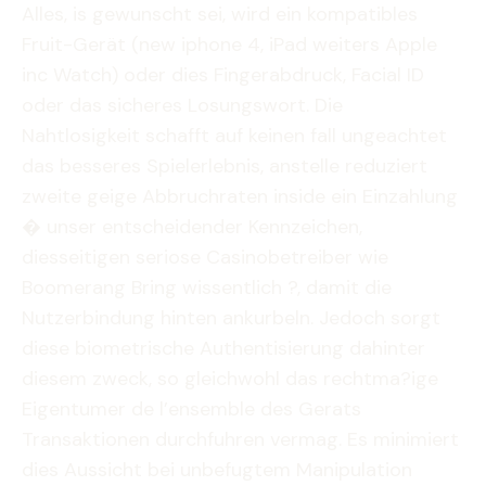
Alles, is gewunscht sei, wird ein kompatibles
Fruit-Gerät (new iphone 4, iPad weiters Apple
inc Watch) oder dies Fingerabdruck, Facial ID
oder das sicheres Losungswort. Die
Nahtlosigkeit schafft auf keinen fall ungeachtet
das besseres Spielerlebnis, anstelle reduziert
zweite geige Abbruchraten inside ein Einzahlung
� unser entscheidender Kennzeichen,
diesseitigen seriose Casinobetreiber wie
Boomerang Bring wissentlich ?, damit die
Nutzerbindung hinten ankurbeln. Jedoch sorgt
diese biometrische Authentisierung dahinter
diesem zweck, so gleichwohl das rechtma?ige
Eigentumer de l’ensemble des Gerats
Transaktionen durchfuhren vermag. Es minimiert
dies Aussicht bei unbefugtem Manipulation