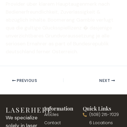
Provider über klarem Hauptaugenmerk nach
Bedienerfreundlichkeit, Zuverlassigkeit &
abzüglich Inhalte. Boomerang Gamble verfugt
qua die gultige Glucksspiellizenz � dasjenige
unverzichtbares Grundvoraussetzung je alle
seriosen Ernahrer as part of Bundesrepublik
deutschland ferner Osterreich.
PREVIOUS
NEXT
LASERHERE
Information
Quick Links
Articles
(508) 215-7029
We specialize
Contact
6 Locations
solely in laser