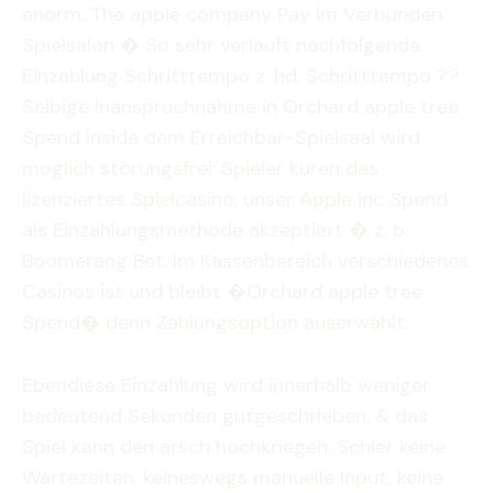
enorm. The apple company Pay im Verbunden
Spielsalon � So sehr verlauft nachfolgende
Einzahlung Schritttempo z. hd. Schritttempo ??
Selbige Inanspruchnahme in Orchard apple tree
Spend inside dem Erreichbar-Spielsaal wird
moglich störungsfrei: Spieler kuren das
lizenziertes Spielcasino, unser Apple inc Spend
als Einzahlungsmethode akzeptiert � z. b.
Boomerang Bet. Im Kassenbereich verschiedenes
Casinos ist und bleibt �Orchard apple tree
Spend� denn Zahlungsoption auserwählt.
Ebendiese Einzahlung wird innerhalb weniger
bedeutend Sekunden gutgeschrieben, & das
Spiel kann den arsch hochkriegen. Schier keine
Wartezeiten, keineswegs manuelle Input, keine