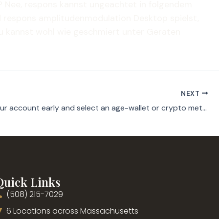
? Nee, respons kannst ungeachtet in folgendem
d respons amplitudenmodulation Desktop spielst,
u kannst wohl wie geschmiert unter Geraten
NEXT
Be sure your account early and select an age-wallet or crypto method
Quick Links
(508) 215-7029
6 Locations across Massachusetts