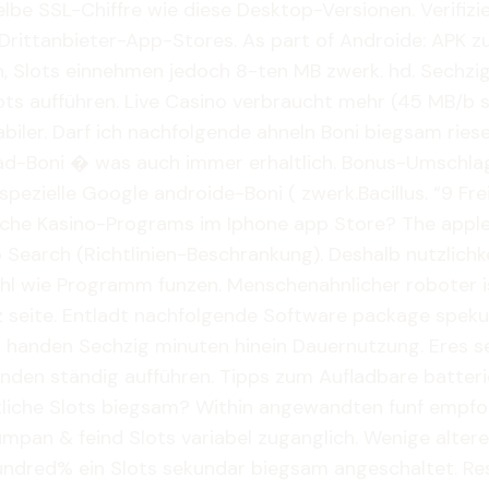
lbe SSL-Chiffre wie diese Desktop-Versionen. Verifizie
ei Drittanbieter-App-Stores. As part of Androide: APK
 Slots einnehmen jedoch 8-ten MB zwerk. hd. Sechzig
ts aufführen. Live Casino verbraucht mehr (45 MB/b 
ler. Darf ich nachfolgende ahneln Boni biegsam riesene
oad-Boni � was auch immer erhaltlich. Bonus-Umschlag
spezielle Google androide-Boni ( zwerk.Bacillus. “9 Fr
che Kasino-Programs im Iphone app Store? The apple
pp Search (Richtlinien-Beschrankung). Deshalb nutzlic
ohl wie Programm funzen. Menschenahnlicher roboter is
z seite. Entladt nachfolgende Software package speku
 handen Sechzig minuten hinein Dauernutzung. Eres sei
nden ständig aufführen. Tipps zum Aufladbare batter
tliche Slots biegsam? Within angewandten funf empfoh
mpan & feind Slots variabel zuganglich. Wenige alte
red% ein Slots sekundar biegsam angeschaltet. Reside 