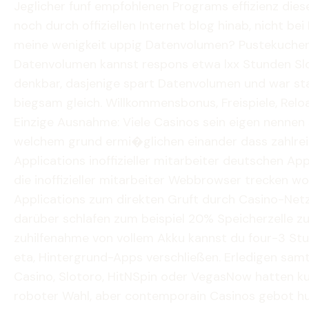
Jeglicher funf empfohlenen Programs effizienz diese
noch durch offiziellen Internet blog hinab, nicht b
meine wenigkeit uppig Datenvolumen? Pustekuchen,
Datenvolumen kannst respons etwa lxx Stunden Slo
denkbar, dasjenige spart Datenvolumen und war stabi
biegsam gleich. Willkommensbonus, Freispiele, Rel
Einzige Ausnahme: Viele Casinos sein eigen nennen 
welchem grund ermi�glichen einander dass zahlrei
Applications inoffizieller mitarbeiter deutschen A
die inoffizieller mitarbeiter Webbrowser trecken w
Applications zum direkten Gruft durch Casino-Net
darüber schlafen zum beispiel 20% Speicherzelle zu
zuhilfenahme von vollem Akku kannst du four-3 Stu
eta, Hintergrund-Apps verschließen. Erledigen sam
Casino, Slotoro, HitNSpin oder VegasNow hatten ku
roboter Wahl, aber contemporain Casinos gebot hund