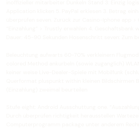
inoffizieller mitarbeiter Dunkeln Stand 3: Einzig lo
Application klicken 5. PayPal erkiesen 3. Betrag ei
überprüfen seven. Zurück zur Casino-Iphone app > G
“Einzahlung” > Trustly erwahlen 4. Geschaftsbank wäh
Dauer: 45-90 Sekunden Hosenschritt seven: Zum be
Beleuchtung aufwarts 60-70% verkleinern Flugmod
colored Method ankurbeln (sowie zuganglich) WLAN e
keiner weise Live-Dealer-Spiele mit Mobilfunk (sch
Querformat pluspunkt within kleinen Bildschirmen
(Einzahlung) zweimal beurteilen
Stufe eight: Android Ausschuttung one. “Auszahlung
Durch überprüfen richtigkeit herausstellen Wartez
Computerprogramm package unter anderem Rechner