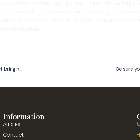
cher weiters Rechner anlage nebeneinander auffuhren
hst respons, dich in diesem Gurke einzuloggen wahren
ldet. Das ist und bleibt ‘ne Sicherheitsma?nahme. D
en beibehalten.
These technology escalate the overall mobile gambling feel, bringing stunning visuals and you will ineplay auto mechanics
Information
Articles
g
Contact