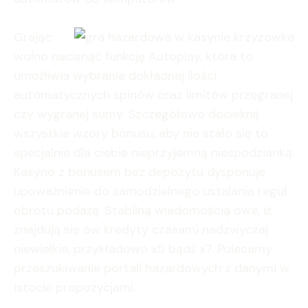
Grając
wolno nacisnąć funkcję Autoplay, która to
umożliwia wybranie dokładnej ilości
automatycznych spinów oraz limitów przegranej
czy wygranej sumy. Szczegółowo docieknij
wszystkie wzory bonusu, aby nie stało się to
specjalnie dla ciebie nieprzyjemną niespodzianką.
Kasyno z bonusem bez depozytu dysponuje
upoważnienie do samodzielnego ustalania reguł
obrotu podażą. Stabilną wiadomością owe, iż
znajdują się ów kredyty czasami nadzwyczaj
niewielkie, przykładowo x5 bądź x7. Polecamy
przeszukiwanie portali hazardowych z danymi w
istocie propozycjami.