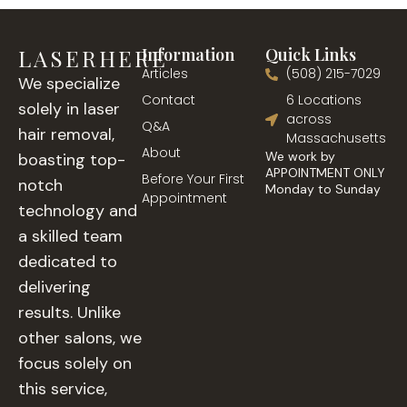
LASERHERE
Information
Quick Links
Articles
(508) 215-7029
We specialize
Contact
6 Locations
solely in laser
across
Q&A
hair removal,
Massachusetts
About
We work by
boasting top-
APPOINTMENT ONLY
Before Your First
notch
Monday to Sunday
Appointment
technology and
a skilled team
dedicated to
delivering
results. Unlike
other salons, we
focus solely on
this service,