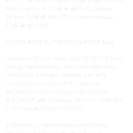
interno: Samuele Lo Presti (28� � �2.920) per
Gianpiero Barrile (27� � �3.360), Manuel
Persico (24� � �3.370), Lorenzo Pannunzi
(18� � �4.860).
CHIPCOUNT FINAL TABLE Mota POKER Sera
1 Benjamin Nicault France 21,700,000 2 Ulf Grahs
Sweden 18,500,000 3 Joris Ruijs Netherlands
15,900,000 4 Vincent Schueler Germany
12,200,000 5 Giuseppe Bellinghieri Italy
9,500,000 6 Vester Vergeest Netherlands
8,100,000 7 Jeffrey Gregor Denmark 7,800,000
8 Toni Ravnak Serbia 5,700,000
Di Giacomo di nuovo Presti al Main Event