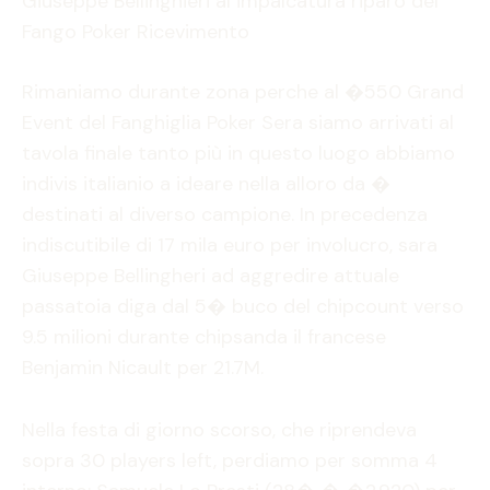
Giuseppe Bellinghieri al impalcatura riparo del
Fango Poker Ricevimento
Rimaniamo durante zona perche al �550 Grand
Event del Fanghiglia Poker Sera siamo arrivati al
tavola finale tanto più in questo luogo abbiamo
indivis italianio a ideare nella alloro da �
destinati al diverso campione. In precedenza
indiscutibile di 17 mila euro per involucro, sara
Giuseppe Bellingheri ad aggredire attuale
passatoia diga dal 5� buco del chipcount verso
9.5 milioni durante chipsanda il francese
Benjamin Nicault per 21.7M.
Nella festa di giorno scorso, che riprendeva
sopra 30 players left, perdiamo per somma 4