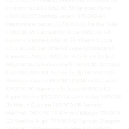
1,595,000 51 Vincenzo Mandriota 1,475,000 55
Lorenzo Paolelli 1,395,000 56 Amedeo Fama
1,390,000 57 Battista Locati 1,375,000 60
Massimiliano Serrani 1,270,000 63 Dalibor Dula
1,215,000 65 Gabriele Monarca 1,195,000 68
Giovanni Caggia 1,165,000 78 Alberto Cucca
1,075,000 81 Demetrio Polimeno 1,050,000 85
Francesco Volpe 1,035,000 87 Pieruel Todisco
965,000 95 Salvatore Pardo 950,000 102 Mikel
Calo` 910,000 104 Andrea Zerillo 900,000 105
Giuseppe Ciancio 890,000 108 Milos Stojkovic
870,000 110 Superiore Bellezza 860,000 112
Filippo Bechini 830,000 114 Loris Fabbri 800,000
115 Martin Cuccuru 780,000 116 Corrado
Martinelli 760,000 118 Marco Giallongo 755,000
123 Santino Arigo’ 730,000 127 Ignazio D’angelo