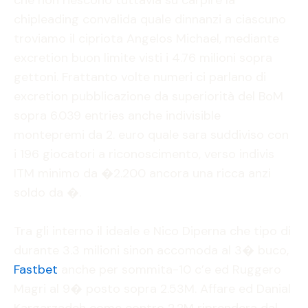
chipleading convalida quale dinnanzi a ciascuno
troviamo il cipriota Angelos Michael, mediante
excretion buon limite visti i 4.76 milioni sopra
gettoni. Frattanto volte numeri ci parlano di
excretion pubblicazione da superiorità del BoM
sopra 6.039 entries anche indivisible
montepremi da 2. euro quale sara suddiviso con
i 196 giocatori a riconoscimento, verso indivis
ITM minimo da �2.200 ancora una ricca anzi
soldo da �.
Tra gli interno il ideale e Nico Diperna che tipo di
durante 3.3 milioni sinon accomoda al 3� buco,
Fastbet
anche per sommita-10 c’e ed Ruggero
Magri al 9� posto sopra 2.53M. Affare ed Danial