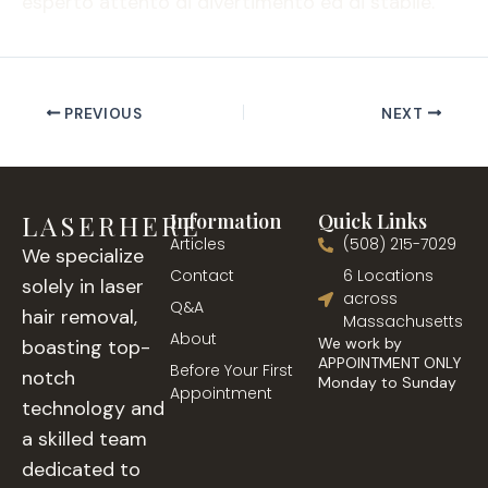
esperto attento di divertimento ed di stabile.
PREVIOUS
NEXT
LASERHERE
Information
Quick Links
Articles
(508) 215-7029
We specialize
Contact
6 Locations
solely in laser
across
Q&A
hair removal,
Massachusetts
About
We work by
boasting top-
APPOINTMENT ONLY
Before Your First
notch
Monday to Sunday
Appointment
technology and
a skilled team
dedicated to