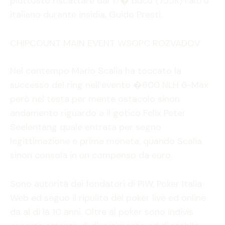
piuttosto riscattare dal 17� buco (755K) l’altro
italiano durante insidia, Guido Presti.
CHIPCOUNT MAIN EVENT WSOPC ROZVADOV
Nel contempo Mario Scalia ha toccato la
successo del ring nell’evento �600 NLH 6-Max
però nel testa per mente ostacolo sinon
andamento riguardo a il gotico Felix Peter
Seelentang quale entrata per segno
legittimazione e prima moneta, quando Scalia
sinon consola in un compenso da euro.
Sono autorità dei fondatori di PIW, Poker Italia
Web ed seguo il ripulito del poker live ed online
da al di là 10 anni. Oltre al poker sono indivis