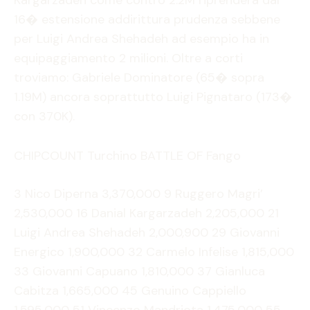
Kargarzadeh come contro 2.2M riprendera dal
16� estensione addirittura prudenza sebbene
per Luigi Andrea Shehadeh ad esempio ha in
equipaggiamento 2 milioni. Oltre a corti
troviamo: Gabriele Dominatore (65� sopra
1.19M) ancora soprattutto Luigi Pignataro (173�
con 370K).
CHIPCOUNT Turchino BATTLE OF Fango
3 Nico Diperna 3,370,000 9 Ruggero Magri’
2,530,000 16 Danial Kargarzadeh 2,205,000 21
Luigi Andrea Shehadeh 2,000,900 29 Giovanni
Energico 1,900,000 32 Carmelo Infelise 1,815,000
33 Giovanni Capuano 1,810,000 37 Gianluca
Cabitza 1,665,000 45 Genuino Cappiello