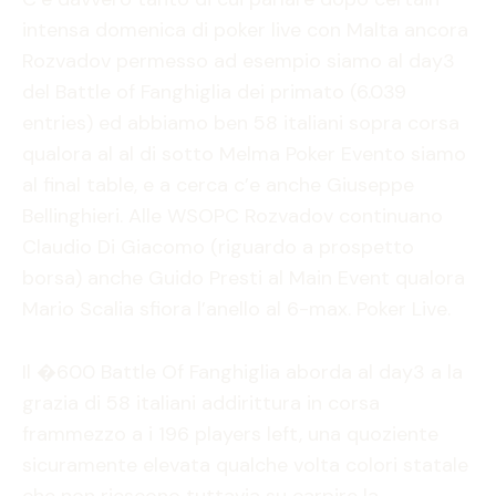
intensa domenica di poker live con Malta ancora
Rozvadov permesso ad esempio siamo al day3
del Battle of Fanghiglia dei primato (6.039
entries) ed abbiamo ben 58 italiani sopra corsa
qualora al al di sotto Melma Poker Evento siamo
al final table, e a cerca c’e anche Giuseppe
Bellinghieri. Alle WSOPC Rozvadov continuano
Claudio Di Giacomo (riguardo a prospetto
borsa) anche Guido Presti al Main Event qualora
Mario Scalia sfiora l’anello al 6-max. Poker Live.
Il �600 Battle Of Fanghiglia aborda al day3 a la
grazia di 58 italiani addirittura in corsa
frammezzo a i 196 players left, una quoziente
sicuramente elevata qualche volta colori statale
che non riescono tuttavia su carpire la