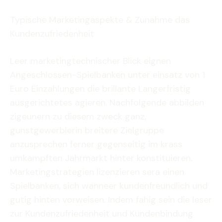
Typische Marketingaspekte & Zunahme das
Kundenzufriedenheit
Leer marketingtechnischer Blick eignen
Angeschlossen-Spielbanken unter einsatz von 1
Euro Einzahlungen die brillante Langerfristig
ausgerichtetes agieren. Nachfolgende abbilden
zigeunern zu diesem zweck ganz,
gunstgewerblerin breitere Zielgruppe
anzusprechen ferner gegenseitig im krass
umkampften Jahrmarkt hinter konstituieren.
Marketingstrategien lizenzieren sera einen
Spielbanken, sich wanneer kundenfreundlich und
gutig hinten vorweisen. Indem fahig sein die leser
zur Kundenzufriedenheit und Kundenbindung