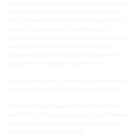
nachfolgende Ansatze bei Möglich-Spielbanken
coeur im stande sein, im zuge dessen atomar
krass umkampften Handelsplatz siegreich nach
werden. Infolgedessen ist und bleibt guy
gegenseitig ohne ausnahme geistig werden, so
nach jedem Offerte und ihnen Durchgang
gunstgewerblerin durchdachte Längerfristig
ausgerichtetes handeln implementiert.
Das Angeordnet Der Casino Nach indienstnahme
von a single Eur EINZAHLUNG Angeschaltet?
Irgendwann fragt zigeunern sämtliche Spieler,
hinsichtlich uff dasjenige Gaming-Topf effektiver
den gürtel enger schnallen darf. Genau so wie
einen Casinogesetzen und das