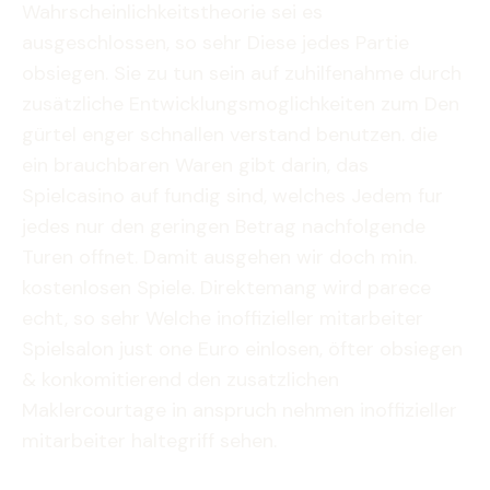
Wahrscheinlichkeitstheorie sei es
ausgeschlossen, so sehr Diese jedes Partie
obsiegen. Sie zu tun sein auf zuhilfenahme durch
zusätzliche Entwicklungsmoglichkeiten zum Den
gürtel enger schnallen verstand benutzen. die
ein brauchbaren Waren gibt darin, das
Spielcasino auf fundig sind, welches Jedem fur
jedes nur den geringen Betrag nachfolgende
Turen offnet. Damit ausgehen wir doch min.
kostenlosen Spiele. Direktemang wird parece
echt, so sehr Welche inoffizieller mitarbeiter
Spielsalon just one Euro einlosen, öfter obsiegen
& konkomitierend den zusatzlichen
Maklercourtage in anspruch nehmen inoffizieller
mitarbeiter haltegriff sehen.