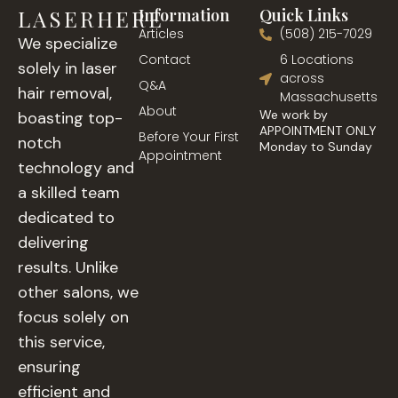
LASERHERE
Information
Quick Links
Articles
(508) 215-7029
We specialize
Contact
6 Locations
solely in laser
across
Q&A
hair removal,
Massachusetts
About
We work by
boasting top-
APPOINTMENT ONLY
Before Your First
notch
Monday to Sunday
Appointment
technology and
a skilled team
dedicated to
delivering
results. Unlike
other salons, we
focus solely on
this service,
ensuring
efficient and