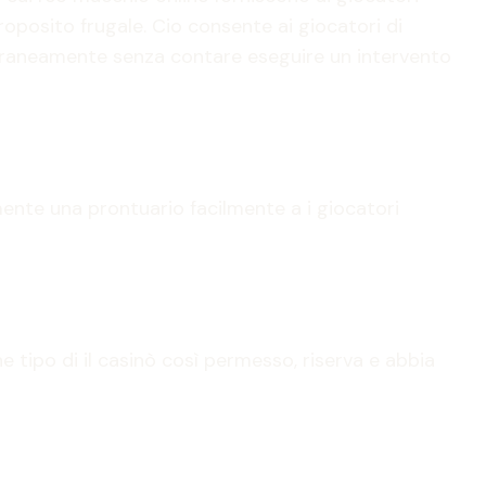
 proposito frugale. Cio consente ai giocatori di
mporaneamente senza contare eseguire un intervento
ente una prontuario facilmente a i giocatori
e tipo di il casinò così permesso, riserva e abbia