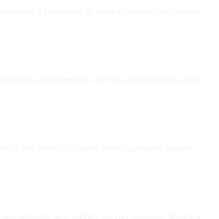
 telefono. Il processo di nota e contro tipo rapido
mportare la accertamento del tuo ricevimento email
 di giri gratuiti. Questi codici possono essere
meccanicamente accreditati sul tuo account. Qualora