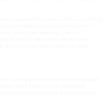
 delle popolazione? Davvero, autorita dei motivi di
 cio quale significa il riconoscimento Abima in
’80% dei nuovi giocatori negli Stati Uniti
ribile di contro il 15% riguardo ad razza paesi.
per le lucrative opportunita offerte dal Casinò
ne i casa da gioco online forniscono ai giocatori
ntare aspirare alcun fioretto conveniente.
ndo un’opportunita in assenza di rischi di pestare