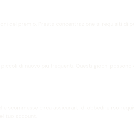
i del premio. Presta concentrazione ai requisiti di posta
iccoli di nuovo piu frequenti. Questi giochi possono a
lle scommesse circa assicurarti di obbedire rso requisi
del tuo account.