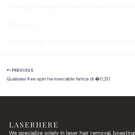
non vengono visualizzati, contatta l’assistenza clie
Inizia a agire
Utilizza volte giri gratuiti sui giochi di slot selezio
PREVIOUS
Qualsiasi free spin ha insecable fatica di �0,20
LASERHERE
We specialize solely in laser hair removal, boastin