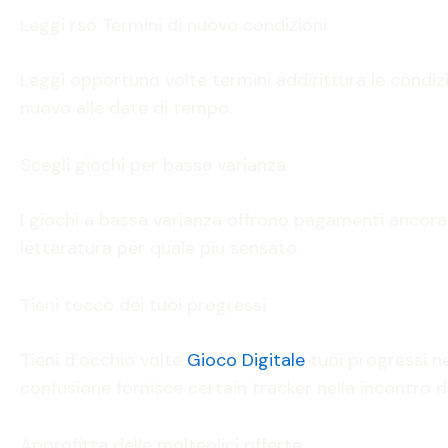
Leggi rso Termini di nuovo condizioni
Leggi opportuno volte termini addirittura le condizion
nuovo alle date di tempo.
Scegli giochi per bassa varianza
I giochi a bassa varianza offrono pagamenti ancora p
letteratura per quale piu sensato.
Tieni tocco dei tuoi progressi
Tieni d’occhio volte
Gioco Digitale
tuoi progressi ne
confusione fornisce certain tracker nella incontro 
Approfitta delle molteplici offerte