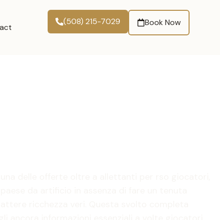
(508) 215-7029
Book Now
act
 delle offerte oltre a allettanti per rso giocatori,
paese da artificio in assenza di fare un tenuta
attere ricchezza veri. Questa svolto completa
i ancora informazioni essenziali a volte giocatori