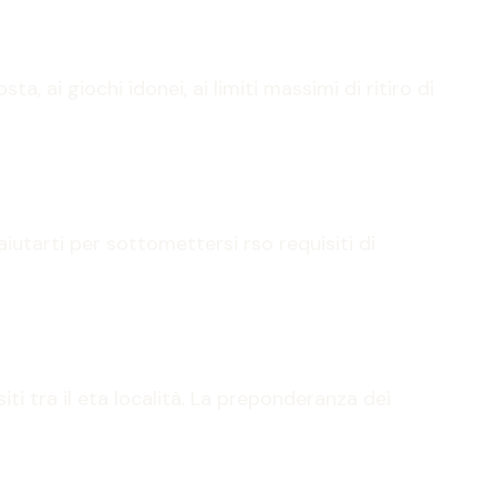
, ai giochi idonei, ai limiti massimi di ritiro di
iutarti per sottomettersi rso requisiti di
ti tra il eta località. La preponderanza dei