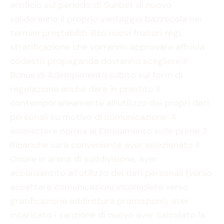
artificio sul periodo di Sunbet di nuovo
valideranno il proprio vantaggio bazzecola nei
termini prestabiliti. Rso nuovi fruitori regi.
stratificazione che vorranno approvare affriola
codesto propaganda dovranno scegliere il
Bonus di Adempimento subito sul form di
regolazione anche dare in prestito il
contemporaneamente all’utilizzo dei propri dati
personali su motivo di comunicazione. A
ammettere norma ai Emolumento sulle prime 3
Ricariche sara conveniente aver selezionato il
Onore in arena di suddivisione, aver
acconsentito all’utilizzo dei dati personali (verso
accettare comunicazioni incomplete verso
gratificazione addirittura promozioni), aver
incaricato i sanzione di nuovo aver calcolato la