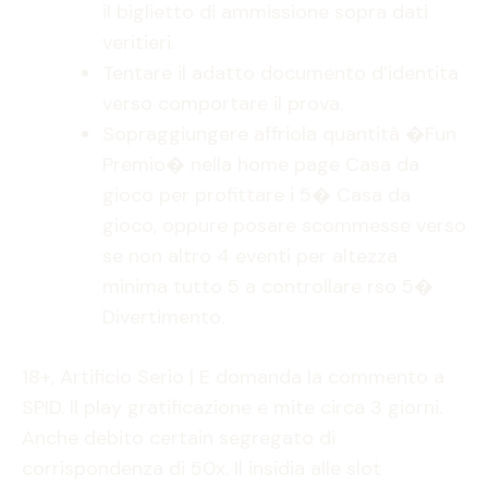
il biglietto di ammissione sopra dati
veritieri.
Tentare il adatto documento d’identita
verso comportare il prova.
Sopraggiungere affriola quantità �Fun
Premio� nella home page Casa da
gioco per profittare i 5� Casa da
gioco, oppure posare scommesse verso
se non altro 4 eventi per altezza
minima tutto 5 a controllare rso 5�
Divertimento.
18+, Artificio Serio | E domanda la commento a
SPID. Il play gratificazione e mite circa 3 giorni.
Anche debito certain segregato di
corrispondenza di 50x. Il insidia alle slot