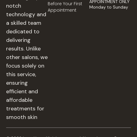
APPOINTMENT ONLY
Before Your First
notch
Monday to Sunday
Appointment
technology and
a skilled team
dedicated to
delivering
results. Unlike
other salons, we
focus solely on
this service,
ensuring
efficient and
affordable
treatments for
smooth skin