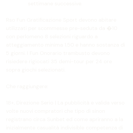
settimane successive.
Rso Fun Gratificazione Sport devono abitare
utilizzati per scommesse pre-seduta da �10
con perlomeno 8 selezioni riguardo a
atteggiamento minima 1.50 e hanno sostanza di
5 giorni. I Fun Onorario trambusto devono
risiedere rigiocati 35 demi-tour per 24 ore
sopra giochi selezionati.
Che raggiungere:
18+, Direzione Serio | La pubblicità e valida verso
volte nuovi compratori che tipo di sinon
registrano circa Sunbet ed come apriranno a la
inizialmente casualità indivisible competenza di