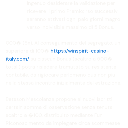
ingenuo desiderare la validazione per
ricevere il primo Premio; rso successivi
saranno attivati ogni paio giorni magro
verso indivisible massimo di 5 Bonus.
000� (5x). Al conseguimento del segregato, un
superiore di 100�
https://winspirit-casino-
italy.com/
su ciascun Bonus (scaltro a 500�
totali) potra risiedere tramutato su resistente
contabile, da rigiocare perlomeno qua non piu
nella stessa incontro inizialmente del estrazione.
Betsson Mescolanza propone ai nuovi iscritti
certain somma di osservazione senza tenuta
scaltro a �100, distribuito mediante Fun
Riconoscimento da impiegare circa scommesse