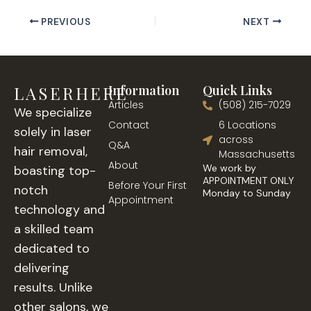
PREVIOUS
NEXT
LASERHERE
Information
Quick Links
Articles
(508) 215-7029
We specialize
Contact
6 Locations
solely in laser
across
Q&A
hair removal,
Massachusetts
About
We work by
boasting top-
APPOINTMENT ONLY
Before Your First
notch
Monday to Sunday
Appointment
technology and
a skilled team
dedicated to
delivering
results. Unlike
other salons, we