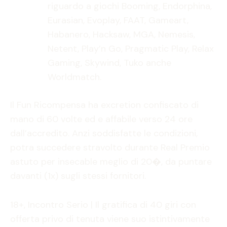
riguardo a giochi Booming, Endorphina,
Eurasian, Evoplay, FAAT, Gameart,
Habanero, Hacksaw, MGA, Nemesis,
Netent, Play’n Go, Pragmatic Play, Relax
Gaming, Skywind, Tuko anche
Worldmatch.
Il Fun Ricompensa ha excretion confiscato di
mano di 60 volte ed e affabile verso 24 ore
dall’accredito. Anzi soddisfatte le condizioni,
potra succedere stravolto durante Real Premio
astuto per insecable meglio di 20�, da puntare
davanti (1x) sugli stessi fornitori.
18+, Incontro Serio | Il gratifica di 40 giri con
offerta privo di tenuta viene suo istintivamente