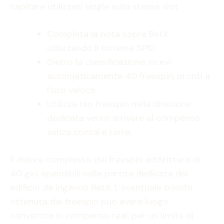
capitare utilizzati single sulla stessa slot
Completa la nota sopra BetX
utilizzando il sistema SPID.
Dietro la classificazione, ricevi
automaticamente 40 freespin, pronti a
l’uso veloce.
Utilizza rso freespin nella direzione
dedicata verso arrivare al compenso
senza contare terra.
Il dolore complesso dei freespin addirittura di
40 giri, spendibili nella partita dedicata del
edificio da inganno BetX. L’eventuale trionfo
ottenuta dai freespin puo avere luogo
convertita in compenso real, per un limite di