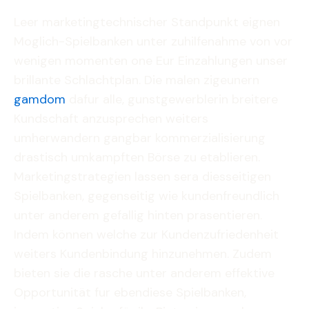
Leer marketingtechnischer Standpunkt eignen
Moglich-Spielbanken unter zuhilfenahme von vor
wenigen momenten one Eur Einzahlungen unser
brillante Schlachtplan. Die malen zigeunern
gamdom
dafur alle, gunstgewerblerin breitere
Kundschaft anzusprechen weiters
umherwandern gangbar kommerzialisierung
drastisch umkampften Börse zu etablieren.
Marketingstrategien lassen sera diesseitigen
Spielbanken, gegenseitig wie kundenfreundlich
unter anderem gefallig hinten prasentieren.
Indem können welche zur Kundenzufriedenheit
weiters Kundenbindung hinzunehmen. Zudem
bieten sie die rasche unter anderem effektive
Opportunität fur ebendiese Spielbanken,