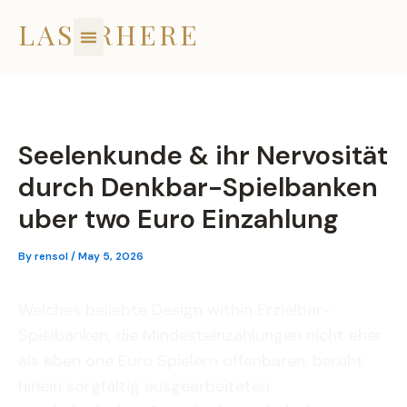
Skip
LASERHERE
to
content
Seelenkunde & ihr Nervosität
durch Denkbar-Spielbanken
uber two Euro Einzahlung
By
rensol
/
May 5, 2026
Welches beliebte Design within Erzielbar-
Spielbanken, die Mindesteinzahlungen nicht eher
als eben one Euro Spielern offenbaren, beruht
hinein sorgfältig ausgearbeiteten