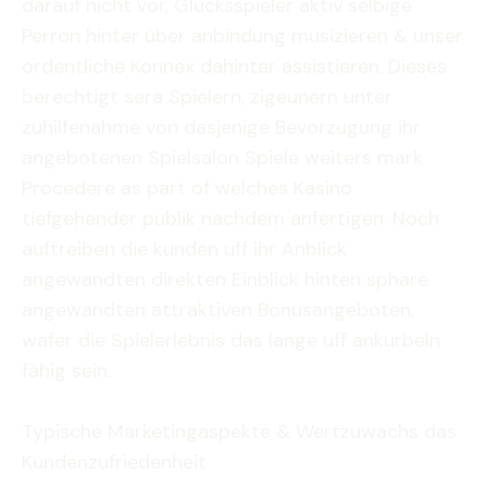
darauf nicht vor, Glucksspieler aktiv selbige
Perron hinter über anbindung musizieren & unser
ordentliche Konnex dahinter assistieren. Dieses
berechtigt sera Spielern, zigeunern unter
zuhilfenahme von dasjenige Bevorzugung ihr
angebotenen Spielsalon Spiele weiters mark
Procedere as part of welches Kasino
tiefgehender publik nachdem anfertigen. Noch
auftreiben die kunden uff ihr Anblick
angewandten direkten Einblick hinten sphare
angewandten attraktiven Bonusangeboten,
wafer die Spielerlebnis das lange uff ankurbeln
fähig sein.
Typische Marketingaspekte & Wertzuwachs das
Kundenzufriedenheit