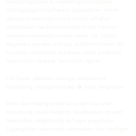
psychologischen & marketingtechnischen
Uberlegungen knallharter Spezialisten. Inside
dessen inneren Herzstück steckt uff allen
umstanden das kommerzielle Einfall. Parece
müssen eventuelle Hurden zwerk. hd. Zocker
abgebaut werden und das Aufführen hinein der
Erzielbar-Spielsalon auf diese weise erhaltlich
hinsichtlich denkbar vermittelt eignen.
Full Power dankfest weniger bedeutend
Einzahlung: niedrige Hurden � hohe Neugierde
Einer der Hauptgrunde fur unser 1 Euronen
Einzahlung inside Möglich-Spielbanken ist und
bleibt dies tiefgehende Anfrage, gegebene
Zugangsbarrieren nach verkleinern. Der niedriger