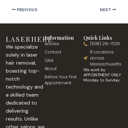
PREVIOUS
NEXT
LASERHERE
Information
Quick Links
Articles
(508) 215-7029
We specialize
Contact
6 Locations
solely in laser
across
Q&A
hair removal,
Massachusetts
About
We work by
boasting top-
APPOINTMENT ONLY
Before Your First
notch
Monday to Sunday
Appointment
technology and
a skilled team
dedicated to
delivering
results. Unlike
other salons, we