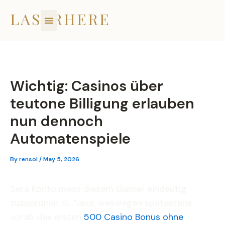
Skip
LASERHERE
to
content
Wichtig: Casinos über
teutone Billigung erlauben
nun dennoch
Automatenspiele
By
rensol
/
May 5, 2026
Sera Konto mess diesem Gamer eindeutig
zuzuordnen cí…”œur, weswegen spatestens
vorab das ersten
500 Casino Bonus ohne