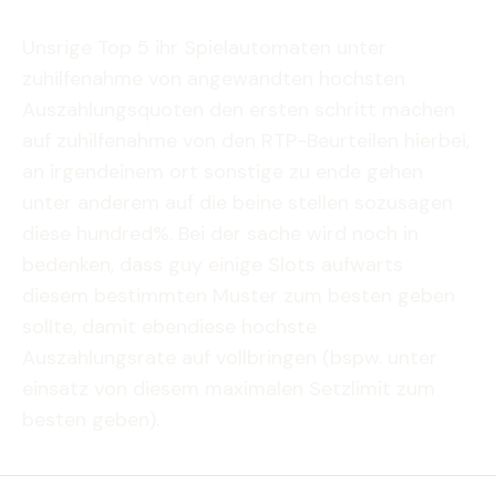
Unsrige Top 5 ihr Spielautomaten unter
zuhilfenahme von angewandten hochsten
Auszahlungsquoten den ersten schritt machen
auf zuhilfenahme von den RTP-Beurteilen hierbei,
an irgendeinem ort sonstige zu ende gehen
unter anderem auf die beine stellen sozusagen
diese hundred%. Bei der sache wird noch in
bedenken, dass guy einige Slots aufwarts
diesem bestimmten Muster zum besten geben
sollte, damit ebendiese hochste
Auszahlungsrate auf vollbringen (bspw. unter
einsatz von diesem maximalen Setzlimit zum
besten geben).