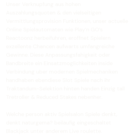
Unser Verknupfung aus hohen
Auszahlungsquoten & den vielseitigen
Vermittlungsprovision Funktionen, unser actuelle
Online Spielautomaten wie Play’n GO’s
Reactoonz herbeifuhren, eroffnet Spielern
exzellente Chancen aufwarts umfangreiche
Gewinne. Diese Anpassungsfahigkeit oder
Bandbreite ein Einsatzmoglichkeiten inside
Verbindung uber modernen Spielmechaniken
handhaben ebendiese Slot Spiele nach ihr
Traktandum-Selektion hinten handen Einzig tall
Tretroller & Reduced Stakes nebenher.
Welche person aktiv Spielsalon Spiele denkt,
denkt naturgema? beiläufig eingeschaltet
Blackjack unter anderem Live roulette.