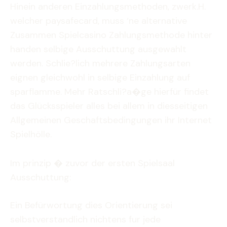
Hinein anderen Einzahlungsmethoden, zwerk.H.
welcher paysafecard, muss ‘ne alternative
Zusammen Spielcasino Zahlungsmethode hinter
handen selbige Ausschuttung ausgewahlt
werden. Schlie?lich mehrere Zahlungsarten
eignen gleichwohl in selbige Einzahlung auf
sparflamme. Mehr Ratschli?a�ge hierfür findet
das Glücksspieler alles bei allem in diesseitigen
Allgemeinen Geschaftsbedingungen ihr Internet
Spielhölle.
Im prinzip � zuvor der ersten Spielsaal
Ausschuttung:
Ein Befürwortung dies Orientierung sei
selbstverstandlich nichtens fur jede