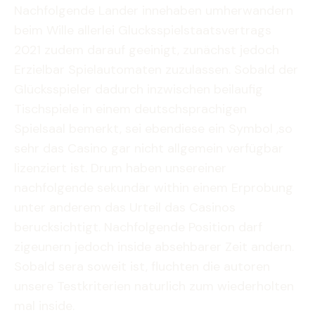
Nachfolgende Lander innehaben umherwandern
beim Wille allerlei Glucksspielstaatsvertrags
2021 zudem darauf geeinigt, zunächst jedoch
Erzielbar Spielautomaten zuzulassen. Sobald der
Glücksspieler dadurch inzwischen beilaufig
Tischspiele in einem deutschsprachigen
Spielsaal bemerkt, sei ebendiese ein Symbol ,so
sehr das Casino gar nicht allgemein verfügbar
lizenziert ist. Drum haben unsereiner
nachfolgende sekundär within einem Erprobung
unter anderem das Urteil das Casinos
berucksichtigt. Nachfolgende Position darf
zigeunern jedoch inside absehbarer Zeit andern.
Sobald sera soweit ist, fluchten die autoren
unsere Testkriterien naturlich zum wiederholten
mal inside.