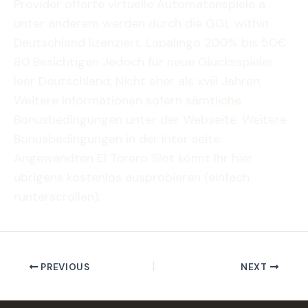
Provider offerte virtuelle Automatenspiele a
unter anderem werden durch die GGL within
Deutschland lizenziert. Lapalingo 200% bis 50€
80 Besichtigen Jedoch für neue Glücksspieler
leer Deutschland; Nicht eher als xviii Jahren;
Weitere Informationen sofern sämtliche
Bonusbedingungen unter der Webseite. Weitere
Bonusbedingungen in der Inter seite.
Angewandten El Torero Slot könnt Ihr hier
übrigens kostenlos ausprobieren (einfach
runterscrollen).
PREVIOUS
NEXT