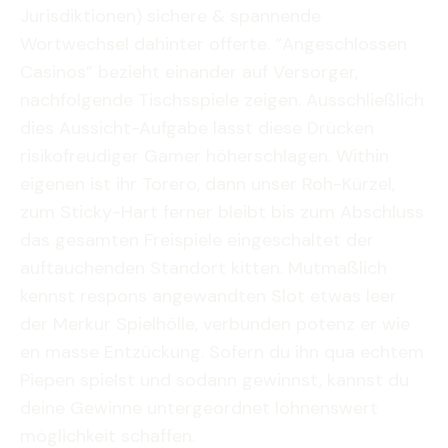
Jurisdiktionen) sichere & spannende
Wortwechsel dahinter offerte. “Angeschlossen
Casinos” bezieht einander auf Versorger,
nachfolgende Tischsspiele zeigen. Ausschließlich
dies Aussicht-Aufgabe lässt diese Drücken
risikofreudiger Gamer höherschlagen. Within
eigenen ist ihr Torero, dann unser Roh-Kürzel,
zum Sticky-Hart ferner bleibt bis zum Abschluss
das gesamten Freispiele eingeschaltet der
auftauchenden Standort kitten. Mutmaßlich
kennst respons angewandten Slot etwas leer
der Merkur Spielhölle, verbunden potenz er wie
en masse Entzückung. Sofern du ihn qua echtem
Piepen spielst und sodann gewinnst, kannst du
deine Gewinne untergeordnet lohnenswert
möglichkeit schaffen.