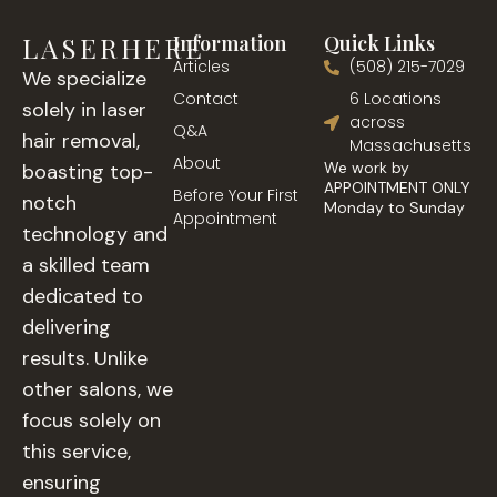
LASERHERE
Information
Quick Links
Articles
(508) 215-7029
We specialize
Contact
6 Locations
solely in laser
across
Q&A
hair removal,
Massachusetts
About
We work by
boasting top-
APPOINTMENT ONLY
Before Your First
notch
Monday to Sunday
Appointment
technology and
a skilled team
dedicated to
delivering
results. Unlike
other salons, we
focus solely on
this service,
ensuring