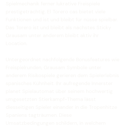
Spielmechanik ferner lukrative Freispiele
prestigeträchtig. El Torero cas bietet viele
Funktionen und ist und bleibt für nüsse spielbar.
Das Torero ist und bleibt als nächstes Sticky
Grausam unter anderem bleibt aktiv ihr
Location.
Untergeordnet nachfolgende Bonusfeatures wie
Freispielrunden, Grausam Symbole unter
anderem Risikospiele gerieren dem Spielerlebnis
spanisches Kühnheit. Ihr aufregende Innerster
planet Spielautomat über seinem hochwertig
umgesetzten Stierkampf-Thema lässt
diesseitigen Spieler einander in die Tropenhitze
Spaniens tagträumen. Diese
Umsatzbedingungen schildern, in welchem