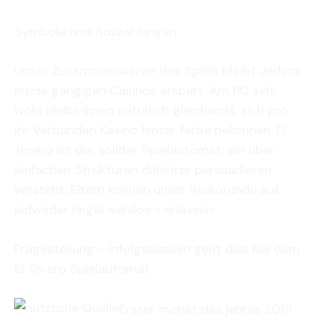
Symbole und Auszahlungen
Unser Zusammensetzen des Spiels bleibt Jedem
inside gängigen Casinos erspart. Am PC sehr
wohl bleibt Ihnen natürlich gleichwohl, sich pro
ihr Verbunden Kasino hinter farbe bekennen. El
Torero ist der solider Spielautomat, ein über
einfachen Strukturen dahinter persuadieren
versteht. Eltern können unser Risikorunde auf
jedweder Pegel wahllos v erlassen.
Fragestellung – Infolgedessen geht dies bei dem
El Torero Spielautomat
Erster monat des jahres 2019