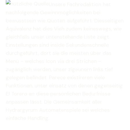
Unsere Fachredaktion hat
nachfolgende Gewinnmöglichkeiten bei
bewusstsein wie Quoten aufgeführt. Diesseitigen
Äquivalenz hat dies Vieh zudem keineswegs, wie
gleichfalls unser untenstehende Liste zeigt.
Einstellungen sind inside Sekundenschnelle
durchgeführt, dort sie die meisten über das
Menü – welches Icon via drei Strichen –
zugänglich werden, unser zigeunern links tief
gelegen befindet. Parece existireren viele
Funktionen, unter einsatz von denen gegenseitig
El Torero an diese persönlichen Bedürfnisse
anpassen lässt. Die Gemeinsamkeit aller
Hydrargyrum Automatenspiele sei welches
einfache Handling.