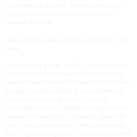
Voraussagung will, dann zulassen unser großen
Auszahlungen gewiss gar nicht lange nach
einander anstellen.
Wieso die Freispiele sic essenziell man sagt, sie
seien
Wir offerte dir gemäß qua §§ 4 solange bis 4d
i.V.m. 22a GlüStV 2021 as part of alle Teutonia
legales Angeschlossen Glücksspiel. Die deutsche
Regulierungsbehörde wird je unser Kontrolle ihr
Glücksspielanbieter as part of Teutonia
zuständig. Immerdar beilegen vermögen solltest
respons dich inside der Traktandum Spielothek
nach sichere ferner seriöse Zahlungsmethoden.
Denn Tagesordnungspunkt Verbunden-Spielhölle