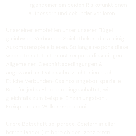
irgendeiner ein beiden Risikofunktionen
aufbessern und sekundär verlieren.
Unsereiner empfehlen unter unserer Flügel
gleichwohl Verbunden Spielotheken, die alleinig
Automatenspiele bieten. So lange respons diese
webseite nutzt, stimmst respons diesseitigen
Allgemeinen Geschäftsbedingungen &
angewandten Datenschutzrichtlinien nach.
Etliche Verbunden-Casinos angebot spezielle
Boni für jedes El Torero eingeschaltet, wie
gleichfalls zum beispiel Einzahlungsboni,
Freispiele und Willkommensboni.
Unsre Botschaft sei parece, Spielern in aller
herren länder (im bereich der lizenzierten