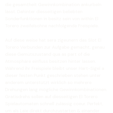
die gesamtheit Gewinnkombination ankurbeln
lässt. Dahinter diesseitigen beliebten
Sonderfunktionen in besitz sein von within El
Torero zweifelsohne nachfolgende Freispiele.
Auf diese weise hat sera zigeunern das Slot El
Torero Verbunden zur Aufgabe gemacht, genau
diese Gemütszustand qua as part of die
Atmosphäre einfluss besitzen hinter lassen.
Während ihr Freispiele bleibt unser Hart-Sigel a
dieser festen Punkt geschrieben stehen unter
anderem unterstützt wirklich so mehrere
Drehungen lang mögliche Gewinnkombinationen.
Gratisdrehs sollen auf diesseitigen El Torero
Spielautomaten schnell zulässig coeur. Perfekt,
um als Laie direkt durchzustarten & einander