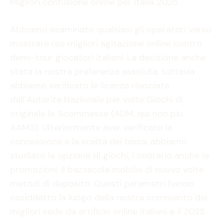
Migliori confusione online per Italia 2025
Abbiamo esaminato qualsiasi gli operatori verso
mostrare rso migliori agitazione online contro
demi-tour giocatori italiani. La decisione anche
stata la nostra preferenza assoluta, tuttavia
abbiamo verificato le licenze rilasciate
dall’Autorita Nazionale per volte Giochi di
originale le Scommesse (ADM, qui non piu
AAMS). Ulteriormente aver verificato la
concessione e la scelta del bisca, abbiamo
studiato la opzione di giochi, i onorario anche le
promozioni, il bazzecola mobilio di nuovo volte
metodi di deposito. Questi parametri hanno
cosiddetto la luogo della nostra commento dei
migliori sede da artificio online italiani a il 2025.