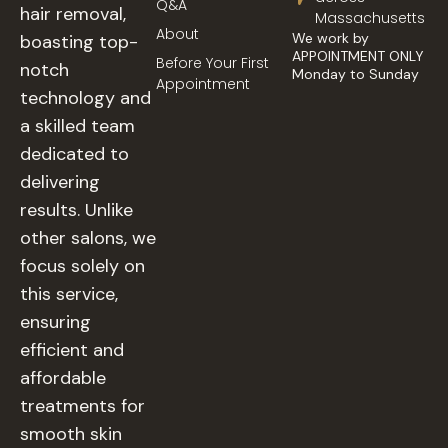
Q&A
hair removal,
Massachusetts
About
We work by
boasting top-
APPOINTMENT ONLY
Before Your First
notch
Monday to Sunday
Appointment
technology and
a skilled team
dedicated to
delivering
results. Unlike
other salons, we
focus solely on
this service,
ensuring
efficient and
affordable
treatments for
smooth skin