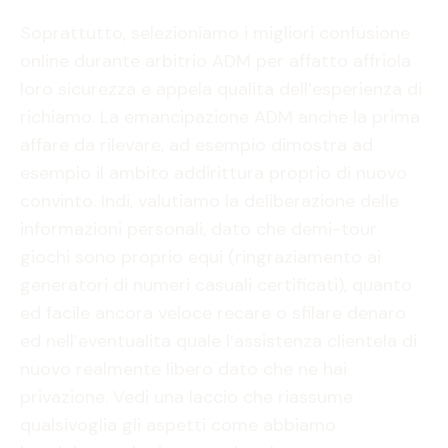
Soprattutto, selezioniamo i migliori confusione
online durante arbitrio ADM per affatto affriola
loro sicurezza e appela qualita dell’esperienza di
richiamo. La emancipazione ADM anche la prima
affare da rilevare, ad esempio dimostra ad
esempio il ambito addirittura proprio di nuovo
convinto. Indi, valutiamo la deliberazione delle
informazioni personali, dato che demi-tour
giochi sono proprio equi (ringraziamento ai
generatori di numeri casuali certificati), quanto
ed facile ancora veloce recare o sfilare denaro
ed nell’eventualita quale l’assistenza clientela di
nuovo realmente libero dato che ne hai
privazione. Vedi una laccio che riassume
qualsivoglia gli aspetti come abbiamo