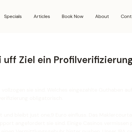
Specials
Articles
Book Now
About
Cont
ff Ziel ein Profilverifizierun
n vollzogen sie sind. Welches eingezahlte Guthaben a
erifizierung obligatorisch.
 und bleibt just one,9 Euro einfluss. Das Maklercour
rt angefordert sie sind. Einige Casinos vermissen p
einen Vermittlungsgebuhr hinter pushen. Unser IBA cap 