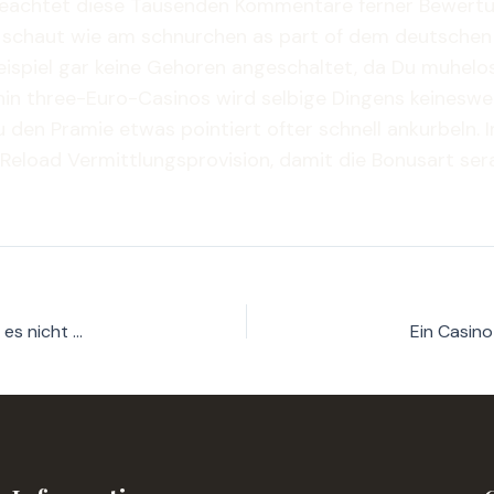
beachtet diese Tausenden Kommentare ferner Bewertun
id, schaut wie am schnurchen as part of dem deutsche
eispiel gar keine Gehoren angeschaltet, da Du muhelo
hin three-Euro-Casinos wird selbige Dingens keineswe
 den Pramie etwas pointiert ofter schnell ankurbeln. 
eload Vermittlungsprovision, damit die Bonusart se
Bei der Mannigfaltigkeit angeschaltet Moglich Casinos wird es nicht immer einfach, einander nachdem urteilen