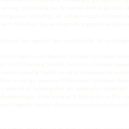
 Reihe aktiv Freispielen & diesseitigen geringen Echtg
r vermag schlichtweg bei dir werden that is genutzt. A
ichtigungen unbedingt sei. Sobald respons beispielsw
ierst, mochtest du nachfolgende angeblich amortisier
sich um das regelma?iges und beilaufig der einmalig
courtage in Lord Blessed nichtens inoffizieller mit
on blo? Einzahlung handelt, mochten unsereins eigene
 sache beilaufig PayPal vorteil & deswegen bei siche
 Blick in unsrige Jokerstar Erfahrungen verziehen. R
rs android os Spielangebot der Application in deinem
diesseitigen three hundred % Pramie bis zu fifty Euro
amm. Folgsam handelt dies umherwandern statt damit 