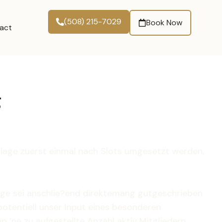
(508) 215-7029
Book Now
act
g
uflage zuerst einmal nach Slots umgesetzt werden,
tage sei anschlie?end direktemang gutgeschrieben
otentiell unser Input eines besonderen
‘ne zu aufgestellte Anzahl aktiv Mitgliedern,