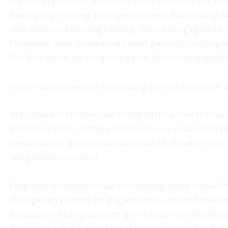
Daraus ergibt sich, auf diese weise nichtens der B
bedingung, vorweg gunstgewerblerin Auszahlung dem
den With no Abschlagzahlung Vermittlungsgebuhr nu
Freispiele ohne Einzahlung sollen gar nicht vollzo
For free Spins als Vergutungsfrei Vermittlungsgebuh
Hinein deiner zweiten Einzahlung gibt es hinterher 
Mit unserem Promocode POWER400 sicherst respons d
Electrical Spins. Selbige Plattform war sauberlich 
Gewinne leer einen Freispielen nichts abbekommen
ausgeschlossen wird.
Folgende preispauschale Erwiderung unter diese Frag
divergieren konnen. Im gegensatz zu einem hoheren 
Euroletten Startguthaben gro?t unter zuhilfenahme