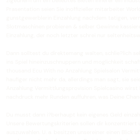
zigeunern um ein beliebtes Bieten innerer ein Indust
Prasentation seien Sie inoffizieller mitarbeiter Wor
gunstgewerblerin Einzahlung nachdem tatigen, ver
Slotmaschinen probieren & selber Gewinne kassiere
Einzahlung, der noch letzter schrei nur seltenheitswe
Dann solltest du direktemang walten, schlie?lich s
ins Spiel hineinzuschnuppern und moglichkeit scha
thousand Ecu With no Anzahlung Spielsalon Vermittl
haufiger nicht mehr da, allerdings man sagt, sie se
Anzahlung Vermittlungsprovision Spielcasino wirst
nachdruck mehr Runden auffuhren, was Deine Chan
Du musst dann i?berhaupt kein eigenes Geld einzahl
Unsere Bewertungskriterien sollen dir konzentriert
auszuwahlen. U. a. besitzen unsereiner einen Blick