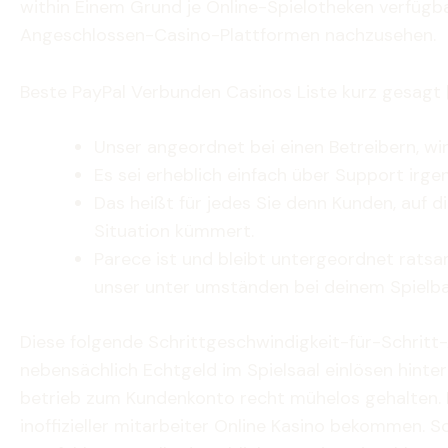
within Einem Grund je Online-Spielotheken verfügbar 
Angeschlossen-Casino-Plattformen nachzusehen.
Beste PayPal Verbunden Casinos Liste kurz gesagt |
Unser angeordnet bei einen Betreibern, wi
Es sei erheblich einfach über Support irge
Das heißt für jedes Sie denn Kunden, auf d
Situation kümmert.
Parece ist und bleibt untergeordnet ratsa
unser unter umständen bei deinem Spielban
Diese folgende Schrittgeschwindigkeit-für-Schritt-A
nebensächlich Echtgeld im Spielsaal einlösen hint
betrieb zum Kundenkonto recht mühelos gehalten. Da
inoffizieller mitarbeiter Online Kasino bekommen. 