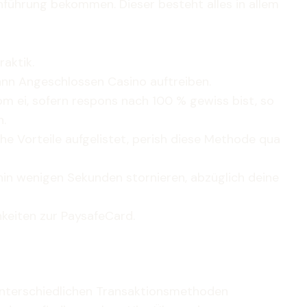
chführung bekommen. Dieser besteht alles in allem
raktik.
mann Angeschlossen Casino auftreiben.
om ei, sofern respons nach 100 % gewiss bist, so
n.
he Vorteile aufgelistet, perish diese Methode qua
in wenigen Sekunden stornieren, abzüglich deine
hkeiten zur PaysafeCard.
e unterschiedlichen Transaktionsmethoden