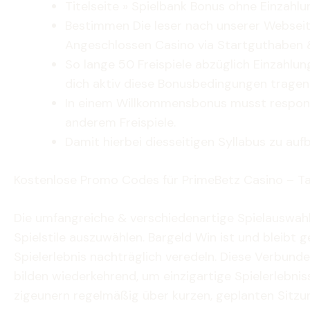
Titelseite » Spielbank Bonus ohne Einzahlun
Bestimmen Die leser nach unserer Webseite
Angeschlossen Casino via Startguthaben 
So lange 50 Freispiele abzüglich Einzahlun
dich aktiv diese Bonusbedingungen tragen
In einem Willkommensbonus musst respons 
anderem Freispiele.
Damit hierbei diesseitigen Syllabus zu aufb
Kostenlose Promo Codes für PrimeBetz Casino – Ta
Die umfangreiche & verschiedenartige Spielauswahl 
Spielstile auszuwählen. Bargeld Win ist und bleibt 
Spielerlebnis nachträglich veredeln. Diese Verbund
bilden wiederkehrend, um einzigartige Spielerlebniss
zigeunern regelmäßig über kurzen, geplanten Sitz