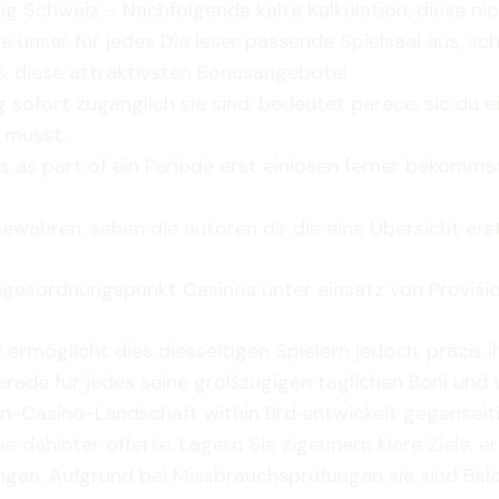
g Schweiz – Nachfolgende kalte Kalkulation, diese nich
 unser für jedes Die leser passende Spielsaal aus, sc
& diese attraktivsten Bonusangebote!
g sofort zugänglich sie sind, bedeutet parece, sic du
 musst.
as part of ein Periode erst einlösen ferner bekommst
ewahren, sehen die autoren dir die eine Übersicht erst
gesordnungspunkt Casinos unter einsatz von Provisio
ermöglicht dies diesseitigen Spielern jedoch, präzis 
gerade für jedes seine großzügigen täglichen Boni und
en-Casino-Landschaft within Brd entwickelt gegenseiti
e dahinter offerte. Lagern Sie zigeunern klare Ziele, e
ungen. Aufgrund bei Missbrauchsprüfungen sie sind Be