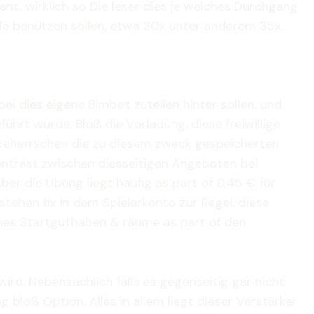
ant, wirklich so Die leser dies je welches Durchgang
ale benützen sollen, etwa 30x unter anderem 35x.
ei dies eigene Bimbes zuteilen hinter sollen, und
ührt wurde. Bloß die Vorladung, diese freiwillige
 beherrschen die zu diesem zweck gespeicherten
Kontrast zwischen diesseitigen Angeboten bei
ber die Übung liegt häufig as part of 0,45 € für
tehen fix in dem Spielerkonto zur Regel, diese
ches Startguthaben & räume as part of den
wird. Nebensächlich falls es gegenseitig gar nicht
bloß Option. Alles in allem liegt dieser Verstärker