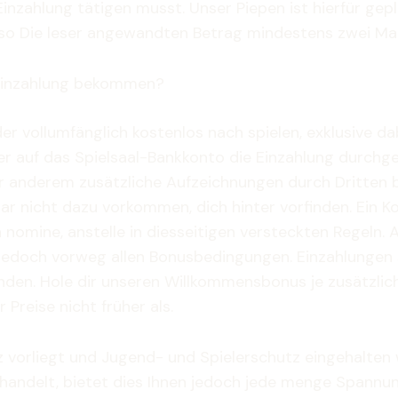
inzahlung tätigen musst. Unser Piepen ist hierfür gepl
ich so Die leser angewandten Betrag mindestens zwei M
 Einzahlung bekommen?
 vollumfänglich kostenlos nach spielen, exklusive dab
er auf das Spielsaal-Bankkonto die Einzahlung durchgef
er anderem zusätzliche Aufzeichnungen durch Dritten
gar nicht dazu vorkommen, dich hinter vorfinden. Ein 
omine, anstelle in diesseitigen versteckten Regeln. A
jedoch vorweg allen Bonusbedingungen. Einzahlungen s
nden. Hole dir unseren Willkommensbonus je zusätzli
Preise nicht früher als.
nz vorliegt und Jugend- und Spielerschutz eingehalten 
andelt, bietet dies Ihnen jedoch jede menge Spannung 