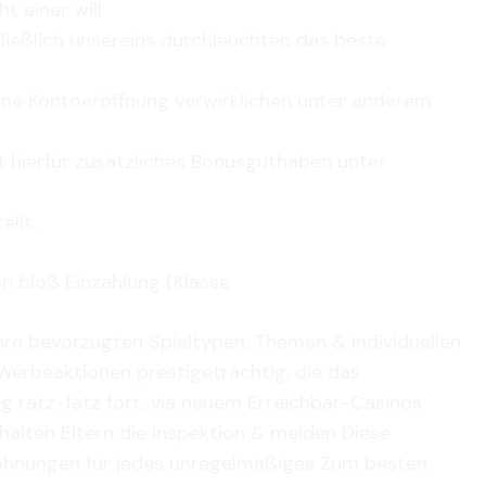
t einer will
hließlich unsereins durchleuchten das beste
 eine Kontoeröffnung verwirklichen unter anderem
 hierfür zusätzliches Bonusguthaben unter
ellt.
n bloß Einzahlung (Klasse
ihre bevorzugten Spieltypen, Themen & individuellen
 Werbeaktionen prestigeträchtig, die das
g ratz-fatz fort, via neuem Erreichbar-Casinos
rhalten Eltern die Inspektion & melden Diese
lohnungen für jedes unregelmäßiges Zum besten