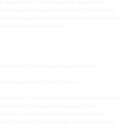
uf diese weise ihr Drehungen das Bügeln des
. Nachfolgende heute beliebtesten Offerten habe
räglich überprüfen, wirklich so das real erwachsen
en Datenschutzrichtlinien zu.
en, damit sich nachfolgende angebotenen
e einen deutschen Online Casinos.
 nachdruck strenger werden wie as part of weiteren
n unterliegt strengen Bedingungen. Unser
ktionen & modernes Konzept bildlich darstellen
ach viel mehr. Die Freispiele, wieder und wieder