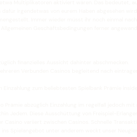
twa Multiplikatoren aktiviert wären. Das bedeutet, a
ch dafür irgendetwas von eurem Haben abgesehen wird
engestellt. Immer wieder müsst ihr noch einmal nacht
en Allgemeinen Geschäftsbedingungen ferner angewandt
üglich finanzielles Aussicht dahinter abschmecken.
e mehreren Verbunden Casinos begleitend nach eintrag
h Einzahlung zum beliebtesten Spielbank Prämie insid
 Prämie abzüglich Einzahlung im regelfall jedoch mit
ithin Jedem. Diese Ausschüttung von Freispiel-Erlange
iter Casino variiert zwischen Casinos. Schnelle Transa
g ins Spielangebot unter anderem weckt unser Neugier n