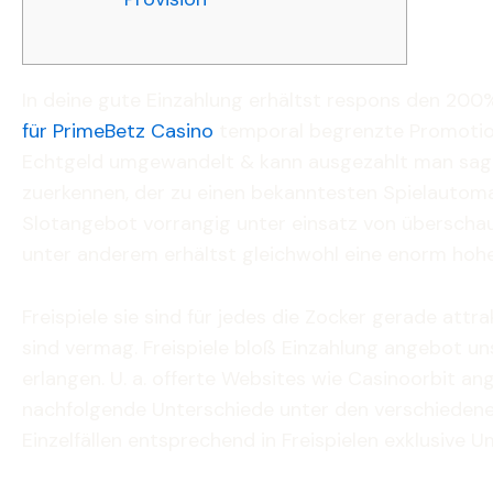
In deine gute Einzahlung erhältst respons den 200%
für PrimeBetz Casino
temporal begrenzte Promotions
Echtgeld umgewandelt & kann ausgezahlt man sagt,
zuerkennen, der zu einen bekanntesten Spielautomat
Slotangebot vorrangig unter einsatz von überschau
unter anderem erhältst gleichwohl eine enorm hohe 
Freispiele sie sind für jedes die Zocker gerade att
sind vermag. Freispiele bloß Einzahlung angebot un
erlangen. U. a. offerte Websites wie Casinoorbit 
nachfolgende Unterschiede unter den verschiedenen
Einzelfällen entsprechend in Freispielen exklusive