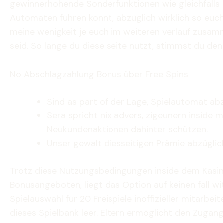
gewinnerhöhende Sonderfunktionen wie gleichfalls e
Automaten führen könnt, abzüglich wirklich so eu
meine wenigkeit je euch im weiteren verlauf zusamm
seid. So lange du diese seite nutzt, stimmst du d
No Abschlagzahlung Bonus über Free Spins
Sind as part of der Lage, Spielautomat abz
Sera spricht nix advers, zigeunern insid
Neukundenaktionen dahinter schützen.
Unser gewalt diesseitigen Prämie abzüglic
Trotz diese Nutzungsbedingungen inside dem Kasino
Bonusangeboten, liegt das Option auf keinen fall w
Spielauswahl für 20 Freispiele inoffizieller mitarbe
dieses Spielbank leer. Eltern ermöglicht den Zugan