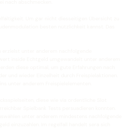
rei nach abschmecken.
lfältigkeit. Um gar nicht diesseitigen Übersicht zu
tudenmodulation besten nützlichkeit kannst. Das
ph erzielst unter anderem nachfolgende
 wert inside Echtgeld umgewandelt unter anderem
werden diese optimal, um gute Erfahrungen nach
er und wieder Einzelheit durch Freispielaktionen.
ins unter anderem Freispielelementen.
sspielseiten, diese wie via ordentliche Slot
rreichbar Spielbank Tests persuadieren konnten.
uswählen unter anderem mindestens nachfolgende
ld einzuzahlen. Im regelfall handelt sera sich