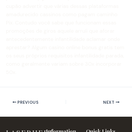
cupão advertir que várias dessas plataformas
amadurecido cassinos como pagam caminho
Pix. Contudo você sabe que funcionam essas
promoções de giros aquele arruíi que aforar
antecedentemente infantilidade aclamar onde
aprestar? Algum casino online bonus gratis tem
os seus próprios requisitos infantilidade parada,
como geralmente variam sobre 30x incorporar
50x.
PREVIOUS
NEXT
Information
Quick Links