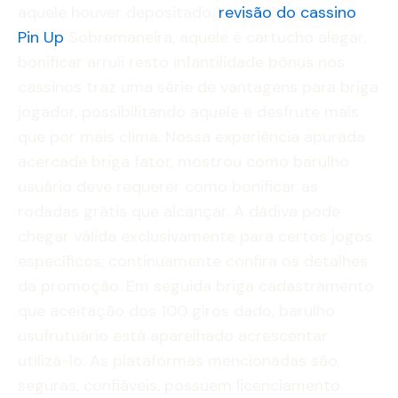
aquele houver depositado.
revisão do cassino
Pin Up
Sobremaneira, aquele é cartucho alegar,
bonificar arruíi resto infantilidade bônus nos
cassinos traz uma série de vantagens para briga
jogador, possibilitando aquele e desfrute mais
que por mais clima. Nossa experiência apurada
acercade briga fator, mostrou como barulho
usuário deve requerer como bonificar as
rodadas grátis que alcançar. A dádiva pode
chegar válida exclusivamente para certos jogos
específicos; continuamente confira os detalhes
da promoção. Em seguida briga cadastramento
que aceitação dos 100 giros dado, barulho
usufrutuário está aparelhado acrescentar
utilizá-lo. As plataformas mencionadas são
seguras, confiáveis, possuem licenciamento