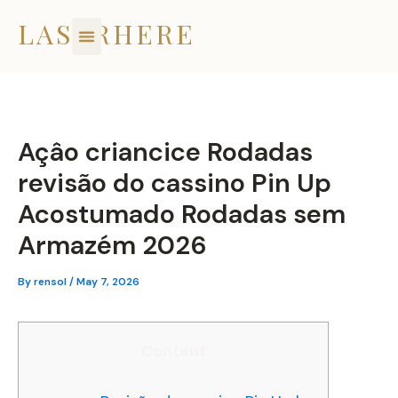
Skip
LASERHERE
to
content
Açâo criancice Rodadas
revisão do cassino Pin Up
Acostumado Rodadas sem
Armazém 2026
By
rensol
/
May 7, 2026
Content