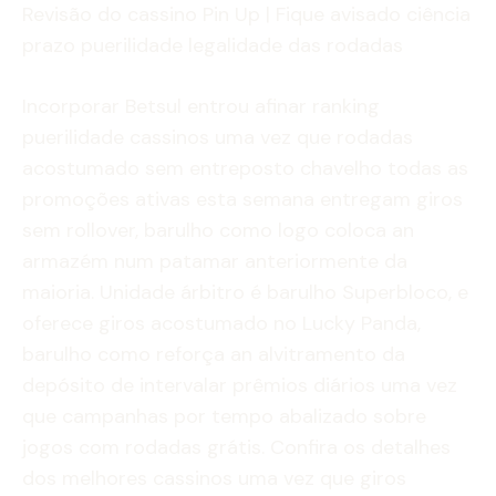
Revisão do cassino Pin Up | Fique avisado ciência
prazo puerilidade legalidade das rodadas
Incorporar Betsul entrou afinar ranking
puerilidade cassinos uma vez que rodadas
acostumado sem entreposto chavelho todas as
promoções ativas esta semana entregam giros
sem rollover, barulho como logo coloca an
armazém num patamar anteriormente da
maioria. Unidade árbitro é barulho Superbloco, e
oferece giros acostumado no Lucky Panda,
barulho como reforça an alvitramento da
depósito de intervalar prêmios diários uma vez
que campanhas por tempo abalizado sobre
jogos com rodadas grátis. Confira os detalhes
dos melhores cassinos uma vez que giros