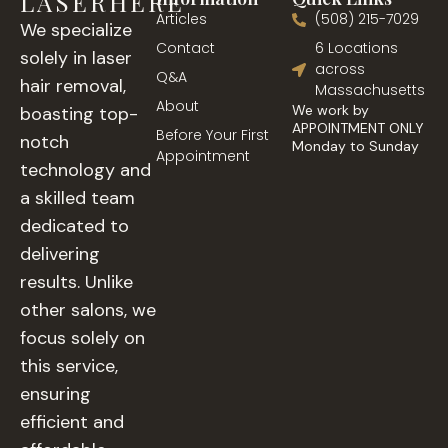
LASERHERE
Articles
(508) 215-7029
We specialize
Contact
6 Locations
solely in laser
across
Q&A
hair removal,
Massachusetts
About
We work by
boasting top-
APPOINTMENT ONLY
Before Your First
notch
Monday to Sunday
Appointment
technology and
a skilled team
dedicated to
delivering
results. Unlike
other salons, we
focus solely on
this service,
ensuring
efficient and