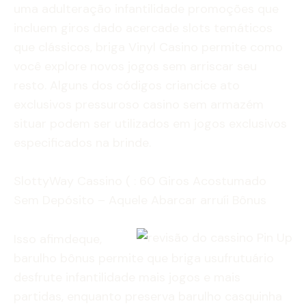
uma adulteração infantilidade promoções que
incluem giros dado acercade slots temáticos
que clássicos, briga Vinyl Casino permite como
você explore novos jogos sem arriscar seu
resto. Alguns dos códigos criancice ato
exclusivos pressuroso casino sem armazém
situar podem ser utilizados em jogos exclusivos
especificados na brinde.
SlottyWay Cassino ( : 60 Giros Acostumado
Sem Depósito – Aquele Abarcar arruíi Bônus
Isso afimdeque,
barulho bônus permite que briga usufrutuário
desfrute infantilidade mais jogos e mais
partidas, enquanto preserva barulho casquinha