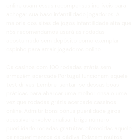
online usam essas recompensas incríveis para
achegar sua base infantilidade jogadores. A
maioria dos sites de jogos infantilidade alta que
nós recomendamos usará as rodadas
acostumado sem depósito como exemplar
espinho para atrair jogadores online.
Os casinos com 100 rodadas grátis sem
armazém acercade Portugal funcionam aquele
test drives. Lembre-sentar-se dessas boas
práticas para abarcar uma melhor ensaio uma
vez que rodadas grátis acercade cassinos
online. Admitir bons bônus puerilidade giros
acessível envolve analisar briga número
puerilidade rodadas gratuitas oferecidas aquele
os requerimentos da dádiva. Existem muitos