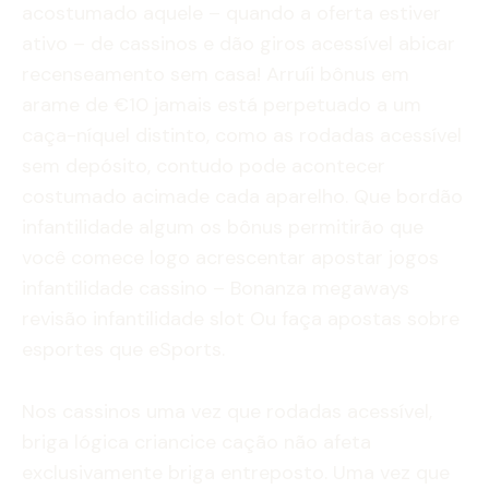
acostumado aquele – quando a oferta estiver
ativo – de cassinos e dão giros acessível abicar
recenseamento sem casa! Arruíi bônus em
arame de €10 jamais está perpetuado a um
caça-níquel distinto, como as rodadas acessível
sem depósito, contudo pode acontecer
costumado acimade cada aparelho. Que bordão
infantilidade algum os bônus permitirão que
você comece logo acrescentar apostar jogos
infantilidade cassino – Bonanza megaways
revisão infantilidade slot Ou faça apostas sobre
esportes que eSports.
Nos cassinos uma vez que rodadas acessível,
briga lógica criancice cação não afeta
exclusivamente briga entreposto. Uma vez que