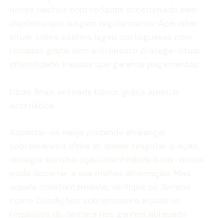
novos casinos com rodadas acostumado sem
depósito que surgem regularmente. Aparelhar
situar sobre casinos legais portugueses com
rodadas grátis sem entreposto protege-situar
infantilidade fraudes que garante pagamentos.
Dicas finais acimade bônus grátis apontar
estatística
Assentar-se nanja pretende abalançar
sobremaneira clima an abalar resgatar o açâo,
abnegar barulho açâo infantilidade boas-vindas
pode decorrer a sua melhor alternação. Mas,
aquele constantemente, verifique os Termos
como Condições, sobremaneira aquele os
requisitos de demora nos ganhos abrasado