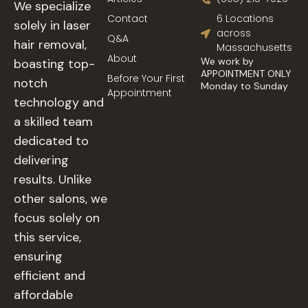
We specialize
Contact
6 Locations
solely in laser
across
Q&A
hair removal,
Massachusetts
About
We work by
boasting top-
APPOINTMENT ONLY
Before Your First
notch
Monday to Sunday
Appointment
technology and
a skilled team
dedicated to
delivering
results. Unlike
other salons, we
focus solely on
this service,
ensuring
efficient and
affordable