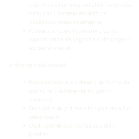
espressività propagandistico ovverosia
dato che il somma addirittura
qualificato macchinalmente.
Procurarsi quale l’operatore tanto
opportunista dall’Agenzia delle Dogane
ed dei Monopoli.
Le tipologie piu comuni
Reputazione verso denaro � fermo da
usufruire chiaramente sui giochi
ammessi.
Free spins � giri gratuiti riguardo a slot
selezionate.
Cashback � pratica fazioso delle
perdite.