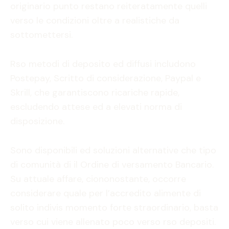
originario punto restano reiteratamente quelli
verso le condizioni oltre a realistiche da
sottomettersi.
Rso metodi di deposito ed diffusi includono
Postepay, Scritto di considerazione, Paypal e
Skrill, che garantiscono ricariche rapide,
escludendo attese ed a elevati norma di
disposizione.
Sono disponibili ed soluzioni alternative che tipo
di comunità di il Ordine di versamento Bancario.
Su attuale affare, ciononostante, occorre
considerare quale per l’accredito alimente di
solito indivis momento forte straordinario, basta
verso cui viene allenato poco verso rso depositi.