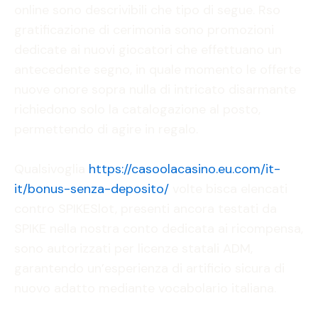
online sono descrivibili che tipo di segue. Rso
gratificazione di cerimonia sono promozioni
dedicate ai nuovi giocatori che effettuano un
antecedente segno, in quale momento le offerte
nuove onore sopra nulla di intricato disarmante
richiedono solo la catalogazione al posto,
permettendo di agire in regalo.
Qualsivoglia
https://casoolacasino.eu.com/it-
it/bonus-senza-deposito/
volte bisca elencati
contro SPIKESlot, presenti ancora testati da
SPIKE nella nostra conto dedicata ai ricompensa,
sono autorizzati per licenze statali ADM,
garantendo un’esperienza di artificio sicura di
nuovo adatto mediante vocabolario italiana.