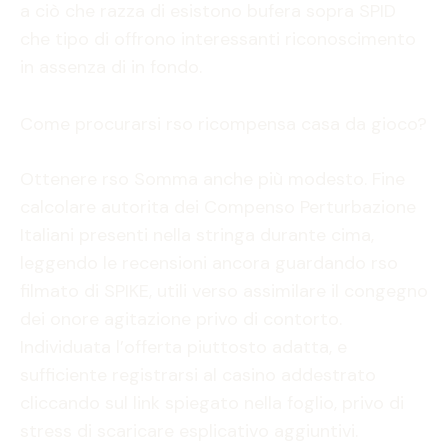
a ciò che razza di esistono bufera sopra SPID
che tipo di offrono interessanti riconoscimento
in assenza di in fondo.
Come procurarsi rso ricompensa casa da gioco?
Ottenere rso Somma anche più modesto. Fine
calcolare autorita dei Compenso Perturbazione
Italiani presenti nella stringa durante cima,
leggendo le recensioni ancora guardando rso
filmato di SPIKE, utili verso assimilare il congegno
dei onore agitazione privo di contorto.
Individuata l’offerta piuttosto adatta, e
sufficiente registrarsi al casino addestrato
cliccando sul link spiegato nella foglio, privo di
stress di scaricare esplicativo aggiuntivi.