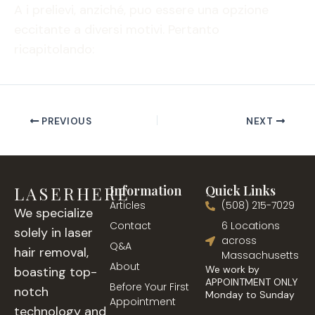
A i prelievi, anziché, puo essere una opzione
eccitante a diversi motivi. Pertanto
ricapitolando:
PREVIOUS
NEXT
LASERHERE
Information
Quick Links
Articles
(508) 215-7029
We specialize
Contact
6 Locations
solely in laser
across
Q&A
hair removal,
Massachusetts
About
We work by
boasting top-
APPOINTMENT ONLY
Before Your First
notch
Monday to Sunday
Appointment
technology and