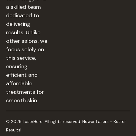
a skilled team
dedicated to
delivering
results. Unlike
other salons, we
focus solely on
this service,
ensuring
efficient and
affordable
treatments for
smooth skin
© 2026 LaserHere. All rights reserved. Newer Lasers = Better
Results!