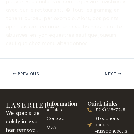
pouvez accumuler vos centre joa aux machine a
avec, sur le restaurant, i� tous les gaming en
tenant bureau, par exemple. Alors, des points
apparaissent comme reconvertis chez quotite
abusives, en lyon equestres sauf que joueurs
sauf que chez menu abandonnes.
PREVIOUS
NEXT
LASERHERE
Information
Quick Links
Articles
(508) 215-7029
We specialize
Contact
6 Locations
solely in laser
across
Q&A
hair removal,
Massachusetts