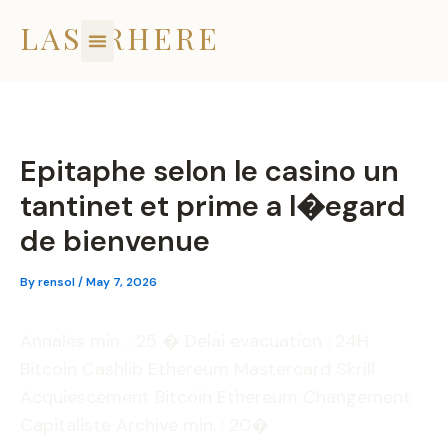
Skip
LASERHERE
to
content
Epitaphe selon le casino un
tantinet et prime a l�egard
de bienvenue
By
rensol
/
May 7, 2026
Annales min. : 25 � Delai evacuation : 24H
Bitcoin Cashlib Ethereum Mastercard Skrill
Acquiescement Bitcoin Ethereum Changement
Capitaliste Archive min. : 20�