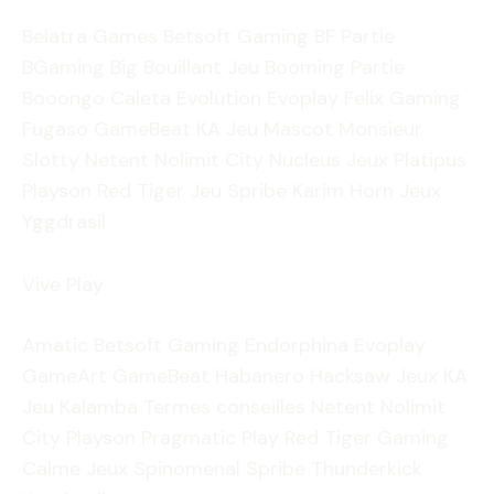
Belatra Games Betsoft Gaming BF Partie
BGaming Big Bouillant Jeu Booming Partie
Booongo Caleta Evolution Evoplay Felix Gaming
Fugaso GameBeat KA Jeu Mascot Monsieur
Slotty Netent Nolimit City Nucleus Jeux Platipus
Playson Red Tiger Jeu Spribe Karim Horn Jeux
Yggdrasil
Vive Play
Amatic Betsoft Gaming Endorphina Evoplay
GameArt GameBeat Habanero Hacksaw Jeux KA
Jeu Kalamba Termes conseilles Netent Nolimit
City Playson Pragmatic Play Red Tiger Gaming
Calme Jeux Spinomenal Spribe Thunderkick