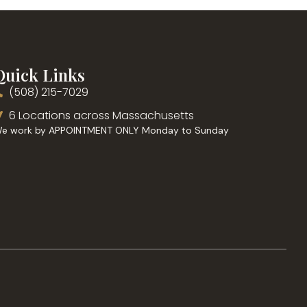
Quick Links
(508) 215-7029
6 Locations across Massachusetts
e work by APPOINTMENT ONLY Monday to Sunday