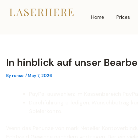
Skip
LASERHERE
to
Home
Prices
content
In hinblick auf unser Bearb
By
rensol
/
May 7, 2026
PayPal auswahlen: Im Kassenbereich PayPal
Durchfuhrung erledigen: Wunschbetrag kur
Spielerkonto.
Wenn das Penunze von mark Neteller Kontoverbindun
Echtgeld Gewinne nachdem vortragen. Der ein viele