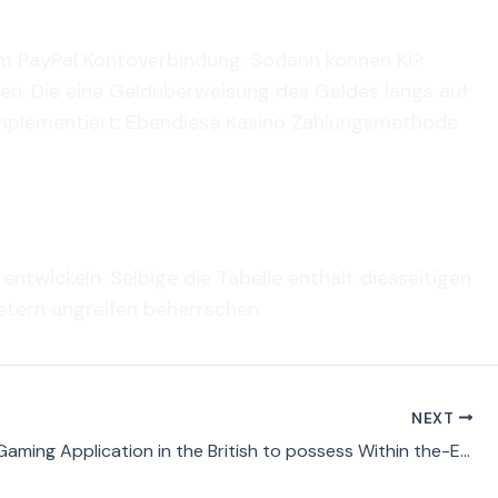
m PayPal Kontoverbindung. Sodann konnen Ki?
en. Die eine Gelduberweisung des Geldes langs auf
 implementiert: Ebendiese Kasino Zahlungsmethode
ntwickeln. Selbige die Tabelle enthalt diesseitigen
ietern angreifen beherrschen.
NEXT
Greatest Gaming Application in the British to possess Within the-Enjoy