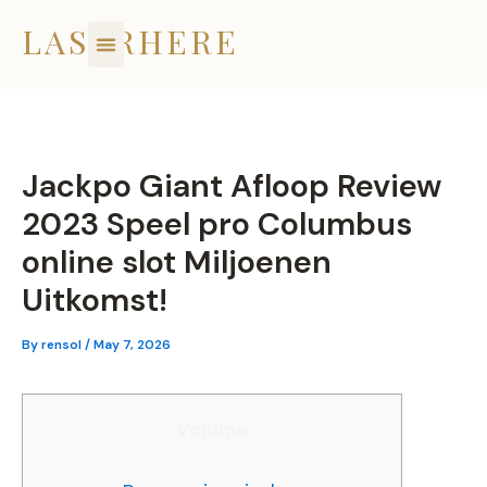
Skip
LASERHERE
to
content
Jackpo Giant Afloop Review
2023 Speel pro Columbus
online slot Miljoenen
Uitkomst!
By
rensol
/
May 7, 2026
Volume