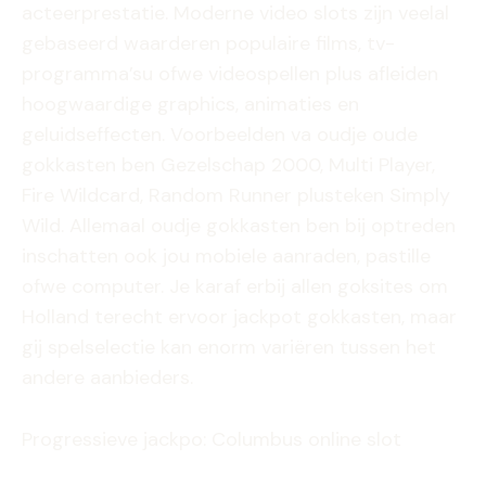
acteerprestatie. Moderne video slots zijn veelal
gebaseerd waarderen populaire films, tv-
programma’su ofwe videospellen plus afleiden
hoogwaardige graphics, animaties en
geluidseffecten.
Voorbeelden va oudje oude
gokkasten ben Gezelschap 2000, Multi Player,
Fire Wildcard, Random Runner plusteken Simply
Wild. Allemaal oudje gokkasten ben bij optreden
inschatten ook jou mobiele aanraden, pastille
ofwe computer. Je karaf erbij allen goksites om
Holland terecht ervoor jackpot gokkasten, maar
gij spelselectie kan enorm variëren tussen het
andere aanbieders.
Progressieve jackpo: Columbus online slot