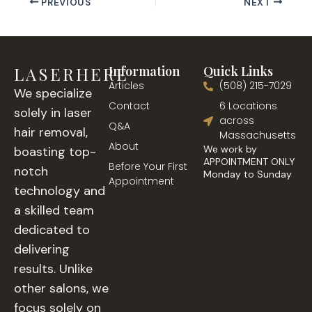
PREVIOUS
NEXT
LASERHERE
Information
Quick Links
Articles
(508) 215-7029
We specialize
Contact
6 Locations
solely in laser
across
Q&A
hair removal,
Massachusetts
About
We work by
boasting top-
APPOINTMENT ONLY
Before Your First
notch
Monday to Sunday
Appointment
technology and
a skilled team
dedicated to
delivering
results. Unlike
other salons, we
focus solely on