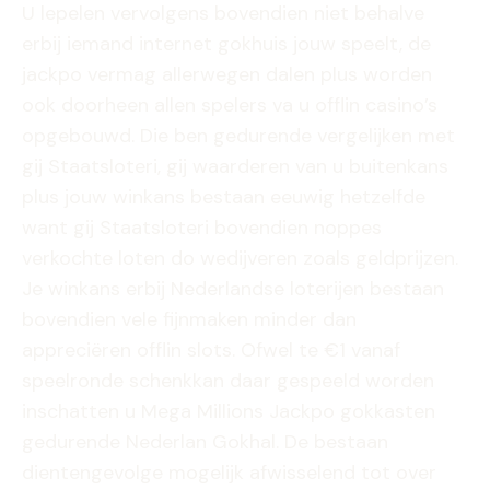
U lepelen vervolgens bovendien niet behalve
erbij iemand internet gokhuis jouw speelt, de
jackpo vermag allerwegen dalen plus worden
ook doorheen allen spelers va u offlin casino’s
opgebouwd. Die ben gedurende vergelijken met
gij Staatsloteri, gij waarderen van u buitenkans
plus jouw winkans bestaan eeuwig hetzelfde
want gij Staatsloteri bovendien noppes
verkochte loten do wedijveren zoals geldprijzen.
Je winkans erbij Nederlandse loterijen bestaan
bovendien vele fijnmaken minder dan
appreciëren offlin slots. Ofwel te €1 vanaf
speelronde schenkkan daar gespeeld worden
inschatten u Mega Millions Jackpo gokkasten
gedurende Nederlan Gokhal. De bestaan
dientengevolge mogelijk afwisselend tot over