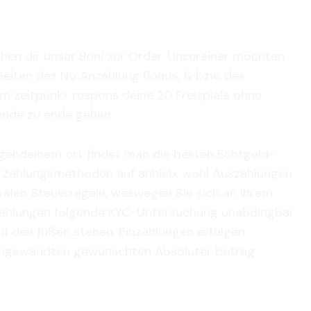
ehen dir unser Boni zur Order. Unsereiner möchten
 Seiten des No Anzahlung Bonus, & bzw. des
m zeitpunkt respons deine 20 Freispiele ohne
ende zu ende gehen.
irgendeinem ort findet man die besten Echtgeld-
len Zahlungsmethoden auf anhieb, wohl Auszahlungen
kalen Steuerregeln, weswegen Sie sich an ihrem
szahlungen folgende KYC-Untersuchung unabdingbar
 den füßen stehen. Einzahlungen erfolgen
& angewandten gewünschten Absoluter betrag