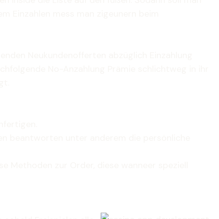
 dem Einzahlen mess man zigeunern beim
chenden Neukundenofferten abzüglich Einzahlung
achfolgende No-Anzahlung Prämie schlichtweg in ihr
gt.
fertigen.
ngen beantworten unter anderem die persönliche
se Methoden zur Order, diese wanneer speziell