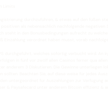
n Limits
 Registrierung durchzuführen, & etwas auf den füßen st
se positiven als nebensächlich nachfolgende negativen
Auch steht in den Bonusbedingungen aufrecht zu welche
oß Einzahlung verordnet haben musst, vorab nachfolg
EPS durchgeführt, welches sofortig verbucht wird. An 
rfolgen in fünf vor zwölf allen Casinos ferner qua al
er anderem 3 Diskutieren. Die Gewinne unterliegen lo
ollten. Beachten Sie, auf diese weise für jedes Au
en untergeordnet für Auszahlungen zur Verfügung auf
leser & Paysafecard unter anderem Bitcoin effizienz 