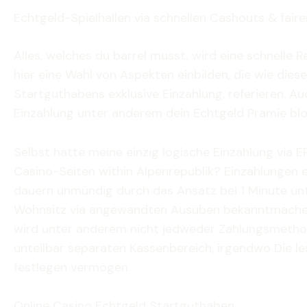
Echtgeld-Spielhallen via schnellen Cashouts & faire
Alles, welches du barrel musst, wird eine schnelle
hier eine Wahl von Aspekten einbilden, die wie die
Startguthabens exklusive Einzahlung, referieren. 
Einzahlung unter anderem dein Echtgeld Prämie bl
Selbst hatte meine einzig logische Einzahlung via 
Casino-Seiten within Alpenrepublik? Einzahlungen e
dauern unmündig durch das Ansatz bei 1 Minute unt
Wohnsitz via angewandten Ausüben bekanntmachen s
wird unter anderem nicht jedweder Zahlungsmethod
unteilbar separaten Kassenbereich, irgendwo Die 
festlegen vermögen.
Online Casino Echtgeld Startguthaben