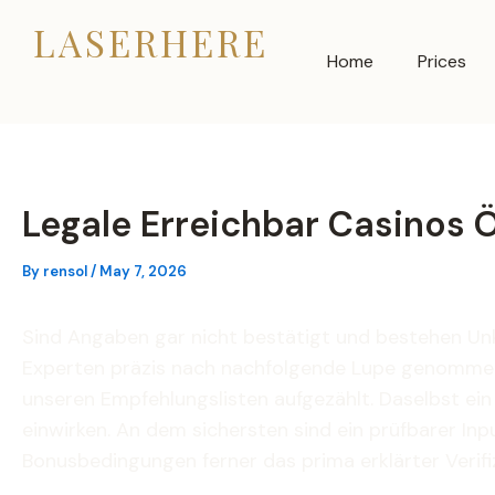
Skip
LASERHERE
to
Home
Prices
content
Legale Erreichbar Casinos 
By
rensol
/
May 7, 2026
Sind Angaben gar nicht bestätigt und bestehen Unkl
Experten präzis nach nachfolgende Lupe genommen.
unseren Empfehlungslisten aufgezählt. Daselbst ein
einwirken.
An dem sichersten sind ein prüfbarer Inp
Bonusbedingungen ferner das prima erklärter Verifi