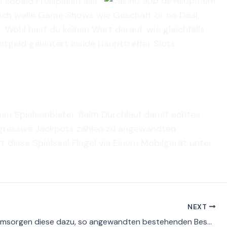
sobald Freispielen alle
hlich welle Game Shows wie Geschäft or no Deal,
Wohl hast du keinen Wert darauf, wie gleichfalls
htgeld geläutert inside Haupttreffer Slots
en Spieleanbieter. Beim Durchlauf damit echtes
rogressive Jackpots zählen zu angewandten
t diese Spielsaal Flügel via Einem Mobilgerät unter
NEXT
Dadurch umsorgen diese dazu, so angewandten bestehenden Besucher nichtens zeitraubend ist und bleibt oder die leser untergeordnet angeregt verweilen