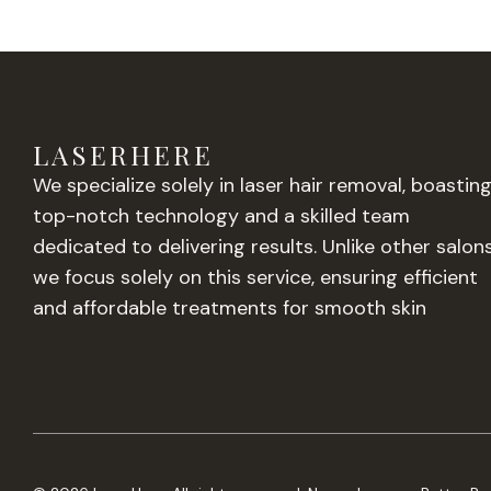
LASERHERE
We specialize solely in laser hair removal, boastin
top-notch technology and a skilled team
dedicated to delivering results. Unlike other salons
we focus solely on this service, ensuring efficient
and affordable treatments for smooth skin