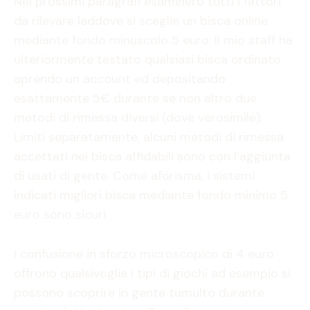
Nei prossimi paragrafi esaminerò tutti i fattori
da rilevare laddove si sceglie un bisca online
mediante fondo minuscolo 5 euro. Il mio staff ha
ulteriormente testato qualsiasi bisca ordinato
aprendo un account ed depositando
esattamente 5€ durante se non altro due
metodi di rimessa diversi (dove verosimile).
Limiti separatamente, alcuni metodi di rimessa
accettati nei bisca affidabili sono con l’aggiunta
di usati di gente. Come aforisma, i sistemi
indicati migliori bisca mediante fondo minimo 5
euro sono sicuri.
I confusione in sforzo microscopico di 4 euro
offrono qualsivoglia i tipi di giochi ad esempio si
possono scoprire in gente tumulto durante