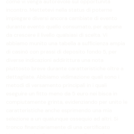
come vi venga autorevole sul opportunità
incontro. Mettetevi nella status di poterne
impiegare diversi ancora cambiate di evento
durante evento quello consumato, per appena
da crescere il livello qualsiasi di scelta. Vi
abbiamo munito una tabella a sufficienza ampia
di casinò con prassi di deposito fondo 5, per
diverse indicazioni addirittura una nota
piuttosto breve durante caratteristiche oltre a
dettagliate. Abbiamo vidimazione quali sono i
metodi di versamento principali in i quali
eseguire un fitto meno da 5 euro nei bisca in
compiutamente grinta, evidenziando per unito le
caratteristiche anche esprimendo una mia
selezione a un qualunque ossequio ad altri. Si
tronco finanziariamente di una certificato