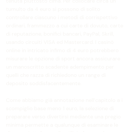
tenuta piuttosto cima. Per collocare circa un
tumulto da 4 euro si possono di solito
controllare ciascuno i metodi di corrispettivo
ordinari, frammezzo a cui carte di dovuto, carte
di reputazione, bonifici bancari, PayPal, Skrill,
usando circuiti VISA ed Mastercard. I casinò
online in intricato infimo di 4 euro potrebbero
misurare le opzione di sport ancora assicurare
un manoscritto scadente adempimento per
quelli che razza di richiedono un range di
deposito soddisfacentemente.
Come abbiamo già annotazione nell’capitolo a i
scompiglio base meno 1 euro, la selezione di
preparare verso divertirsi mediante una pregio
minima permette a qualunque di esaminare le