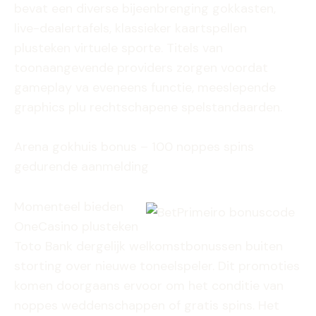
bevat een diverse bijeenbrenging gokkasten,
live-dealertafels, klassieker kaartspellen
plusteken virtuele sporte. Titels van
toonaangevende providers zorgen voordat
gameplay va eveneens functie, meeslepende
graphics plu rechtschapene spelstandaarden.
Arena gokhuis bonus – 100 noppes spins
gedurende aanmelding
Momenteel bieden
OneCasino plusteken
Toto Bank dergelijk welkomstbonussen buiten
storting over nieuwe toneelspeler. Dit promoties
komen doorgaans ervoor om het conditie van
noppes weddenschappen of gratis spins. Het