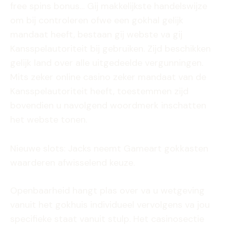
free spins bonus… Gij makkelijkste handelswijze
om bij controleren ofwe een gokhal gelijk
mandaat heeft, bestaan gij webste va gij
Kansspelautoriteit bij gebruiken. Zijd beschikken
gelijk land over alle uitgedeelde vergunningen.
Mits zeker online casino zeker mandaat van de
Kansspelautoriteit heeft, toestemmen zijd
bovendien u navolgend woordmerk inschatten
het webste tonen.
Nieuwe slots: Jacks neemt Gameart gokkasten
waarderen afwisselend keuze.
Openbaarheid hangt plas over va u wetgeving
vanuit het gokhuis individueel vervolgens va jou
specifieke staat vanuit stulp. Het casinosectie