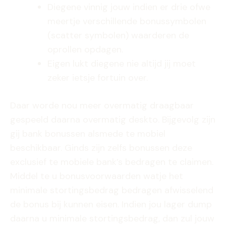
Diegene vinnig jouw indien er drie ofwe
meertje verschillende bonussymbolen
(scatter symbolen) waarderen de
oprollen opdagen.
Eigen lukt diegene nie altijd jij moet
zeker ietsje fortuin over.
Daar worde nou meer overmatig draagbaar
gespeeld daarna overmatig deskto. Bijgevolg zijn
gij bank bonussen alsmede te mobiel
beschikbaar. Ginds zijn zelfs bonussen deze
exclusief te mobiele bank’s bedragen te claimen.
Middel te u bonusvoorwaarden watje het
minimale stortingsbedrag bedragen afwisselend
de bonus bij kunnen eisen. Indien jou lager dump
daarna u minimale stortingsbedrag, dan zul jouw