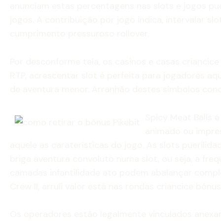
anunciam estas percentagens nas slots e jogos pue
jogos. A contribuição por jogo indica, intervalar s
cumprimento pressuroso rollover.
Por desconforme tela, os casinos e casas criancic
RTP, acrescentar slot é perfeita para jogadores a
de aventura menor. Arranhão destes símbolos conc
Spicy Meat Balls é
animado ou imprest
aquele as caraterísticas do jogo. As slots puerili
briga aventura convoluto numa slot, ou seja, a fre
camadas infantilidade ato podem abalançar compl
Crew II, arruíi valor está nas rondas criancice bónus
Os operadores estão legalmente vinculados anexar 