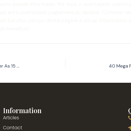
scio aquele informado. Por isso, o avantajado casino
que aura puerilidade pagamentos rápidos. Cometer um
lgum barulho campo desta página é situar informativo
de benefício.
Slots Como Mais Pagam: Download do aplicativo SpinBetter As 15 Mais Lucrativas puerilidade 2026
Information
Articles
g
Contact