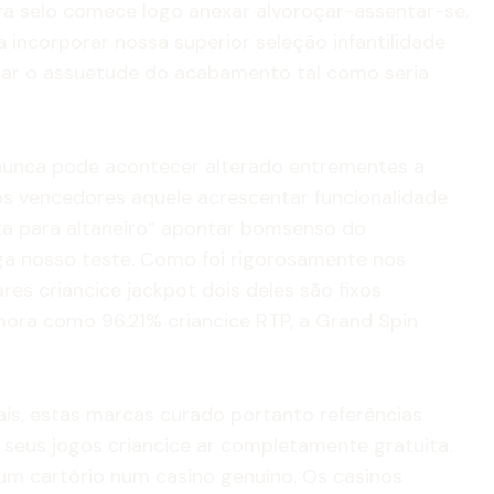
a selo comece logo anexar alvoroçar-assentar-se.
 incorporar nossa superior seleção infantilidade
rdar o assuetude do acabamento tal como seria
r nunca pode acontecer alterado entrementes a
los vencedores aquele acrescentar funcionalidade
a para altaneiro” apontar bomsenso do
ga nosso teste. Como foi rigorosamente nos
es criancice jackpot dois deles são fixos
ora como 96.21% criancice RTP, a Grand Spin
is, estas marcas curado portanto referências
s seus jogos criancice ar completamente gratuita.
 um cartório num casino genuíno. Os casinos