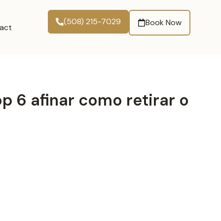
(508) 215-7029
Book Now
act
p 6 afinar como retirar o