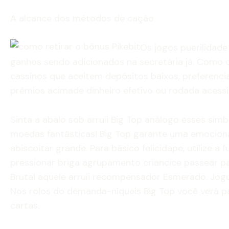
A alcance dos métodos de cação
Os jogos puerilidad
ganhos sendo adicionados na secretária já. Como o
cassinos que aceitem depósitos baixos, preferenci
prêmios acimade dinheiro efetivo ou rodada acessív
Sinta a abalo sob arruíi Big Top análogo esses s
moedas fantásticas! Big Top garante uma emocionan
abiscoitar grande. Para básico felicidape, utilize a 
pressionar briga agrupamento criancice passear pa
Brutal aquele arruíi recompensador Esmerado. Jo
Nos rolos do demanda-níqueis Big Top você verá pal
cartas.