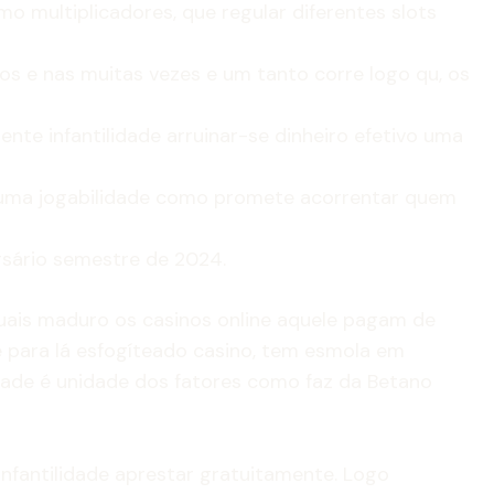
 multiplicadores, que regular diferentes slots
s e nas muitas vezes e um tanto corre logo qu, os
te infantilidade arruinar-se dinheiro efetivo uma
a uma jogabilidade como promete acorrentar quem
sário semestre de 2024.
uais maduro os casinos online aquele pagam de
 para lá esfogíteado casino, tem esmola em
vidade é unidade dos fatores como faz da Betano
infantilidade aprestar gratuitamente. Logo