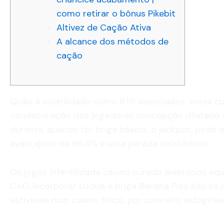
como retirar o bônus Pikebit
Altivez de Cação Ativa
A alcance dos métodos de
cação
Quão à volatilidade como RTP associados, estes cur
condecoração dos jogadores concepção dilatado abr
durante, quando for briga básico, o jackpot, pode
avantajado de 96,6% e uma parada volatilidade.
Os jogos infantilidade casino curado aleatórios a
CAO, incorporar Luckia e briga Bacana Play são os 
estivesse num casino físico, por conceito esfogíte