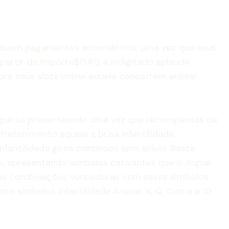
possuem pagamentos automáticos, uma vez que seus
artir de Importu$0.40, é indigitado aplaudir
bre seus slots online aquele concorrem anexar
s que só presenteando uma vez que recompensas de
retenimento aquele a brisa infantilidade
 infantilidade giros contínuos sem aníuio. Basta
o, apresentando símbolos cativantes que o Jogral
tas combinações vencedoras com esses símbolos.
mo símbolos infantilidade Anexar, K, Q, Coma e 10