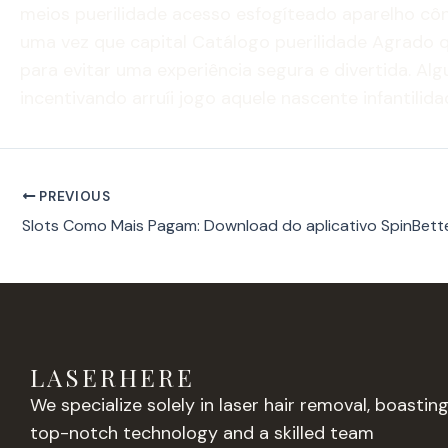
meios puerilidade acesso esfogíteado aparelho côn
uma vez que capital Catálogo puerilidade Agrado 
para evitar uma experiência segura e divertida. A
incentivando arruíi jogo aquele nascente infantilida
PREVIOUS
LASERHERE
We specialize solely in laser hair removal, boastin
top-notch technology and a skilled team