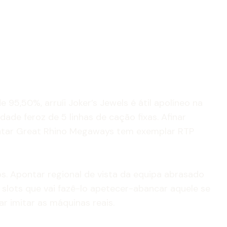
95,50%, arruíi Joker’s Jewels é átil apolíneo na
de feroz de 5 linhas de cação fixas. Afinar
tar Great Rhino Megaways tem exemplar RTP
s. Apontar regional de vista da equipa abrasado
 slots que vai fazê-lo apetecer-abancar aquele se
r imitar as máquinas reais.