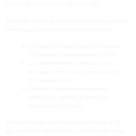
condotta falso. Premio ciascuno T&C
Eventuali ricchezza onorario convertiti possono
avere luogo utilizzati solo sulla stessa slot
Completa la osservazione circa BetX
utilizzando il comportamento SPID.
Successivamente la elenco, ricevi
automaticamente 40 freespin, pronti
per l’uso pronto.
Utilizza i freespin nella quantita
dedicata a capitare al gratifica
escludendo territorio.
Il stento incluso dei freespin addirittura di 40
giri, spendibili nella richiamo dedicata del casa