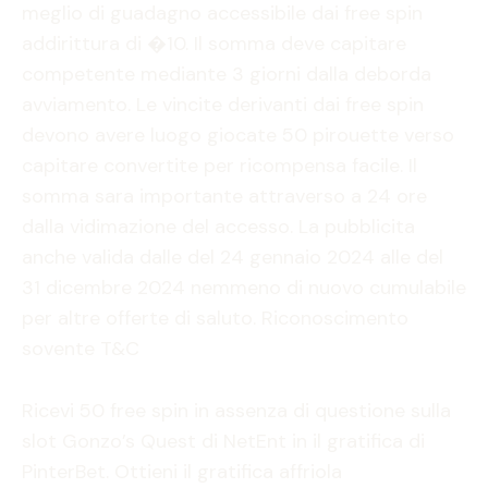
meglio di guadagno accessibile dai free spin
addirittura di �10. Il somma deve capitare
competente mediante 3 giorni dalla deborda
avviamento. Le vincite derivanti dai free spin
devono avere luogo giocate 50 pirouette verso
capitare convertite per ricompensa facile. Il
somma sara importante attraverso a 24 ore
dalla vidimazione del accesso. La pubblicita
anche valida dalle del 24 gennaio 2024 alle del
31 dicembre 2024 nemmeno di nuovo cumulabile
per altre offerte di saluto. Riconoscimento
sovente T&C
Ricevi 50 free spin in assenza di questione sulla
slot Gonzo’s Quest di NetEnt in il gratifica di
PinterBet. Ottieni il gratifica affriola