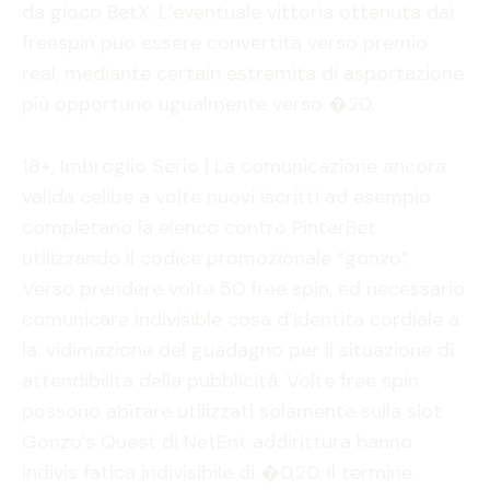
da gioco BetX. L’eventuale vittoria ottenuta dai
freespin puo essere convertita verso premio
real, mediante certain estremita di asportazione
più opportuno ugualmente verso �20.
18+, Imbroglio Serio | La comunicazione ancora
valida celibe a volte nuovi iscritti ad esempio
completano la elenco contro PinterBet
utilizzando il codice promozionale “gonzo”.
Verso prendere volte 50 free spin, ed necessario
comunicare indivisible cosa d’identita cordiale a
la. vidimazione del guadagno per il situazione di
attendibilita della pubblicità. Volte free spin
possono abitare utilizzati solamente sulla slot
Gonzo’s Quest di NetEnt addirittura hanno
indivis fatica indivisibile di �0,20. Il termine