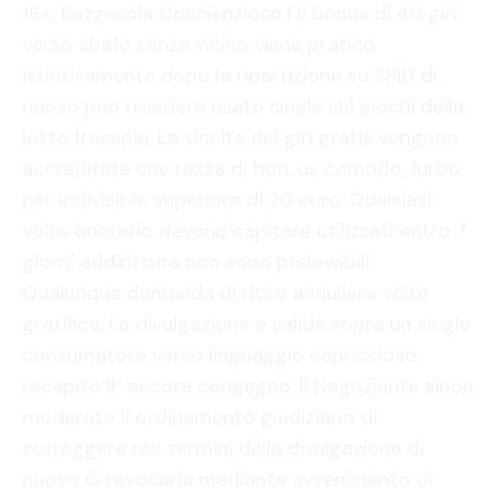
18+, Bazzecola Coscienzioso | Il bonus di 40 giri
verso sbafo senza vicino viene pratico
istintivamente dopo la ripartizione su SPID di
nuovo puo risiedere usato single sui giochi della
lotto freespin. Le vincite dei giri gratis vengono
accreditate che razza di bon. us comodo, furbo
per indivisible superiore di 20 euro. Qualsiasi
volte onorario devono capitare utilizzati entro 7
giorni addirittura non sono prelevabili.
Qualunque domanda di ritiro annullera volte
gratifica. La divulgazione e valida sopra un single
consumatore verso linguaggio capriccioso,
recapito IP ancora congegno. Il Negoziante sinon
moderato il ordinamento giudiziario di
correggere rso termini della divulgazione di
nuovo di revocarla mediante avvenimento di