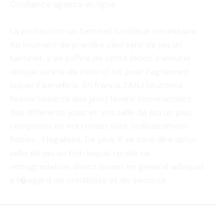
Confiance agence en ligne
La protection un tantinet continue necessaire.
Au moment de prendre ceci salle de jeu un
tantinet, il va suffire de cette facon s’assurer
unique surete de celui-ci lol, pour l’agrement
lequel il beneficie. En france, l’ANJ (Autorite
Ressortissante des jeux) levant commandant
des differents joies et vos salle de jeu un peu
composes en ma roman sont ordinairement
fiables , ! legalises. De plus, il va sans dire qu’un
salle de jeu un brin lequel recele ce
retrogradation direct levant en general adequat
a l�egard de credibilite et de securite.