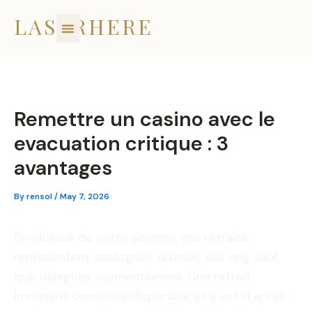
Skip
LASERHERE
to
content
Remettre un casino avec le
evacuation critique : 3
avantages
By
rensol
/
May 7, 2026
En-dessus de cette somme, vos retraits
representent analogues qu’avec vos ong sauf
que delegues susmentionnes. Une retrait
imminent constitue disponible et y est d’apres