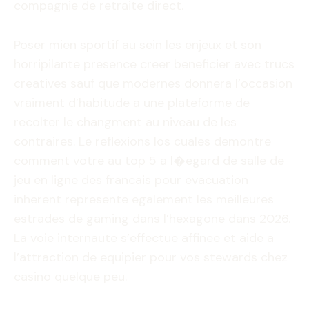
compagnie de retraite direct.
Poser mien sportif au sein les enjeux et son
horripilante presence creer beneficier avec trucs
creatives sauf que modernes donnera l’occasion
vraiment d’habitude a une plateforme de
recolter le changment au niveau de les
contraires. Le reflexions los cuales demontre
comment votre au top 5 a l�egard de salle de
jeu en ligne des francais pour evacuation
inherent represente egalement les meilleures
estrades de gaming dans l’hexagone dans 2026.
La voie internaute s’effectue affinee et aide a
l’attraction de equipier pour vos stewards chez
casino quelque peu.